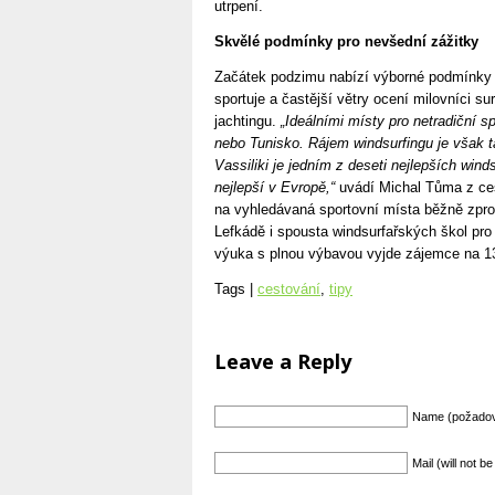
utrpení.
Skvělé podmínky pro nevšední zážitky
Začátek podzimu nabízí výborné podmínky p
sportuje a častější větry ocení milovníci sur
jachtingu.
„Ideálními místy pro netradiční s
nebo Tunisko. Rájem windsurfingu je však t
Vassiliki je jedním z deseti nejlepších wind
nejlepší v Evropě,“
uvádí Michal Tůma z ces
na vyhledávaná sportovní místa běžně zpro
Lefkádě i spousta windsurfařských škol pro
výuka s plnou výbavou vyjde zájemce na 1
Tags |
cestování
,
tipy
Leave a Reply
Name (požado
Mail (will not 