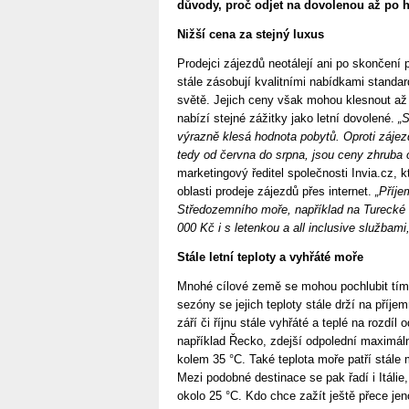
důvody, proč odjet na dovolenou až po hl
Nižší cena za stejný luxus
Prodejci zájezdů neotálejí ani po skončení 
stále zásobují kvalitními nabídkami standa
světě. Jejich ceny však mohou klesnout až 
nabízí stejné zážitky jako letní dovolené.
„S
výrazně klesá hodnota pobytů. Oproti záje
tedy od června do srpna, jsou ceny zhruba 
marketingový ředitel společnosti Invia.cz, k
oblasti prodeje zájezdů přes internet.
„Příje
Středozemního moře, například na Turecké ri
000 Kč i s letenkou a all inclusive službami,
Stále letní teploty a vyhřáté moře
Mnohé cílové země se mohou pochlubit tím, 
sezóny se jejich teploty stále drží na příj
září či říjnu stále vyhřáté a teplé na rozdíl
například Řecko, zdejší odpolední maximální
kolem 35 °C. Také teplota moře patří stále
Mezi podobné destinace se pak řadí i Itálie, 
okolo 25 °C. Kdo chce zažít ještě přece je