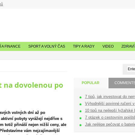
ků
 A FINANCE
SPORT A VOLNÝ ČAS
TIPY A RADY
VIDEO
ZDRAVÍ
it na dovolenou po
POPULAR
COMMENT
7 tipů, jak investovat do nem
Výhodnější povinné ručení v 
10 tipů na nejlepší lyžařské l
t svých volných dní až po
7 otázek o cestovním pojištěn
aktivní pobyty vyrážejí nejdříve s
Jak nejlépe pečovat o bateri
 totiž přináší nejen nižší ceny, ale
. Představíme vám nejzajímavější