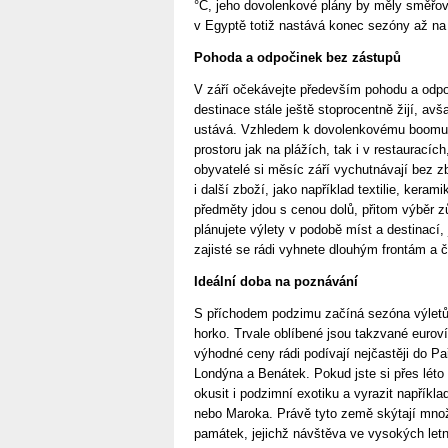
°C, jeho dovolenkové plány by měly směřov
v Egyptě totiž nastává konec sezóny až na 
Pohoda a odpočinek bez zástupů
V září očekávejte především pohodu a odpo
destinace stále ještě stoprocentně žijí, avš
ustává. Vzhledem k dovolenkovému boomu n
prostoru jak na plážích, tak i v restauracíc
obyvatelé si měsíc září vychutnávají bez z
i další zboží, jako například textilie, ker
předměty jdou s cenou dolů, přitom výběr z
plánujete výlety v podobě míst a destinací, 
zajisté se rádi vyhnete dlouhým frontám a č
Ideální doba na poznávání
S příchodem podzimu začíná sezóna výletů a
horko. Trvale oblíbené jsou takzvané euroví
výhodné ceny rádi podívají nejčastěji do P
Londýna a Benátek. Pokud jste si přes léto n
okusit i podzimní exotiku a vyrazit napříkl
nebo Maroka. Právě tyto země skýtají množ
památek, jejichž návštěva ve vysokých letn