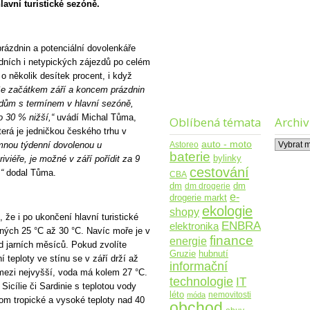
avní turistické sezóně.
prázdnin a potenciální dovolenkáře
rdních i netypických zájezdů po celém
o několik desítek procent, i když
e začátkem září a koncem prázdnin
zdům s termínem v hlavní sezóně,
o 30 % nižší,“
uvádí Michal Tůma,
Oblíbená témata
Archiv
terá je jedničkou českého trhu v
Archiv
auto - moto
Astoreo
mnou týdenní dovolenou u
baterie
bylinky
viéře, je možné v září pořídit za 9
cestování
“
dodal Tůma.
CBA
dm
dm drogerie
dm
e-
drogerie markt
ekologie
shopy
že i po ukončení hlavní turistické
ENBRA
elektronika
emných 25 °C až 30 °C. Navíc moře je v
finance
energie
 od jarních měsíců. Pokud zvolíte
Gruzie
hubnutí
 teploty ve stínu se v září drží až
informační
 mezi nejvyšší, voda má kolem 27 °C.
technologie
IT
Sicílie či Sardinie s teplotou vody
léto
nemovitosti
móda
nom tropické a vysoké teploty nad 40
obchod