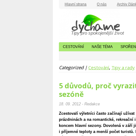
Hlavní strana
O nás
Archiv člán
Tipy pro spokojenější život
CESTOVÁNÍ
NAŠE TÉMA
SPOŘENÍ
Categorized |
Cestování
,
Tipy a rady
5 důvodů, proč vyraz
sezóně
18. 09. 2012 - Redakce
Zcestovalí výletníci často začínají užíva
prázdninách a na romantické, rekreační i 
koncem hlavní sezony. Dovolená v září jim
i příjemné teploty a menší počet turistů