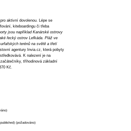
ro aktivní dovolenou. Lépe se
fování, kiteboardingu či třeba
porty jsou například Kanárské ostrovy
aké řecký ostrov Lefkáda. Pláž ve
surfařských terénů na světě a třetí
tovní agentury Invia.cz, která pobyty
středkovává. K nalezení je na
 začátečníky, tříhodinová základní
370 Kč.
váno)
be published) (požadováno)