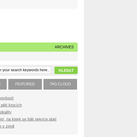
Napište nám
Subscribe to our feed
ARCHIVES
S
FEATURED
TAG CLOUD
ovitostí
pěti krocích
okality
í, na které se lidé nejvíce ptají
e v zimě