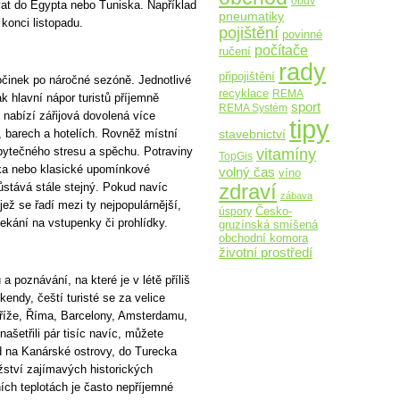
obuv
at do Egypta nebo Tuniska. Například
pneumatiky
konci listopadu.
pojištění
povinné
počítače
ručení
rady
připojištění
činek po náročné sezóně. Jednotlivé
recyklace
REMA
ak hlavní nápor turistů příjemně
sport
REMA Systém
abízí zářijová dovolená více
tipy
h, barech a hotelích. Rovněž místní
stavebnictví
vitamíny
bytečného stresu a spěchu. Potraviny
TopGis
amika nebo klasické upomínkové
volný čas
víno
zdraví
ůstává stále stejný. Pokud navíc
zábava
jež se řadí mezi ty nejpopulárnější,
Česko-
úspory
ekání na vstupenky či prohlídky.
gruzínská smíšená
obchodní komora
životní prostředí
 poznávání, na které je v létě příliš
kendy, čeští turisté se za velice
aříže, Říma, Barcelony, Amsterdamu,
ašetřili pár tisíc navíc, můžete
ad na Kanárské ostrovy, do Turecka
ství zajímavých historických
ích teplotách je často nepříjemné