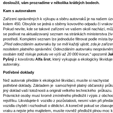
dosloužil, vám prozradíme v několika krátkých bodech.
Kam s autovrakem
Zařízení oprávněných k výkupu a sběru autovraků je na našem ú
kolem 450. Obvykle se jedná o sběrny kovového odpadu či vrakovi
Pokud nevíte, kde se takové zařízení ve vašem okolí nachází, mů
se podívat na aktualizovaný seznam na stránkách ministerstva živ
prostředí. Kompletní seznam lze jednoduše filtrovat podle místa byd
„Před odevzdáním autovraku by se měl každý ujistit, zda je zaříze
nositelem platného oprávnění. Odevzdáním autovraku neoprávně
osobám totiž riskuje pokutu ve výši až 20 000 korun,“
upozornil
Ja
Pyšný
z kovošrotu
Alfa šrot
, který vykupuje a ekologicky likviduje
autovraky.
Potřebné doklady
Než autovrak předáte k ekologické likvidaci, musíte si nachystat
potřebné doklady. Základem je samozřejmě platný občanský průka
jiný doklad vaší totožnosti a originál velkého technického průkazu.
Právnické osoby musí kromě zmíněného předložit i výpis z obcho
rejstříku. Likvidujete-li vozidlo z pozůstalosti, nesmí vám při předá
vozidla chybět i rozhodnutí o dědictví. A konečně pokud se zbavuje
vraku a nejste jeho majitelem, musíte rovněž předložit plnou moc k