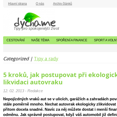
Hlavní strana
O nás
Archiv článků
Tipy pro spokojenější život
CESTOVÁNÍ
NAŠE TÉMA
SPOŘENÍ A FINANCE
SPORT A VOLN
Categorized |
Tipy a rady
5 kroků, jak postupovat při ekologic
likvidaci autovraku
12. 02. 2013 - Redakce
Nepojízdných vraků aut se v ulicích, garážích a zahradách pov
stále poměrně mnoho. Nechat autovrak ekologicky zlikvidovat 
přitom docela snadné. Navíc za něj můžete dostat i menší fina
odměnu. Jak správně postupovat, když váš automobil již defin