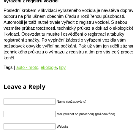
Vyřazení z registru vozidel
Poslední krokem v likvidaci vyřazeného vozidla je návštěva dopra
odboru na příslušném obecním úřadu s rozšířenou působností.
Automobil je totiž nutné trvale vyřadit z registru vozidel. S sebou
vezměte průkaz totožnosti, technický průkaz a doklad o ekologick
likvidaci. Odevzdat tu musíte i osvědčení o registraci a tabulky
registrační značky. Po vyplnění žádosti o vyřazení vozidla vám
požadavek obvykle vyřídí na počkání. Pak už vám jen udělí zázn
technického průkazu o výmazu z registru a tím pro vás celý proce
končí.
Tags |
auto - moto
,
ekologie
,
tipy
Leave a Reply
Name (požadováno)
Mail (will not be published) (požadováno)
Website