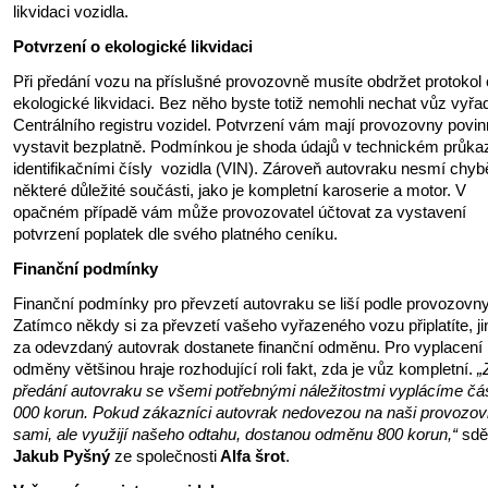
likvidaci vozidla.
Potvrzení o ekologické likvidaci
Při předání vozu na příslušné provozovně musíte obdržet protokol 
ekologické likvidaci. Bez něho byste totiž nemohli nechat vůz vyřad
Centrálního registru vozidel. Potvrzení vám mají provozovny povin
vystavit bezplatně. Podmínkou je shoda údajů v technickém průka
identifikačními čísly vozidla (VIN). Zároveň autovraku nesmí chyb
některé důležité součásti, jako je kompletní karoserie a motor. V
opačném případě vám může provozovatel účtovat za vystavení
potvrzení poplatek dle svého platného ceníku.
Finanční podmínky
Finanční podmínky pro převzetí autovraku se liší podle provozovny
Zatímco někdy si za převzetí vašeho vyřazeného vozu připlatíte, j
za odevzdaný autovrak dostanete finanční odměnu. Pro vyplacení
odměny většinou hraje rozhodující roli fakt, zda je vůz kompletní.
„
předání autovraku se všemi potřebnými náležitostmi vyplácíme čá
000 korun. Pokud zákazníci autovrak nedovezou na naši provozo
sami, ale využijí našeho odtahu, dostanou odměnu 800 korun,“
sděl
Jakub Pyšný
ze společnosti
Alfa šrot
.