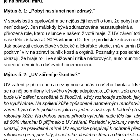
je na pravou míru.
Mýtus č. 1: „Pobyt na slunci není zdravý.“
V souvislosti s opalováním se nejčastěji hovoří o tom, že pobyt na 
není zdravý. Jen málokdy bývá zdůrazňována nezastupitelná a
přirozená role, kterou slunce v našem životě hraje. Z UV záření tot
naše tělo získává až 90 % vitaminu D. Ten je pro lidské zdraví nez
Jak potvrzují celosvětové vědecké a lékařské studie, má vitamin 
pozitivní vliv na zdraví buněk kostí a orgánů. Poznatky z posledníc
ukazují, že hraje roli i ve snižování rizika nádorových, autoimunitní
srdečně-cévních a duševních onemocnění.
Mýtus č. 2: „UV záření je škodlivé.“
UV záření je přirozenou a nezbytnou součástí našeho života a lidsk
se na něj po miliony let svého vývoje adaptovalo.
„O tom, zda pro 
bude UV záření prospěšné či škodlivé, vždy rozhoduje způsob, ja
ho využíváme. Na spálení kůže způsobené nadměrným množstv
záření bývá často pohlíženo jako na jeden z rizikových faktorů při 
rakoviny kůže. Na druhou stranu příroda vytvořila naše tělo tak, ab
až 90% vitaminu D přijímalo z UV záření. Poslední výzkumy navíc
ukazují, že pravidelné mírné UV expozice přispívají k ochraně pře
rakovinou prsu, prostaty, konečníku, tlustého střeva a děložní slizn