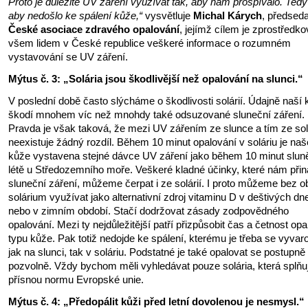
Proto je důležité UV záření využívat tak, aby nám prospívalo. Tedy
aby nedošlo ke spálení kůže,“
vysvětluje
Michal Kárych
, předsed
České asociace zdravého opalování
, jejímž cílem je zprostředko
všem lidem v České republice veškeré informace o rozumném
vystavování se UV záření.
Mýtus č. 3: „Solária jsou škodlivější než opalování na slunci.“
V poslední době často slýcháme o škodlivosti solárií. Údajně naší 
škodí mnohem víc než mnohdy také odsuzované sluneční záření.
Pravda je však taková, že mezi UV zářením ze slunce a tím ze sol
neexistuje žádný rozdíl. Během 10 minut opalování v soláriu je naš
kůže vystavena stejné dávce UV záření jako během 10 minut slun
létě u Středozemního moře. Veškeré kladné účinky, které nám přin
sluneční záření, můžeme čerpat i ze solárií. I proto můžeme bez o
solárium využívat jako alternativní zdroj vitaminu D v deštivých dn
nebo v zimním období. Stačí dodržovat zásady zodpovědného
opalování. Mezi ty nejdůležitější patří přizpůsobit čas a četnost op
typu kůže. Pak totiž nedojde ke spálení, kterému je třeba se vyvar
jak na slunci, tak v soláriu. Podstatné je také opalovat se postupně
pozvolně. Vždy bychom měli vyhledávat pouze solária, která splňuj
přísnou normu Evropské unie.
Mýtus č. 4: „Předopálit kůži před letní dovolenou je nesmysl.“