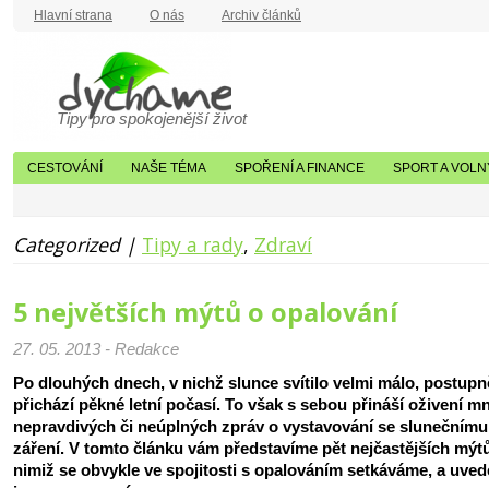
Hlavní strana
O nás
Archiv článků
Tipy pro spokojenější život
CESTOVÁNÍ
NAŠE TÉMA
SPOŘENÍ A FINANCE
SPORT A VOLN
Categorized |
Tipy a rady
,
Zdraví
5 největších mýtů o opalování
27. 05. 2013 - Redakce
Po dlouhých dnech, v nichž slunce svítilo velmi málo, postupn
přichází pěkné letní počasí. To však s sebou přináší oživení m
nepravdivých či neúplných zpráv o vystavování se slunečnímu
záření. V tomto článku vám představíme pět nejčastějších mýtů
nimiž se obvykle ve spojitosti s opalováním setkáváme, a uve