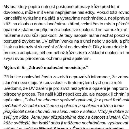
Mýtus, který popírá nutnost postupné přípravy kůže před letní
dovolenou, může mít velmi nepříjemné následky. Pokud totiž rovn
kanceláře vyrazíme na pláž a vystavíme nechráněnou, nepřiprave
kůži na dlouhou dobu slunečnímu záření, velmi často místo pěkné
opálení získáme nepříjemné a bolestivé spálení. Tím samozřejmě
můžeme svou kůži poškodit. Je tedy naopak nutné nechat pokožk
postupně zvykat na UV záření venku na slunci nebo v soláriu a přip
ji tak na intenzivní sluneční záření na dovolené. Díky tomu dojde k
procesu adaptace, během něhož kůže získá základní opálení a tí
zvýší svou přirozenou ochranu před spálením.
Mýtus č. 5: „Zdravé opalování neexistuje.“
Při kritice opalování často zaznívá nepravdivá informace, že zdrav
slunění neexistuje. V souvislosti s tímto mýtem bychom si měli
uvědomit, že UV záření je pro život nezbytné a opálení je naprosto
přirozený proces. Ten naši kůži nepoškozuje, ale naopak ji chrání 
spálením.
„Pokud se chceme správně opalovat, je v první řadě nut
uvědomit zásadní rozdíl mezi opálením a spálením kůže a tomu
přizpůsobit naše chování na slunci nebo v soláriu. Vždy je dobré z
svůj typ kůže. Jemu pak přizpůsobíme dobu a četnost slunění. Čím
kůže světlejší, tím kratší dobu ji můžeme nechráněnou vystavova
záření,“
vysvětluje
Michal Kárych
z
České asociace zdravého