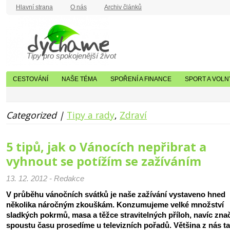
Hlavní strana
O nás
Archiv článků
Tipy pro spokojenější život
CESTOVÁNÍ
NAŠE TÉMA
SPOŘENÍ A FINANCE
SPORT A VOLN
Categorized |
Tipy a rady
,
Zdraví
5 tipů, jak o Vánocích nepřibrat a
vyhnout se potížím se zažíváním
13. 12. 2012 - Redakce
V průběhu vánočních svátků je naše zažívání vystaveno hned
několika náročným zkouškám. Konzumujeme velké množství
sladkých pokrmů, masa a těžce stravitelných příloh, navíc zn
spoustu času prosedíme u televizních pořadů. Většina z nás t