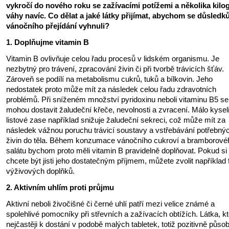
vykročí do nového roku se zažívacími potížemi a několika kil
váhy navíc. Co dělat a jaké látky přijímat, abychom se důsled
vánočního přejídání vyhnuli?
1. Doplňujme vitamin B
Vitamin B ovlivňuje celou řadu procesů v lidském organismu. Je
nezbytný pro trávení, zpracování živin či při tvorbě trávicích šťáv.
Zároveň se podílí na metabolismu cukrů, tuků a bílkovin. Jeho
nedostatek proto může mít za následek celou řadu zdravotních
problémů. Při sníženém množství pyridoxinu neboli vitaminu B5 se
mohou dostavit žaludeční křeče, nevolnosti a zvracení. Málo kysel
listové zase například snižuje žaludeční sekreci, což může mít za
následek vážnou poruchu trávicí soustavy a vstřebávání potřebný
živin do těla. Během konzumace vánočního cukroví a bramborové
salátu bychom proto měli vitamin B pravidelně doplňovat. Pokud si
chcete být jisti jeho dostatečným příjmem, můžete zvolit například
výživových doplňků.
2. Aktivním uhlím proti průjmu
Aktivní neboli živočišné či černé uhlí patří mezi velice známé a
spolehlivé pomocníky při střevních a zažívacích obtížích. Látka, kt
nejčastěji k dostání v podobě malých tabletek, totiž pozitivně působ