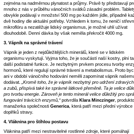
zejména na nadměrnou plynatost a průjmy. Právě ty představují pr
mnoho z nás v průběhu vánočních svátků zásadní problém. Tablet
obvykle podávají v množství 500 mg po každém jídle, případně ka
dvě hodiny dle aktuální potřeby. Vzhledem k tomu, že neničí střevn
mikroflóru a nezatěžuje lidský organismus, je možné uhlí užívat
dlouhodobě. Denní dávka by však neměla překročit 4000 mg.
3. Vápník na správné trávení
Vápník je jeden z nejdůležitějších minerálů, které se v lidském
organismu vyskytují. Vyjma toho, že je součástí naší kostry, plní t
další podstatné funkce. Je nezbytným prvkem procesu tvorby en
hormonů, které regulují správné trávení a metabolismus. Proto b
ani v období vánočního hodování neměli zapomínat vápník našemu
dodávat.
„Kromě toho, že je vápník nezbytný pro udržení zdravých
a zubů, přispívá také ke správné látkové přeměně. Ta je velice důle
pro tvorbu energie. Zároveň je tento minerál velice důležitý pro spr
fungování trávicích enzymů,“
potvrdila
Klara Minczinger
, produkt
manažerka společnosti
Generica
, která patří mezi přední výrobce
doplňků stravy.
4. Vláknina pro štíhlou postavu
Vláknina patří mezi nestravitelné rostlinné zdroje, které pomáhají