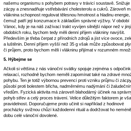
našemu organismu s pohybem potravy v trávicí soustavě. Snižuje 
zácpy a znesnadňuje vstřebávání cholesterolu a cukrů. Zároveň 
vláknina schopnost regulovat tělesnou hmotnost a hladinu energie,
čemuž patří její konzumace k základům správné výživy. V období
Vánoc, kdy je na náš zažívací trakt vyvíjen silnější nápor než v jin
obdobích roku, bychom tedy měli denní příjem vlákniny navýšit.
Především je třeba čerpat z přírodních zdrojů a jíst více ovoce, zel
a luštěnin. Denní příjem vyšší než 35 g však může způsobovat ply
či průjem, proto bychom měli i vlákninu přijímat v rozumném množs
5. Hýbejme se
Ačkoli si většina z nás vánoční svátky spojuje zejména s odpočin
relaxací, rozhodně bychom neměli zapomínat také na zdravé množ
pohybu. Ten je totiž výbornou prevencí proti vzniku průjmu či zácpy
působí proti bolestem břicha, nadměrnému nadýmání či žaludeční
vředům. Fyzická aktivita má zároveň blahodárný účinek na správn
pohyb střev a celý proces trávení. Velice důležitým faktorem je vš
pravidelnost. Doporučujeme proto učinit si například z hodinové
procházky svižnou chůzí každodenní rituál a dodržovat ho nemén
dobu celé vánoční dovolené.