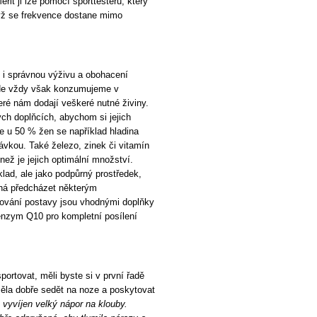
it ji lze pomocí sporttesteru, který
yž se frekvence dostane mimo
e i správnou výživu a obohacení
. Ne vždy však konzumujeme v
ré nám dodají veškeré nutné živiny.
ých doplňcích, abychom si jejich
že u 50 % žen se například hladina
vkou. Také železo, zinek či vitamín
ež je jejich optimální množství.
lad, ale jako podpůrný prostředek,
áhá předcházet některým
ování postavy jsou vhodnými doplňky
oenzym Q10 pro kompletní posílení
portovat, měli byste si v první řadě
 měla dobře sedět na noze a poskytovat
e vyvíjen velký nápor na klouby.