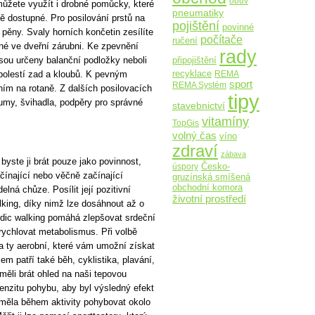
obuv
 můžete využít i drobné pomůcky, které
pneumatiky
vě dostupné. Pro posilování prstů na
pojištění
povinné
 pěny. Svaly horních končetin zesílíte
počítače
ručení
é ve dveřní zárubni. Ke zpevnění
rady
sou určeny balanční podložky neboli
připojištění
recyklace
REMA
bolestí zad a kloubů. K pevným
sport
REMA Systém
m na rotaně. Z dalších posilovacích
tipy
umy, švihadla, podpěry pro správné
stavebnictví
vitamíny
TopGis
volný čas
víno
zdraví
zábava
byste ji brát pouze jako povinnost,
Česko-
úspory
čínající nebo věčně začínající
gruzínská smíšená
obchodní komora
lná chůze. Posílit její pozitivní
životní prostředí
king, díky nimž lze dosáhnout až o
rdic walking pomáhá zlepšovat srdeční
zrychlovat metabolismus. Při volbě
na ty aerobní, které vám umožní získat
m patří také běh, cyklistika, plavání,
 měli brát ohled na naši tepovou
tenzitu pohybu, aby byl výsledný efekt
 měla během aktivity pohybovat okolo