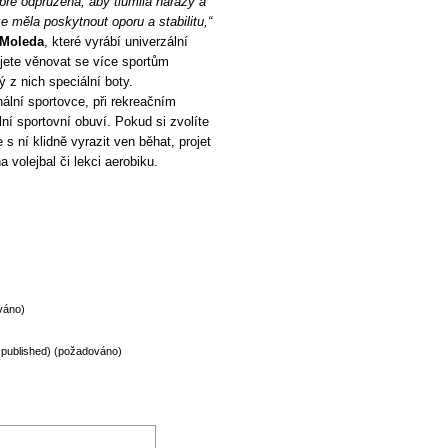
bře odpružená, aby tlumila nárazy a
e měla poskytnout oporu a stabilitu,“
Moleda
, které vyrábí univerzální
ujete věnovat se více sportům
 z nich speciální boty.
nální sportovce, při rekreačním
lní sportovní obuví. Pokud si zvolíte
s ní klidně vyrazit ven běhat, projet
 volejbal či lekci aerobiku.
váno)
be published) (požadováno)