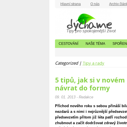
Hlavní strana
O nás
Archiv člán
Tipy pro spokojenější život
CESTOVÁNÍ
NAŠE TÉMA
SPOŘENÍ
Categorized |
Tipy a rady
5 tipů, jak si v nové
návrat do formy
09. 01. 2013 - Redakce
Příchod nového roku s sebou přináší bi
nezdarů a s nimi i nejrůznější předsevze
předsevzetím přitom již léta patří rozhod
zhubnout a začít dodržovat zdravý životn