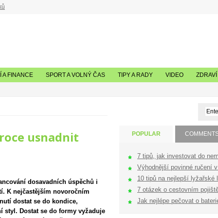
ků
 A FINANCE
SPORT A VOLNÝ ČAS
TIPY A RADY
VIDEO
ZDRAVÍ
m roce usnadnit
POPULAR
COMMENT
7 tipů, jak investovat do nem
Výhodnější povinné ručení v 
10 tipů na nejlepší lyžařské l
lancování dosavadních úspěchů i
7 otázek o cestovním pojištěn
tí. K nejčastějším novoročním
Jak nejlépe pečovat o bateri
nutí dostat se do kondice,
í styl. Dostat se do formy vyžaduje