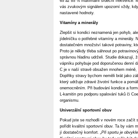
65 až 85 % maximální srdeční frekvence. Měř
vás zvukovým signálem upozorní vždy, kd
nastavené hodnoty.
Vitamíny a minerály
Zlepšit si kondici neznamená jen pohyb, al
jídelníčku o potřebné vitamíny a minerály
dostatečném množství takové potraviny, kte
Proto je někdy třeba sáhnout po potravinov
správnou hladinu udrželi. Studie dokazují, 
vápníku pohybuje pod doporučenou denní dá
C je v naší stravě obsažen mnohem méně, n
Doplňky stravy bychom neměli brát jako zák
který udržuje zdravé životní funkce a pom
onemocněním. Při budování kondice a form
L-karnitin pro podporu spalování tuků či C
organismu.
Univerzální sportovní obuv
Pokud jste se rozhodli v novém roce začít s
pořídit kvalitní sportovní obuv. Ta by vám
jí dostatečný komfort.
„Při sportu je obvykl