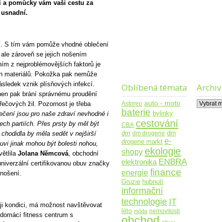
ní a pomůcky vám vaši cestu za
 usnadní.
dlí. S tím vám pomůže vhodné oblečení
, ale zároveň se jejich nošením
ním z nejproblémovějších faktorů je
ích materiálů. Pokožka pak nemůže
ásledek vznik plísňových infekcí.
Oblíbená témata
Archiv
ehen pak brání správnému proudění
Archiv
auto - moto
Astoreo
řečových žil. Pozornost je třeba
baterie
bylinky
ečení jsou pro naše zdraví nevhodné i
cestování
ech partiích. Přes prsty by měl být
CBA
dm
dm drogerie
dm
chodidla by měla sedět v nejširší
e-
drogerie markt
vi jinak mohou být bolesti nohou,
ekologie
shopy
ětlila
Jolana Němcová
, obchodní
ENBRA
elektronika
 univerzální certifikovanou obuv značky
finance
energie
nošení.
Gruzie
hubnutí
informační
technologie
IT
oji kondici, má možnost navštěvovat
léto
nemovitosti
móda
t domácí fitness centrum s
obchod