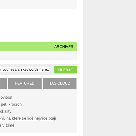
Napište nám
Subscribe to our feed
ARCHIVES
S
FEATURED
TAG CLOUD
ovitostí
pěti krocích
okality
í, na které se lidé nejvíce ptají
e v zimě