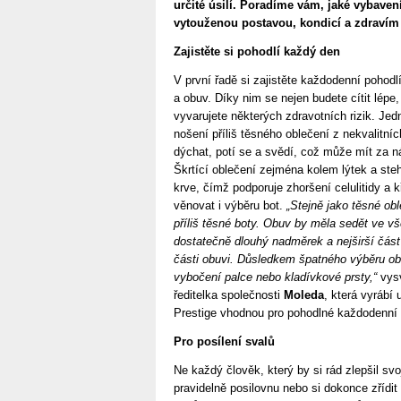
určité úsilí. Poradíme vám, jaké vybave
vytouženou postavou, kondicí a zdravím
Zajistěte si pohodlí každý den
V první řadě si zajistěte každodenní poho
a obuv. Díky nim se nejen budete cítit lépe
vyvarujete některých zdravotních rizik. Jed
nošení příliš těsného oblečení z nekvalitn
dýchat, potí se a svědí, což může mít za n
Škrtící oblečení zejména kolem lýtek a st
krve, čímž podporuje zhoršení celulitidy a k
věnovat i výběru bot.
„Stejně jako těsné obl
příliš těsné boty. Obuv by měla sedět ve vš
dostatečně dlouhý nadměrek a nejširší část 
části obuvi. Důsledkem špatného výběru obu
vybočení palce nebo kladívkové prsty,“
vysv
ředitelka společnosti
Moleda
, která vyrábí
Prestige vhodnou pro pohodlné každodenní 
Pro posílení svalů
Ne každý člověk, který by si rád zlepšil sv
pravidelně posilovnu nebo si dokonce zřídi