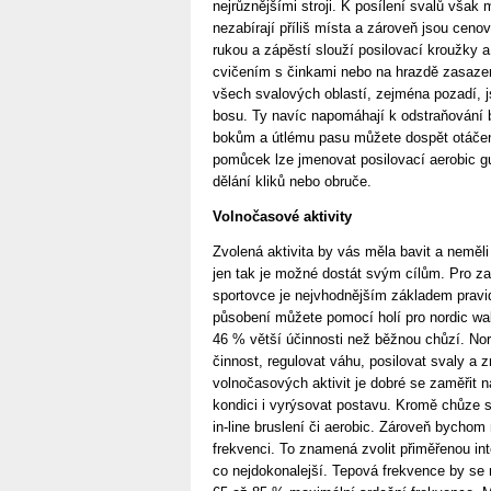
nejrůznějšími stroji. K posílení svalů však
nezabírají příliš místa a zároveň jsou ceno
rukou a zápěstí slouží posilovací kroužky a
cvičením s činkami nebo na hrazdě zasazen
všech svalových oblastí, zejména pozadí, j
bosu. Ty navíc napomáhají k odstraňování 
bokům a útlému pasu můžete dospět otáčení
pomůcek lze jmenovat posilovací aerobic g
dělání kliků nebo obruče.
Volnočasové aktivity
Zvolená aktivita by vás měla bavit a neměli 
jen tak je možné dostát svým cílům. Pro za
sportovce je nejvhodnějším základem pravide
působení můžete pomocí holí pro nordic wal
46 % větší účinnosti než běžnou chůzí. No
činnost, regulovat váhu, posilovat svaly a 
volnočasových aktivit je dobré se zaměřit 
kondici i vyrýsovat postavu. Kromě chůze se
in-line bruslení či aerobic. Zároveň bychom
frekvenci. To znamená zvolit přiměřenou in
co nejdokonalejší. Tepová frekvence by se