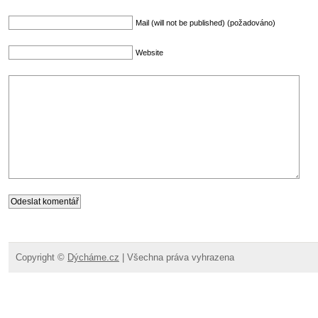
Mail (will not be published) (požadováno)
Website
Copyright ©
Dýcháme.cz
| Všechna práva vyhrazena