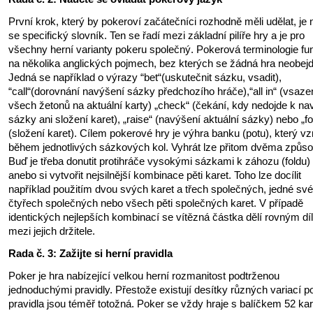
První krok, který by pokeroví začátečníci rozhodně měli udělat, je 
se specifický slovník. Ten se řadí mezi základní pilíře hry a je pro
všechny herní varianty pokeru společný. Pokerová terminologie fu
na několika anglických pojmech, bez kterých se žádná hra neobejd
Jedná se například o výrazy “bet“(uskutečnit sázku, vsadit),
“call“(dorovnání navýšení sázky předchozího hráče),“all in“ (vsaze
všech žetonů na aktuální karty) „check“ (čekání, kdy nedojde k na
sázky ani složení karet), „raise“ (navýšení aktuální sázky) nebo „fo
(složení karet). Cílem pokerové hry je výhra banku (potu), který v
během jednotlivých sázkových kol. Vyhrát lze přitom dvěma způso
Buď je třeba donutit protihráče vysokými sázkami k záhozu (foldu) 
anebo si vytvořit nejsilnější kombinace pěti karet. Toho lze docílit
například použitím dvou svých karet a třech společných, jedné své
čtyřech společných nebo všech pěti společných karet. V případě
identických nejlepších kombinací se vítězná částka dělí rovným d
mezi jejich držitele.
Rada č. 3: Zažijte si herní pravidla
Poker je hra nabízející velkou herní rozmanitost podtrženou
jednoduchými pravidly. Přestože existují desítky různých variací p
pravidla jsou téměř totožná. Poker se vždy hraje s balíčkem 52 kar