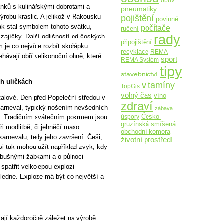
obuv
ánků s kulinářskými dobrotami a
pneumatiky
pojištění
ýrobu kraslic. A jelikož v Rakousku
povinné
tak stal symbolem tohoto svátku,
počítače
ručení
rady
zajíčky. Další odlišností od českých
připojištění
m je co nejvíce rozbít skořápku
recyklace
REMA
ehávají obří velikonoční ohně, které
sport
REMA Systém
tipy
stavebnictví
h uličkách
vitamíny
TopGis
volný čas
víno
Italové. Den před Popeleční středou v
zdraví
 karneval, typický nošením nevšedních
zábava
Česko-
úspory
k. Tradičním svátečním pokrmem jsou
gruzínská smíšená
ři modlitbě, či jehněčí maso.
obchodní komora
arnevalu, tedy jeho završení. Češi,
životní prostředí
si tak mohou užít například zvyk, kdy
ýbušnými žabkami a o půlnoci
spatřit velkolepou explozi
ledne. Exploze má být co největší a
ají každoročně záležet na výrobě