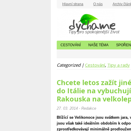
Hlavní strana
O nás
Archiv člán
Tipy pro spokojenější život
CESTOVÁNÍ
NAŠE TÉMA
SPOŘENÍ
Categorized |
Cestování
,
Tipy a rady
Chcete letos zažít jin
do Itálie na vybuchuj
Rakouska na velkole
27. 03. 2014 - Redakce
Blížící se Velikonoce jsou svátkem jara, 
jsou však také ideálním obdobím k odpoč
zprostředkovávají minimálně prodloužen