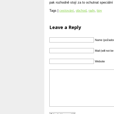
pak rozhodně stojí za to ochutnat speciáln
Tags |
cestování
,
obchod
,
rady
,
tipy
Leave a Reply
Name (požado
Mail (will not 
Website