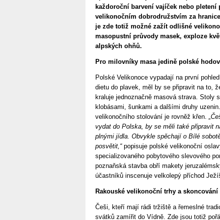
každoroční barvení vajíček nebo pletení
velikonočním dobrodružstvím za hranice 
je zde totiž možné zažít odlišné velikono
masopustní průvody masek, exploze kvě
alpských ohňů.
Pro milovníky masa jedině polské hodov
Polské Velikonoce vypadají na první pohled
dietu do plavek, měl by se připravit na to,
kraluje jednoznačně masová strava. Stoly 
klobásami, šunkami a dalšími druhy uzenin
velikonočního stolování je rovněž křen.
„Češ
vydat do Polska, by se měli také připravit 
plnými jídla. Obvykle spěchají o Bílé sobot
posvětit,“
popisuje polské velikonoční osla
specializovaného pobytového slevového po
poznaňská stavba obří makety jeruzalémskýc
účastníků inscenuje velkolepý příchod Ježí
Rakouské velikonoční trhy a skoncování
Češi, kteří mají rádi tržiště a řemeslné tra
svátků zamířit do Vídně. Zde jsou totiž pořá