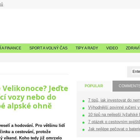
ků
 A FINANCE
SPORT A VOLNÝ ČAS
TIPY A RADY
VIDEO
ZDRAVÍ
é Velikonoce? Jeďte
POPULAR
COMMENT
ící vozy nebo do
7 tipů, jak investovat do nem
pé alpské ohně
Výhodnější povinné ručení v 
10 tipů na nejlepší lyžařské l
7 otázek o cestovním pojištěn
veselí a hodování. Pro většinu lidí
Jak nejlépe pečovat o bateri
inku a cestování, protože
ý víkend. Koho tedy již omrzelo