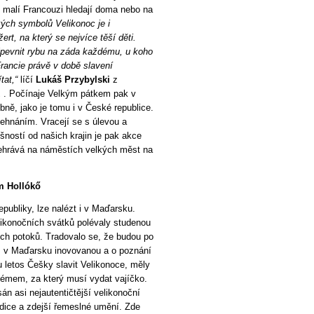
k malí Francouzi hledají doma nebo na
kých symbolů Velikonoc je i
ert, na který se nejvíce těší děti.
ipevnit rybu na záda každému, u koho
Francie právě v době slavení
tat,“
líčí
Lukáš Przybylski
z
z
. Počínaje Velkým pátkem pak v
bně, jako je tomu i v České republice.
žehnáním. Vracejí se s úlevou a
šností od našich krajin je pak akce
odehrává na náměstích velkých měst na
ém Hollókő
epubliky, lze nalézt i v Maďarsku.
elikonočních svátků polévaly studenou
ch potoků. Tradovalo se, že budou po
s v Maďarsku inovovanou a o poznání
u letos Češky slavit Velikonoce, měly
rfémem, za který musí vydat vajíčko.
asi nejautentičtější velikonoční
radice a zdejší řemeslné umění. Zde