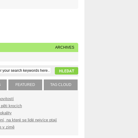
Napište nám
Subscribe to our feed
ARCHIVES
S
FEATURED
TAG CLOUD
ovitostí
pěti krocích
okality
í, na které se lidé nejvíce ptají
e v zimě