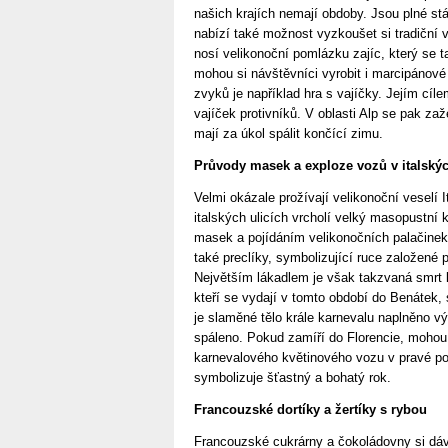
našich krajích nemají obdoby. Jsou plné st
nabízí také možnost vyzkoušet si tradiční v
nosí velikonoční pomlázku zajíc, který se 
mohou si návštěvníci vyrobit i marcipánové 
zvyků je například hra s vajíčky. Jejím cíle
vajíček protivníků. V oblasti Alp se pak zaž
mají za úkol spálit končící zimu.
Průvody masek a exploze vozů v italskýc
Velmi okázale prožívají velikonoční veselí 
italských ulicích vrcholí velký masopustní
masek a pojídáním velikonočních palačine
také preclíky, symbolizující ruce založené p
Největším lákadlem je však takzvaná smrt k
kteří se vydají v tomto období do Benátek, 
je slaměné tělo krále karnevalu naplněno v
spáleno. Pokud zamíří do Florencie, mohou 
karnevalového květinového vozu v pravé po
symbolizuje šťastný a bohatý rok.
Francouzské dortíky a žertíky s rybou
Francouzské cukrárny a čokoládovny si dáv