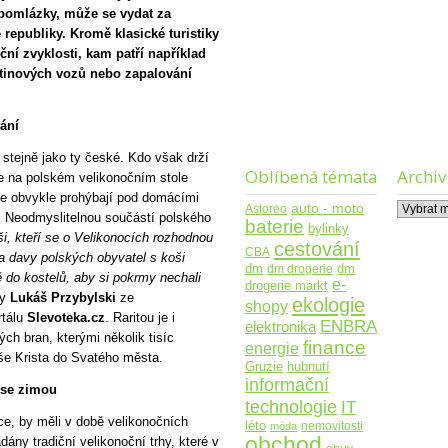
 pomlázky, může se vydat za
republiky. Kromě klasické turistiky
ční zvyklosti, kam patří například
tinových vozů nebo zapalování
ání
 stejně jako ty české. Kdo však drží
Oblíbená témata
Archiv
 že na polském velikonočním stole
se obvykle prohýbají pod domácími
Archiv
auto - moto
Astoreo
. Neodmyslitelnou součástí polského
baterie
bylinky
i, kteří se o Velikonocích rozhodnou
cestování
CBA
na davy polských obyvatel s koši
dm
dm drogerie
dm
ě do kostelů, aby si pokrmy nechali
e-
drogerie markt
vy
Lukáš Przybylski
ze
ekologie
shopy
rtálu
Slevoteka.cz
. Raritou je i
ENBRA
elektronika
h bran, kterými několik tisíc
finance
energie
še Krista do Svatého města.
Gruzie
hubnutí
informační
 se zimou
technologie
IT
dice, by měli v době velikonočních
léto
nemovitosti
móda
obchod
dány tradiční velikonoční trhy, které v