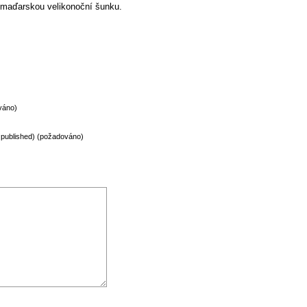
í maďarskou velikonoční šunku.
váno)
be published) (požadováno)