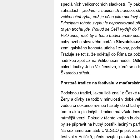
speciálních velikonočních sladkostí. Ty pa
zahradách.
„Jedním z tradičních francouzs
velikonoční ryba, což je něco jako aprílový ž
Principem tohoto zvyku je nepozorovaně př
to jen trochu jde. Pokud se Češi vydají do 
Velikonoc, měli by s touto tradicí určitě počí
pobytového slevového portálu
Slevoteka.c
zemi galského kohouta utichají zvony, podo
Traduje se totiž, že odlétají do Říma za po
nadílkou zpět až na Velikonoční neděli. Odli
pálení loutky Jeho Veličenstva, které se 
Škaredou středu.
Prastaré tradice na festivalu v maďarsk
Podobnou tradici, jakou lidé znají z České r
Ženy a dívky se totiž v minulosti v době v
vodou či dokonce rovnou házely do chladný
tomto aktu plodnější. Tradice má však dne
mírnější verzi. Pokud v těchto krajích budo
by se připravit na hutný postřik laciným pa
Na seznamu památek UNESCO je pak zapsán 
festival v Hollókő, představující prastaré t