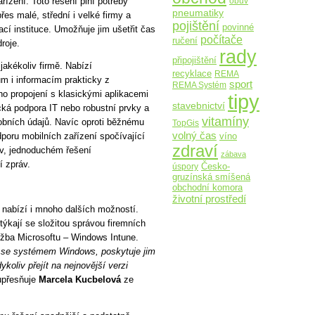
obuv
ařízení. Toto řešení plní potřeby
pneumatiky
řes malé, střední i velké firmy a
pojištění
povinné
ací instituce. Umožňuje jim ušetřit čas
počítače
ručení
roje.
rady
připojištění
jakékoliv firmě. Nabízí
recyklace
REMA
 i informacím prakticky z
sport
REMA Systém
o propojení s klasickými aplikacemi
tipy
stavebnictví
cká podpora IT nebo robustní prvky a
vitamíny
obních údajů. Navíc oproti běžnému
TopGis
volný čas
poru mobilních zařízení spočívající
víno
zdraví
áv, jednoduchém řešení
zábava
 zpráv.
Česko-
úspory
gruzínská smíšená
obchodní komora
životní prostředí
y nabízí i mnoho dalších možností.
ýkají se složitou správou firemních
užba Microsoftu – Windows Intune.
í se systémem Windows, poskytuje jim
oliv přejít na nejnovější verzi
přesňuje
Marcela Kucbelová
ze