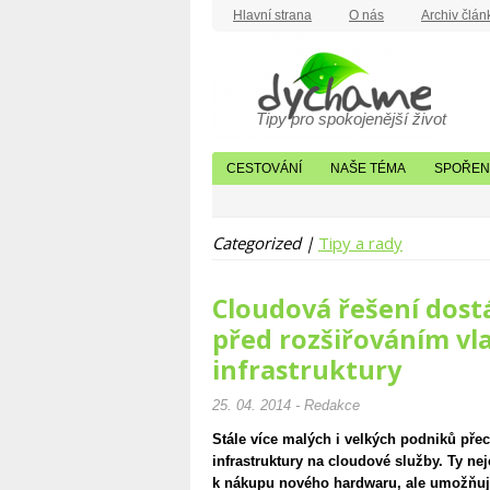
Hlavní strana
O nás
Archiv člán
Tipy pro spokojenější život
CESTOVÁNÍ
NAŠE TÉMA
SPOŘENÍ
Categorized |
Tipy a rady
Cloudová řešení dost
před rozšiřováním vla
infrastruktury
25. 04. 2014 - Redakce
Stále více malých i velkých podniků přech
infrastruktury na cloudové služby. Ty ne
k nákupu nového hardwaru, ale umožňují