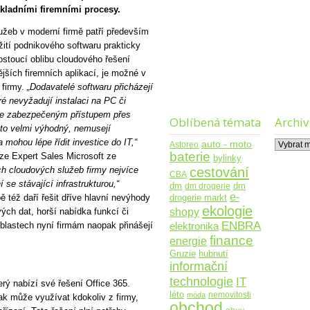
kladními firemními procesy.
užeb v moderní firmě patří především
ití podnikového softwaru prakticky
ostoucí oblibu cloudového řešení
jších firemních aplikací, je možné v
 firmy.
„Dodavatelé softwaru přicházejí
é nevyžadují instalaci na PC či
ě se zabezpečeným přístupem přes
Oblíbená témata
Archiv
asto velmi výhodný, nemusejí
 mohou lépe řídit investice do IT,“
Archiv
auto - moto
Astoreo
baterie
vize Expert Sales Microsoft ze
bylinky
cestování
ch cloudových služeb firmy nejvíce
CBA
se stávající infrastrukturou,“
dm
dm drogerie
dm
e-
 též daří řešit dříve hlavní nevýhody
drogerie markt
ekologie
shopy
vých dat, horší nabídka funkcí či
ENBRA
oblastech nyní firmám naopak přinášejí
elektronika
finance
energie
Gruzie
hubnutí
informační
technologie
IT
erý nabízí své řešení Office 365.
léto
nemovitosti
móda
ak může využívat kdokoliv z firmy,
obchod