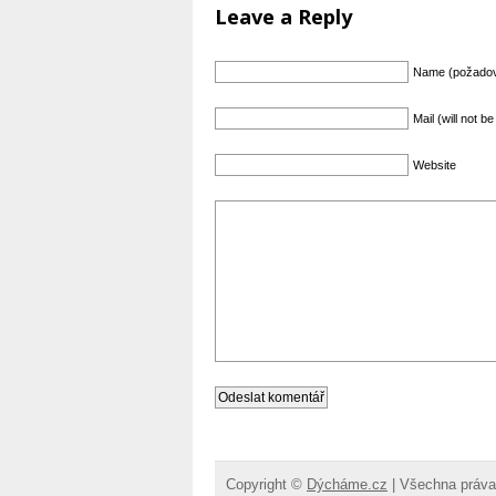
Leave a Reply
Name (požado
Mail (will not 
Website
Copyright ©
Dýcháme.cz
| Všechna práva