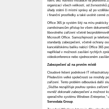
navíc bez nutnosti instalace na jednotlivá z
organizací všech velikostí, od živnostníků p
úřady státní či místní správy až po vzděláv
i finanční prostředky a také uvolnit cenné zd
Office 365 je systém šitý na míru prakticky 
zaměstnancům přístup ke všem dokumentům
libovolného zařízení včetně bezproblémovéh
Microsoft Office. Samozřejmostí je telefoni
standardy zabezpečení, včetně ochrany os
kancelářskému balíku nabízí Office 365 pod
například v možnosti zasílání rychlých zpr
videokonference nebo sjednoceném zasílání
Zabezpečení až na prvním místě
Cloudové řešení podnikové IT infrastruktur
Především velké společnosti se mnohdy pot
zařízení. Tento problém odbourává další sl
„Služba nezajišťuje pouhou správu zařízen
rovněž dokonalé zabezpečení a možnost kdyk
operačního systému Windows Enterprise,“
u
Servodata Group
.