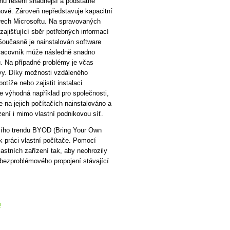
u řešení snadnější a podstatně
 nové. Zároveň nepředstavuje kapacitní
trech Microsoftu. Na spravovaných
zajišťující sběr potřebných informací
Současně je nainstalován software
 pracovník může následně snadno
ů. Na případné problémy je včas
vy. Díky možnosti vzdáleného
tíže nebo zajistit instalaci
je výhodná například pro společnosti,
e na jejich počítačích nainstalováno a
zení i mimo vlastní podnikovou síť.
cího trendu BYOD (Bring Your Own
 práci vlastní počítače. Pomocí
astních zařízení tak, aby neohrozily
 bezproblémového propojení stávající
p