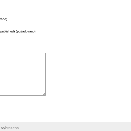
váno)
be published) (požadováno)
 vyhrazena