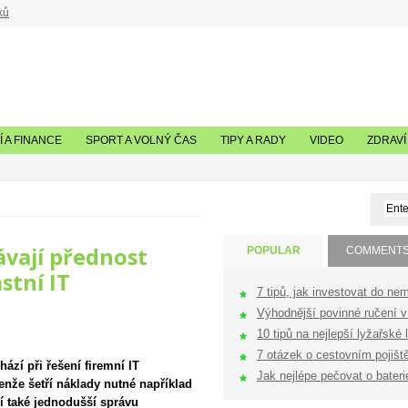
ků
 A FINANCE
SPORT A VOLNÝ ČAS
TIPY A RADY
VIDEO
ZDRAVÍ
ávají přednost
POPULAR
COMMENT
stní IT
7 tipů, jak investovat do nem
Výhodnější povinné ručení v 
10 tipů na nejlepší lyžařské l
7 otázek o cestovním pojištěn
ází při řešení firemní IT
Jak nejlépe pečovat o bateri
jenže šetří náklady nutné například
 také jednodušší správu