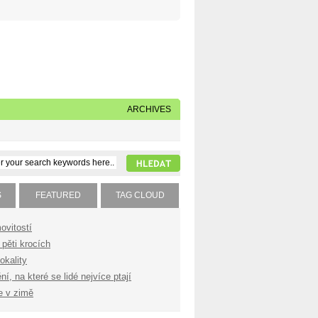
Napište nám
Subscribe to our feed
ARCHIVES
S
FEATURED
TAG CLOUD
ovitostí
pěti krocích
okality
í, na které se lidé nejvíce ptají
e v zimě