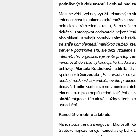
podnikových dokumentů i dohled nad zá
Mezi největší výhody využití cloudových sl
jednoduchost instalace a také možnost využ
odkudkoliv. Vzhledem k tomu, že na stále r
dokázali zareagovat dodavatelé nejrozšířeně
této oblasti uspokojit poptávku téměř každé
se stále komplexnější nabídkou služeb, kter
server v podnikové síti, ale běží vzdálen
internet. Pro organizace je tento přístup č
investovat do stále výkonnějšího hardwaru a
přibližuje
Marcela Kucbelová
, ředitelka di
společnosti
Servodata
.
„Při zavádění nový
oceňují možnost bezproblémového propojení 
dodává. Podle Kucbelové se v poslední době
cloudu, jako jsou neprůhledné zajištění citli
složitá migrace. Cloudové služby v těchto 
usnadnění.
Kancelář v mobilu a tabletu
Na rostoucí trend zareagoval i Microsoft, kt
Světově nejrozšířenější kancelářský balík t