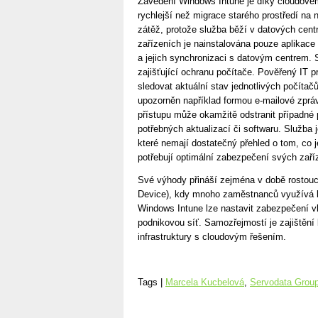
Zavedení Windows Intune je díky cloudovém
rychlejší než migrace starého prostředí na
zátěž, protože služba běží v datových cen
zařízeních je nainstalována pouze aplikace 
a jejich synchronizaci s datovým centrem. 
zajišťující ochranu počítače. Pověřený IT
sledovat aktuální stav jednotlivých počítač
upozorněn například formou e-mailové zprá
přístupu může okamžitě odstranit případné po
potřebných aktualizací či softwaru. Služba 
které nemají dostatečný přehled o tom, co j
potřebují optimální zabezpečení svých zaří
Své výhody přináší zejména v době rostou
Device), kdy mnoho zaměstnanců využívá k
Windows Intune lze nastavit zabezpečení vl
podnikovou síť. Samozřejmostí je zajištění
infrastruktury s cloudovým řešením.
Tags |
Marcela Kucbelová
,
Servodata Grou