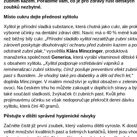
zubním kazem. Poradíme vám, co je pro zdravý růst dětských
zoubků nezbytné.
Místo cukru dejte přednost xylitolu
Xylitol je přírodní sladká substance, která chutná jako cukr, ale pr
výborné účinky na dentální zdraví dětí. Navíc má o 40 % méně kalo
než běžný bílý cukr.
„Přírodní sladidlo xylitol nezatěžuje zubní sklo
zároveň poskytuje dlouhotrvající ochranu před zubním kazem a 
odstranit zubní plak,“
vysvětlila
Klára Minczinger
, produktová
manažerka společnosti
Generica
, která vyrábí vitaminové dětské
s obsahem xylitolu.
„Xylitol podporuje vstřebávání vápníků a
remineralizaci zubní skloviny, čímž posiluje preventivní efekt zubn
past s fluoridem. Je vhodný také pro diabetiky a děti od třech let,“
doplnila Minczinger. V malém množství je xylitol obsažen v zelenin
ovoci. Na českém trhu ho můžete zakoupit v doplňcích stravy a b
také součástí sladkostí, žvýkaček či zubních past. Kvůli jeho
projímavému účinku se však nedoporučuje překročit denní dávku
xylitolu, která činí 40 gramů.
Pěstujte v dítěti správné hygienické návyky
Začněte čistit již první zoubek, který vašemu dítěti vyroste. K dostá
velké množství kvalitních past a šetrných kartáčků, které jsou vh