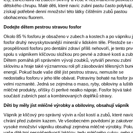
dětského chrupu. Malé děti, které navíc zubní pastu často polykají,
získají potřebné denní množství této látky čištěním zubů pastou
obohacenou fluorem.
Dodejte dětem pestrou stravou fosfor
Okolo 85 % fosforu je obsaženo v zubech a kostech a po vápníku 
fosfor druhý nevyskytovanější minerál v lidském těle. Přestože se 
prospěšnosti fosforu pro dentální zdraví příliš nehovoří, je tento pr
spolu s vápníkem klíčovou složkou pro pevné a zdravé kosti a zub
Dětem pomáhá při správném vývoji zoubků, vytváří pevnou zubní
sklovinu a hraje také významnou roli při zásobování tělesných bun
energií. Pokud bude vaše dítě jíst pestrou stravu, nemusíte se
nedostatku fosforu v jeho těle obávat. Potraviny bohaté na fosfor j
velmi rozmanité. Jedná se zejména o maso, ryby, obiloviny a luště
mléčné produkty, oříšky či perlivé nealko nápoje. Fosfor bývá také
součástí zubních past a kombinovaných doplňků stravy.
Děti by měly jíst mléčné výrobky a obiloviny, obsahují vápník
Vápník je klíčový pro správný vývin a růst kostí a zubů, které naví
chrání před zubním kazem. Ve všeobecném povědomí je zakotven
vysoké množství vápníku obsahují zejména mléčné výrobky. Pok
vaše dítě trpí nesnášenlivostí laktózy, tedy mléčného cukru, nebo