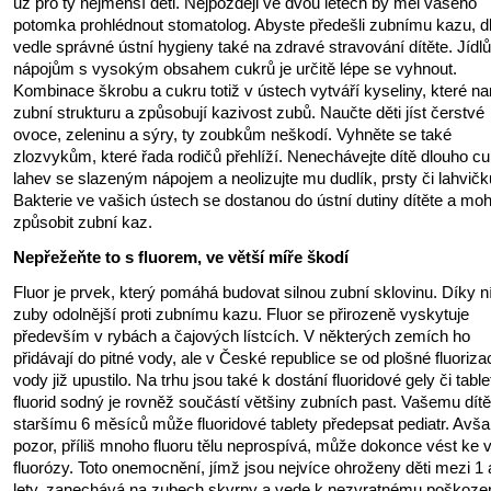
už pro ty nejmenší děti. Nejpozději ve dvou letech by měl vašeho
potomka prohlédnout stomatolog. Abyste předešli zubnímu kazu, d
vedle správné ústní hygieny také na zdravé stravování dítěte. Jídl
nápojům s vysokým obsahem cukrů je určitě lépe se vyhnout.
Kombinace škrobu a cukru totiž v ústech vytváří kyseliny, které na
zubní strukturu a způsobují kazivost zubů. Naučte děti jíst čerstvé
ovoce, zeleninu a sýry, ty zoubkům neškodí. Vyhněte se také
zlozvykům, které řada rodičů přehlíží. Nenechávejte dítě dlouho c
lahev se slazeným nápojem a neolizujte mu dudlík, prsty či lahvičk
Bakterie ve vašich ústech se dostanou do ústní dutiny dítěte a mo
způsobit zubní kaz.
Nepřežeňte to s fluorem, ve větší míře škodí
Fluor je prvek, který pomáhá budovat silnou zubní sklovinu. Díky n
zuby odolnější proti zubnímu kazu. Fluor se přirozeně vyskytuje
především v rybách a čajových lístcích. V některých zemích ho
přidávají do pitné vody, ale v České republice se od plošné fluoriza
vody již upustilo. Na trhu jsou také k dostání fluoridové gely či table
fluorid sodný je rovněž součástí většiny zubních past. Vašemu dítě
staršímu 6 měsíců může fluoridové tablety předepsat pediatr. Avš
pozor, příliš mnoho fluoru tělu neprospívá, může dokonce vést ke 
fluorózy. Toto onemocnění, jímž jsou nejvíce ohroženy děti mezi 1 
lety, zanechává na zubech skvrny a vede k nezvratnému poškoze