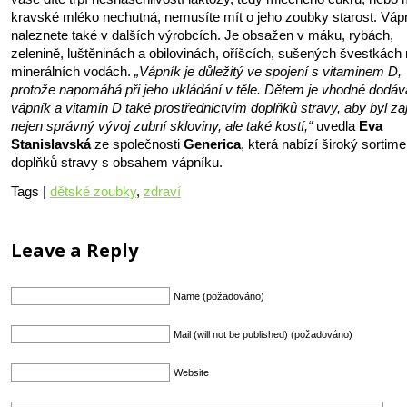
kravské mléko nechutná, nemusíte mít o jeho zoubky starost. Váp
naleznete také v dalších výrobcích. Je obsažen v máku, rybách,
zelenině, luštěninách a obilovinách, oříšcích, sušených švestkách
minerálních vodách.
„Vápník je důležitý ve spojení s vitaminem D,
protože napomáhá při jeho ukládání v těle. Dětem je vhodné dodáv
vápník a vitamin D také prostřednictvím doplňků stravy, aby byl zaj
nejen správný vývoj zubní skloviny, ale také kostí,“
uvedla
Eva
Stanislavská
ze společnosti
Generica
, která nabízí široký sortime
doplňků stravy s obsahem vápníku.
Tags |
dětské zoubky
,
zdraví
Leave a Reply
Name (požadováno)
Mail (will not be published) (požadováno)
Website