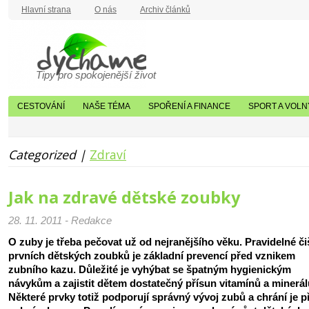
Hlavní strana
O nás
Archiv článků
Tipy pro spokojenější život
CESTOVÁNÍ
NAŠE TÉMA
SPOŘENÍ A FINANCE
SPORT A VOLN
Categorized |
Zdraví
Jak na zdravé dětské zoubky
28. 11. 2011 - Redakce
O zuby je třeba pečovat už od nejranějšího věku. Pravidelné či
prvních dětských zoubků je základní prevencí před vznikem
zubního kazu. Důležité je vyhýbat se špatným hygienickým
návykům a zajistit dětem dostatečný přísun vitamínů a minerál
Některé prvky totiž podporují správný vývoj zubů a chrání je p