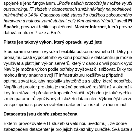
spojené s jeho fungováním.
„Podle našich propočtů je možné využ
outsourcingu IT služeb v datacentrech snížit náklady na podnikové
minimálně o 34 %. Odpadnou totiž starosti s údržbou zakoupeného
hardwaru a nutnost zaměstnávat celý tým administrátorů,“
uvedl
Fi
Špaček
, provozní ředitel společnosti
Master Internet
, která provo
datová centra v Praze a Brně.
Plaťte jen takový výkon, který opravdu využijete
S úsporami souvisí i vysoká flexibilita outsourcovaného IT. Díky pr
pronájmu části výpočetního výkonu počítačů v datacentru je možn
využívat a platit jen výkon serverů, který v danou chvíli podnik vy
Navíc je možné výkon podle potřeby zvyšovat či snižovat. Díky t
mohou firmy snadno svoji IT infrastrukturu rozšiřovat případně
optimalizovat tak, aby neplatily zbytečně za služby, které nepotřebu
Například prostor pro data je možné pohotově rozšířit až v okamži
kdy ten stávající přestane kapacitně stačit. Výhodou je také rychlo
změn parametrů využívaných služeb datacenter. Výkonnější serve
ve spolupráci s provozovatelem datacentra získat i v řádu minu
Datacentra jsou dobře zabezpečena
Externí provozovatelé IT služeb si většinou uvědomují, že dobré
zabezpečení datacenter je pro jejich zákazníky důležité. Svá data 