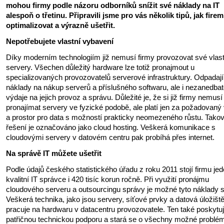
mohou firmy podle názoru odborníků snížit své náklady na IT
alespoň o třetinu. Připravili jsme pro vás několik tipů, jak firem
optimalizovat a výrazně ušetřit.
Nepotřebujete vlastní vybavení
Díky moderním technologiím již nemusí firmy provozovat své vlast
servery. Všechen důležitý hardware lze totiž pronajmout u
specializovaných provozovatelů serverové infrastruktury. Odpadají
náklady na nákup serverů a příslušného softwaru, ale i nezanedbat
výdaje na jejich provoz a správu. Důležité je, že si již firmy nemusí
pronajímat servery ve fyzické podobě, ale platí jen za požadovaný
a prostor pro data s možností prakticky neomezeného růstu. Tako
řešení je označováno jako cloud hosting. Veškerá komunikace s
cloudovými servery v datovém centru pak probíhá přes internet.
Na správě IT můžete ušetřit
Podle údajů českého statistického úřadu z roku 2011 stojí firmu je
kvalitní IT správce i 420 tisíc korun ročně. Při využití pronájmu
cloudového serveru a outsourcingu správy je možné tyto náklady sn
Veškerá technika, jako jsou servery, síťové prvky a datová úložiště,
pracuje na hardwaru v datacentru provozovatele. Ten také poskytu
patřičnou technickou podporu a stará se o všechny možné problé