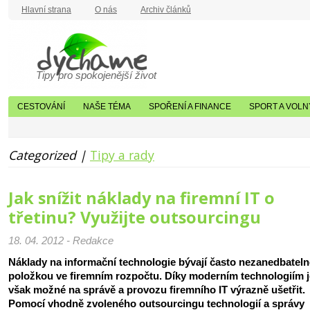
Hlavní strana
O nás
Archiv článků
Tipy pro spokojenější život
CESTOVÁNÍ
NAŠE TÉMA
SPOŘENÍ A FINANCE
SPORT A VOLN
Categorized |
Tipy a rady
Jak snížit náklady na firemní IT o
třetinu? Využijte outsourcingu
18. 04. 2012 - Redakce
Náklady na informační technologie bývají často nezanedbatel
položkou ve firemním rozpočtu. Díky moderním technologiím j
však možné na správě a provozu firemního IT výrazně ušetřit.
Pomocí vhodně zvoleného outsourcingu technologií a správy