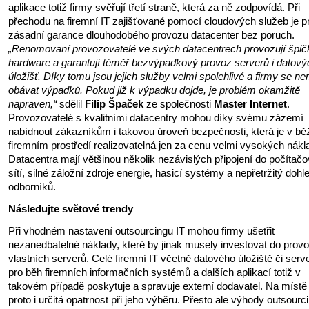
aplikace totiž firmy svěřují třetí straně, která za ně zodpovídá. Při
přechodu na firemní IT zajišťované pomocí cloudových služeb je p
zásadní garance dlouhodobého provozu datacenter bez poruch.
„Renomovaní provozovatelé ve svých datacentrech provozují špi
hardware a garantují téměř bezvýpadkový provoz serverů i datový
úložišť. Díky tomu jsou jejich služby velmi spolehlivé a firmy se n
obávat výpadků. Pokud již k výpadku dojde, je problém okamžitě
napraven,“
sdělil
Filip Špaček
ze společnosti
Master Internet
.
Provozovatelé s kvalitními datacentry mohou díky svému zázemí
nabídnout zákazníkům i takovou úroveň bezpečnosti, která je v b
firemním prostředí realizovatelná jen za cenu velmi vysokých nákl
Datacentra mají většinou několik nezávislých připojení do počítač
sítí, silné záložní zdroje energie, hasicí systémy a nepřetržitý dohl
odborníků.
Následujte světové trendy
Při vhodném nastavení outsourcingu IT mohou firmy ušetřit
nezanedbatelné náklady, které by jinak musely investovat do prov
vlastních serverů. Celé firemní IT včetně datového úložiště či serv
pro běh firemních informačních systémů a dalších aplikací totiž v
takovém případě poskytuje a spravuje externí dodavatel. Na místě 
proto i určitá opatrnost při jeho výběru. Přesto ale výhody outsourc