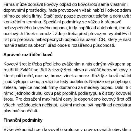
Firma může dopravit kovový odpad do kovošrotu sama vlastními
dopravními prostředky, řada provozoven však nabízí i odvoz zdar
přímo ze sídla firmy. Stačí tedy pouze zvednout telefon a domluvit
konkrétním termínu. Speciální podmínky se vážou k přepravě
nebezpečného kovového odpadu, tedy například autobaterií, emulzí
ocelových třísek s emulzí. Zde je třeba před převozem vyplnit Evi
list pro přepravu nebezpečných odpadů na území ČR, který je nás
nutné zaslat na obecní úřad obce s rozšířenou působností.
Správné roztřídění kovů
Kovový šrot je třeba před jeho zvážením a následným výkupem s
roztřídit. Zvlášť se třídí železný šrot, olovo a zvlášť barevné kovy,
které patří měď, mosaz, bronz, zinek a nerez. Každý z kovů má tot
jinou výkupní cenu, a váží se tedy odděleně. Nejníže se pohybuje 
železa, nejvíce naopak firmy dostanou za měděný odpad. Další tří
rámci jednoho druhu kovu pak probíhá podle typu a čistoty kovové
šrotu. Pro dosažení maximální ceny je doporučeno kovový šrot očis
všech nežádoucích nečistot, jakými mohou být například neodstr
plastové součásti.
Finanční podmínky
Výše výkupních cen kovového šrotu se v provozovnách obvykle u