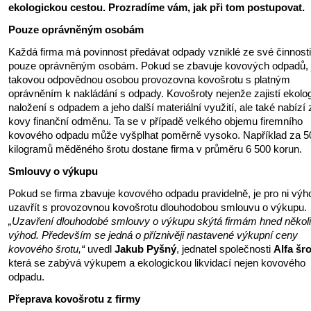
ekologickou cestou. Prozradíme vám, jak při tom postupovat.
Pouze oprávněným osobám
Každá firma má povinnost předávat odpady vzniklé ze své činnosti
pouze oprávněným osobám. Pokud se zbavuje kovových odpadů, 
takovou odpovědnou osobou provozovna kovošrotu s platným
oprávněním k nakládání s odpady. Kovošroty nejenže zajistí ekolo
naložení s odpadem a jeho další materiální využití, ale také nabízí 
kovy finanční odměnu. Ta se v případě velkého objemu firemního
kovového odpadu může vyšplhat poměrně vysoko. Například za 5
kilogramů měděného šrotu dostane firma v průměru 6 500 korun.
Smlouvy o výkupu
Pokud se firma zbavuje kovového odpadu pravidelně, je pro ni vý
uzavřít s provozovnou kovošrotu dlouhodobou smlouvu o výkupu.
„Uzavření dlouhodobé smlouvy o výkupu skýtá firmám hned někol
výhod. Především se jedná o příznivěji nastavené výkupní ceny
kovového šrotu,“
uvedl
Jakub Pyšný
, jednatel společnosti
Alfa šro
která se zabývá výkupem a ekologickou likvidací nejen kovového
odpadu.
Přeprava kovošrotu z firmy