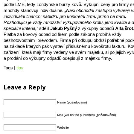
podle LME, tedy Londýnské burzy kovů. Výkupní ceny pro firmy s
mnohdy stanovují individuálně.
„Naši obchodní zástupci vytvářejí 
individuální finanční nabídku pro konkrétní firmu přímo na míru.
Rozhodující je vždy množství vykupovaného šrotu, jeho kvalita a d
speciální kritéria,“
sdělil
Jakub Pyšný
z výkupny odpadů
Alfa šrot
Platba za kovový odpad od firem podle zákona probíhá vždy
bezhotovostním převodem. Firma při odkupu obdrží potřebné podk
na základě kterých pak vystaví příslušnému kovošrotu fakturu. K
zařízení, která mají firmy vedeny ve svém majetku, si po jejich vy
a prodání do výkupny odpadů odepisují z majetku firmy.
Tags |
tipy
Leave a Reply
Name (požadováno)
Mail (will not be published) (požadováno)
Website