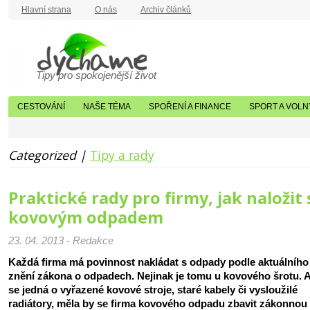
Hlavní strana
O nás
Archiv článků
Tipy pro spokojenější život
CESTOVÁNÍ
NAŠE TÉMA
SPOŘENÍ A FINANCE
SPORT A VOLN
Categorized |
Tipy a rady
Praktické rady pro firmy, jak naložit 
kovovým odpadem
23. 04. 2013 - Redakce
Každá firma má povinnost nakládat s odpady podle aktuálního
znění zákona o odpadech. Nejinak je tomu u kovového šrotu. 
se jedná o vyřazené kovové stroje, staré kabely či vysloužilé
radiátory, měla by se firma kovového odpadu zbavit zákonnou