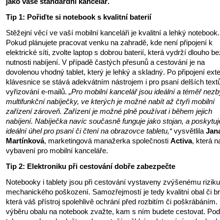
jako vaše standardní kancelář.
Tip 1: Pořiďte si notebook s kvalitní baterií
Stěžejní věcí ve vaší mobilní kanceláři je kvalitní a lehký notebook.
Pokud plánujete pracovat venku na zahradě, kde není připojení k
elektrické síti, zvolte laptop s dobrou baterií, která vydrží dlouho be
nutnosti nabíjení. V případě častých přesunů a cestování je na
dovolenou vhodný tablet, který je lehký a skladný. Po připojení exte
klávesnice se stává adekvátním nástrojem i pro psaní delších textů
vyřizování e-mailů.
„Pro mobilní kancelář jsou ideální a téměř nezb
multifunkční nabíječky, ve kterých je možné nabít až čtyři mobilní
zařízení zároveň. Zařízení je možné plně používat i během jejich
nabíjení. Nabíječka navíc současně funguje jako stojan, a poskytuj
ideální úhel pro psaní či čtení na obrazovce tabletu,“
vysvětlila
Jan
Martínková
, marketingová manažerka společnosti
Activa
, která n
vybavení pro mobilní kanceláře.
Tip 2: Elektroniku při cestování dobře zabezpečte
Notebooky i tablety jsou při cestování vystaveny zvýšenému riziku
mechanického poškození. Samozřejmostí je tedy kvalitní obal či b
která váš přístroj spolehlivě ochrání před rozbitím či poškrábáním. 
výběru obalu na notebook zvažte, kam s ním budete cestovat. Pod