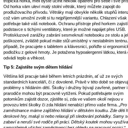
tropická horka, měli byste učinit několik opatření pro sebe i své přís
Od horka vám uleví malý stolní větrák, který můžete zapojit do
prodlužovacího přívodu. Větráky mají obvykle několik stupňů intenz
což vám umožní zvolit si tu nejpříjemnější variantu. Chlazení však
potřebuje také váš notebook. Ochranu přístroje před horkem zajistí
podstavce s tichými ventilátory, které je možné napájet přes USB.
Protiskluzové zarážky zabrání sesmeknutí notebooku ze stolu a j
poškození, zvláště pokud máte stůl umístěný v nestabilním terénu
případě, že pracujete s tabletem a klávesnicí, pořiďte si ergonomi
podložku z gelové hmoty. Je potažena hypoalergenní látkou, která
odvádí teplo a vlhkost.
Tip 5: Zajistěte svým dětem hlídání
Většina lidí pracuje také během letních prázdnin, ať už ze svých
standardních kanceláří, či z dovolené. Právě v této době se objevuj
problémy s hlídáním dětí. Školky i družiny bývají zavřené, partner i
prarodiče mohou být pracovně vytíženi. Pokud potřebujete svým
potomkům zajistit dozor, zjistěte si, zda ve vašem okolí nejsou v
provozu letní školky či zda hlídání nenabízí přímo vaše firma.
„Pro
zaměstnance máme zajištěno hlídání v dětském koutku. Zde děti h
deskové hry, malují si nebo relaxují při sledování pohádky. Samy s
zabaví a neruší své rodiče při práci. Dětský koutek mohou využíva
samozřejmě všichni zaměstnanci bez ohledu na pracovní pozici,“