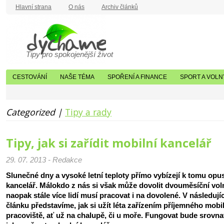
Hlavní strana
O nás
Archiv článků
Tipy pro spokojenější život
CESTOVÁNÍ
NAŠE TÉMA
SPOŘENÍ A FINANCE
SPORT A VOLN
Categorized |
Tipy a rady
Tipy, jak si zařídit mobilní kancelář
29. 07. 2013 - Redakce
Slunečné dny a vysoké letní teploty přímo vybízejí k tomu opus
kancelář. Málokdo z nás si však může dovolit dvouměsíční vol
naopak stále více lidí musí pracovat i na dovolené. V následují
článku představíme, jak si užít léta zařízením příjemného mobi
pracoviště, ať už na chalupě, či u moře. Fungovat bude srovna