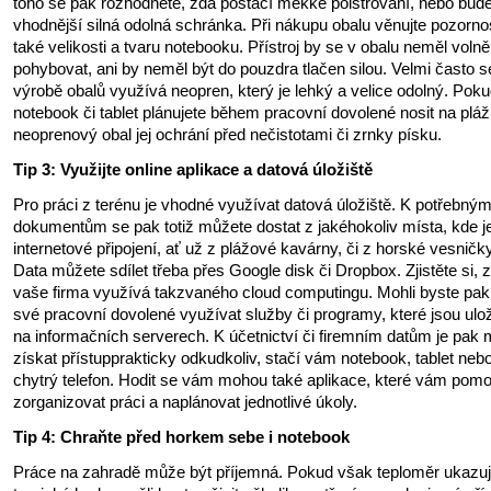
toho se pak rozhodněte, zda postačí měkké polstrování, nebo bud
vhodnější silná odolná schránka. Při nákupu obalu věnujte pozorno
také velikosti a tvaru notebooku. Přístroj by se v obalu neměl volně
pohybovat, ani by neměl být do pouzdra tlačen silou. Velmi často s
výrobě obalů využívá neopren, který je lehký a velice odolný. Poku
notebook či tablet plánujete během pracovní dovolené nosit na pláž
neoprenový obal jej ochrání před nečistotami či zrnky písku.
Tip 3: Využijte online aplikace a datová úložiště
Pro práci z terénu je vhodné využívat datová úložiště. K potřebný
dokumentům se pak totiž můžete dostat z jakéhokoliv místa, kde j
internetové připojení, ať už z plážové kavárny, či z horské vesničky
Data můžete sdílet třeba přes Google disk či Dropbox. Zjistěte si, 
vaše firma využívá takzvaného cloud computingu. Mohli byste pak
své pracovní dovolené využívat služby či programy, které jsou ul
na informačních serverech. K účetnictví či firemním datům je pak
získat přístupprakticky odkudkoliv, stačí vám notebook, tablet neb
chytrý telefon. Hodit se vám mohou také aplikace, které vám pom
zorganizovat práci a naplánovat jednotlivé úkoly.
Tip 4: Chraňte před horkem sebe i notebook
Práce na zahradě může být příjemná. Pokud však teploměr ukazu