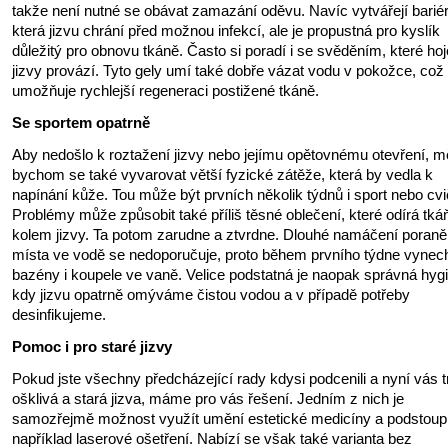
takže není nutné se obávat zamazání oděvu. Navíc vytvářejí bariér
která jizvu chrání před možnou infekcí, ale je propustná pro kyslík
důležitý pro obnovu tkáně. Často si poradí i se svěděním, které hoj
jizvy provází. Tyto gely umí také dobře vázat vodu v pokožce, což
umožňuje rychlejší regeneraci postižené tkáně.
Se sportem opatrně
Aby nedošlo k roztažení jizvy nebo jejímu opětovnému otevření, mě
bychom se také vyvarovat větší fyzické zátěže, která by vedla k
napínání kůže. Tou může být prvních několik týdnů i sport nebo cvi
Problémy může způsobit také příliš těsné oblečení, které odírá tká
kolem jizvy. Ta potom zarudne a ztvrdne. Dlouhé namáčení poran
místa ve vodě se nedoporučuje, proto během prvního týdne vynech
bazény i koupele ve vaně. Velice podstatná je naopak správná hyg
kdy jizvu opatrně omýváme čistou vodou a v případě potřeby
desinfikujeme.
Pomoc i pro staré jizvy
Pokud jste všechny předcházející rady kdysi podcenili a nyní vás t
ošklivá a stará jizva, máme pro vás řešení. Jedním z nich je
samozřejmě možnost využít umění estetické medicíny a podstoupi
například laserové ošetření. Nabízí se však také varianta bez