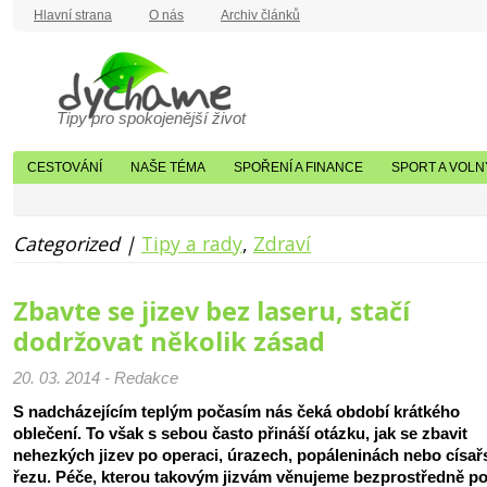
Hlavní strana
O nás
Archiv článků
Tipy pro spokojenější život
CESTOVÁNÍ
NAŠE TÉMA
SPOŘENÍ A FINANCE
SPORT A VOLN
Categorized |
Tipy a rady
,
Zdraví
Zbavte se jizev bez laseru, stačí
dodržovat několik zásad
20. 03. 2014 - Redakce
S nadcházejícím teplým počasím nás čeká období krátkého
oblečení. To však s sebou často přináší otázku, jak se zbavit
nehezkých jizev po operaci, úrazech, popáleninách nebo císa
řezu. Péče, kterou takovým jizvám věnujeme bezprostředně p