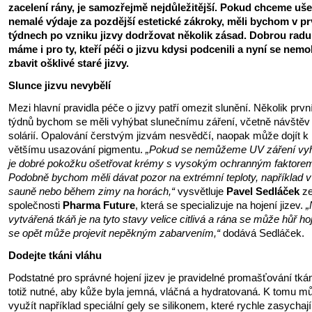
zacelení rány, je samozřejmě nejdůležitější. Pokud chceme ušet
nemalé výdaje za pozdější estetické zákroky, měli bychom v p
týdnech po vzniku jizvy dodržovat několik zásad. Dobrou radu
máme i pro ty, kteří péči o jizvu kdysi podcenili a nyní se nem
zbavit ošklivé staré jizvy.
Slunce jizvu nevybělí
Mezi hlavní pravidla péče o jizvy patří omezit slunění. Několik prvn
týdnů bychom se měli vyhýbat slunečnímu záření, včetně návštěv
solárií. Opalování čerstvým jizvám nesvědčí, naopak může dojít k
většímu usazování pigmentu.
„Pokud se nemůžeme UV záření vyh
je dobré pokožku ošetřovat krémy s vysokým ochranným faktore
Podobně bychom měli dávat pozor na extrémní teploty, například v
sauně nebo během zimy na horách,“
vysvětluje
Pavel Sedláček
z
společnosti
Pharma Future
, která se specializuje na hojení jizev.
„
vytvářená tkáň je na tyto stavy velice citlivá a rána se může hůř hoj
se opět může projevit nepěkným zabarvením,“
dodává Sedláček.
Dodejte tkáni vláhu
Podstatné pro správné hojení jizev je pravidelné promašťování tká
totiž nutné, aby kůže byla jemná, vláčná a hydratovaná. K tomu 
využít například speciální gely se silikonem, které rychle zasychají