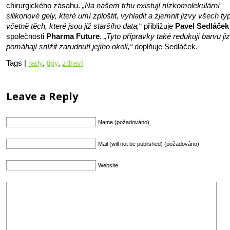
chirurgického zásahu.
„Na našem trhu existují nízkomolekulární
silikonové gely, které umí zploštit, vyhladit a zjemnit jizvy všech ty
včetně těch, které jsou již staršího data,
“ přibližuje
Pavel Sedláček
společnosti
Pharma Future
.
„Tyto přípravky také redukují barvu ji
pomáhají snížit zarudnutí jejího okolí,“
doplňuje Sedláček.
Tags |
rady
,
tipy
,
zdraví
Leave a Reply
Name (požadováno)
Mail (will not be published) (požadováno)
Website