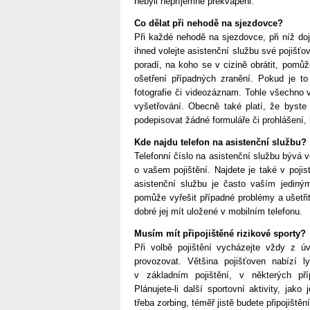
nebyli nepříjemně překvapeni.
Co dělat při nehodě na sjezdovce?
Při každé nehodě na sjezdovce, při níž do
ihned volejte asistenční službu své pojišť
poradí, na koho se v cizině obrátit, pomů
ošetření případných zranění. Pokud je to
fotografie či videozáznam. Tohle všechno
vyšetřování. Obecně také platí, že byste
podepisovat žádné formuláře či prohlášení,
Kde najdu telefon na asistenční službu?
Telefonní číslo na asistenční službu bývá 
o vašem pojištění. Najdete je také v poji
asistenční službu je často vaším jediný
pomůže vyřešit případné problémy a ušetřit
dobré jej mít uložené v mobilním telefonu.
Musím mít připojištěné rizikové sporty?
Při volbě pojištění vycházejte vždy z ú
provozovat. Většina pojišťoven nabízí l
v základním pojištění, v některých pří
Plánujete-li další sportovní aktivity, jak
třeba zorbing, téměř jistě budete připojištěn