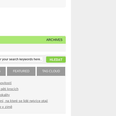
Napište nám
Subscribe to our feed
ARCHIVES
S
FEATURED
TAG CLOUD
ovitostí
pěti krocích
okality
í, na které se lidé nejvíce ptají
e v zimě