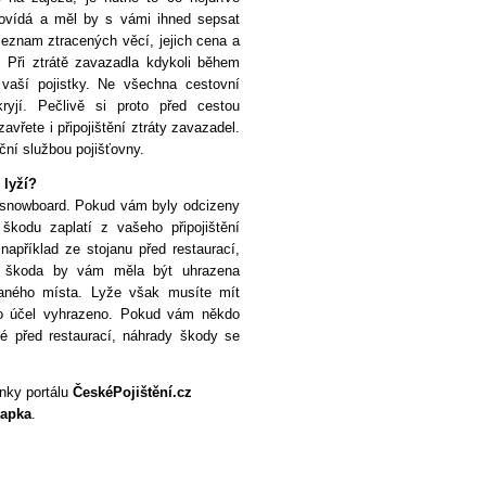
ovídá a měl by s vámi ihned sepsat
eznam ztracených věcí, jejich cena a
. Při ztrátě zavazadla kdykoli během
vaší pojistky. Ne všechna cestovní
kryjí. Pečlivě si proto před cestou
avřete i připojištění ztráty zavazadel.
ční službou pojišťovny.
 lyží?
i snowboard. Pokud vám byly odcizeny
kodu zaplatí z vašeho připojištění
apříklad ze stojanu před restaurací,
, škoda by vám měla být uhrazena
daného místa. Lyže však musíte mít
to účel vyhrazeno. Pokud vám někdo
é před restaurací, náhrady škody se
inky portálu
ČeskéPojištění.cz
apka
.