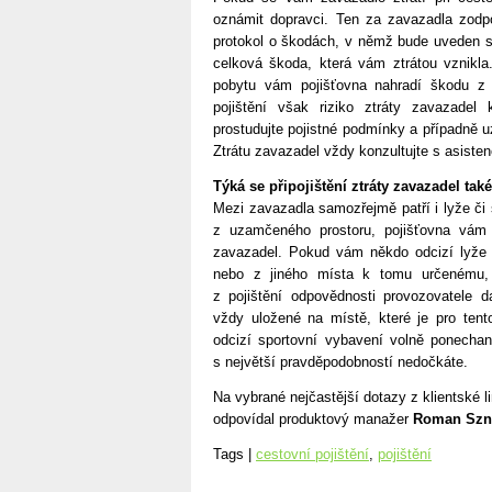
oznámit dopravci. Ten za zavazadla zodp
protokol o škodách, v němž bude uveden s
celková škoda, která vám ztrátou vznikla
pobytu vám pojišťovna nahradí škodu z 
pojištění však riziko ztráty zavazadel 
prostudujte pojistné podmínky a případně uz
Ztrátu zavazadel vždy konzultujte s asisten
Týká se připojištění ztráty zavazadel také
Mezi zavazadla samozřejmě patří i lyže č
z uzamčeného prostoru, pojišťovna vám š
zavazadel. Pokud vám někdo odcizí lyže n
nebo z jiného místa k tomu určenému
z pojištění odpovědnosti provozovatele 
vždy uložené na místě, které je pro ten
odcizí sportovní vybavení volně ponechan
s největší pravděpodobností nedočkáte.
Na vybrané nejčastější dotazy z klientské l
odpovídal produktový manažer
Roman Szn
Tags |
cestovní pojištění
,
pojištění