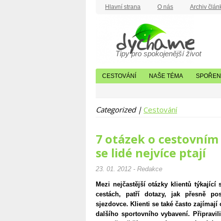
Hlavní strana
O nás
Archiv člán
Tipy pro spokojenější život
CESTOVÁNÍ
NAŠE TÉMA
SPOŘENÍ
Categorized |
Cestování
7 otázek o cestovním 
se lidé nejvíce ptají
23. 01. 2012 - Redakce
Mezi nejčastější otázky klientů týkající
cestách, patří dotazy, jak přesně p
sjezdovce. Klienti se také často zajímají
dalšího sportovního vybavení. Připravi