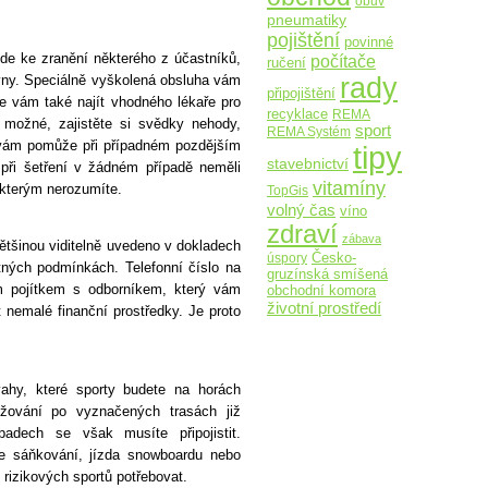
obuv
pneumatiky
pojištění
povinné
jde ke zranění některého z účastníků,
počítače
ručení
rady
ovny. Speciálně vyškolená obsluha vám
připojištění
že vám také najít vhodného lékaře pro
recyklace
REMA
 možné, zajistěte si svědky nehody,
sport
REMA Systém
 vám pomůže při případném pozdějším
tipy
stavebnictví
 při šetření v žádném případě neměli
vitamíny
 kterým nerozumíte.
TopGis
volný čas
víno
zdraví
zábava
většinou viditelně uvedeno v dokladech
Česko-
úspory
stných podmínkách. Telefonní číslo na
gruzínská smíšená
m pojítkem s odborníkem, který vám
obchodní komora
životní prostředí
 nemalé finanční prostředky. Je proto
vahy, které sporty budete na horách
yžování po vyznačených trasách již
padech se však musíte připojistit.
o je sáňkování, jízda snowboardu nebo
í rizikových sportů potřebovat.