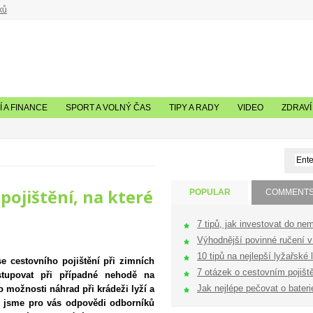
ků
 A FINANCE
SPORT A VOLNÝ ČAS
TIPY A RADY
VIDEO
ZDRAVÍ
pojištění, na které
POPULAR
COMMENT
7 tipů, jak investovat do nem
Výhodnější povinné ručení v 
10 tipů na nejlepší lyžařské l
 se cestovního pojištění při zimních
7 otázek o cestovním pojištěn
ostupovat při případné nehodě na
Jak nejlépe pečovat o bateri
 o možnosti náhrad při krádeži lyží a
li jsme pro vás odpovědi odborníků