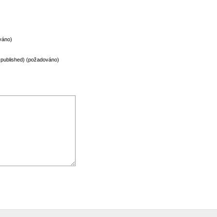
váno)
be published) (požadováno)