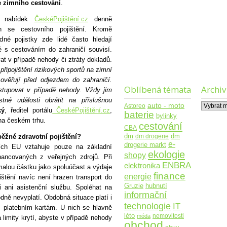
se zimního cestování
.
ch nabídek
ČeskéPojištění.cz
denně
h se cestovního pojištění. Kromě
né pojistky zde lidé často hledají
ré s cestováním do zahraničí souvisí.
at v případě nehody či ztráty dokladů.
 připojištění rizikových sportů na zimní
 ověřují před odjezdem do zahraničí.
Oblíbená témata
Archiv
ostupovat v případě nehody. Vždy jim
tné události obrátit na příslušnou
Archiv
auto - moto
Astoreo
ký
, ředitel portálu
ČeskéPojištění.cz
,
baterie
bylinky
na českém trhu.
cestování
CBA
dm
dm drogerie
dm
běžné zdravotní pojištění?
e-
drogerie markt
ích EU vztahuje pouze na základní
ekologie
shopy
nancovaných z veřejných zdrojů. Při
ENBRA
elektronika
malou částku jako spoluúčast a výdaje
finance
energie
ištění navíc není hrazen transport do
Gruzie
hubnutí
 ani asistenční službu. Spoléhat na
informační
dně nevyplatí. Obdobná situace platí i
technologie
IT
m platebním kartám. U nich se hlavně
léto
nemovitosti
móda
limity krytí, abyste v případě nehody
obchod