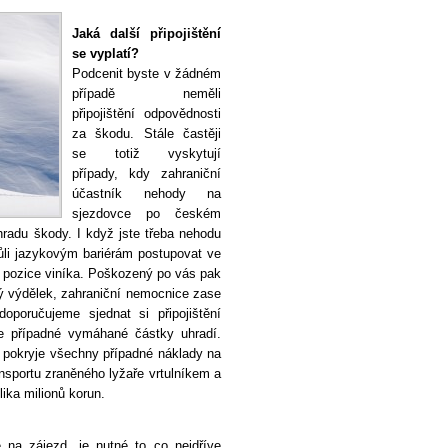
Jaká další připojištění
se vyplatí?
Podcenit byste v žádném
případě neměli
připojištění odpovědnosti
za škodu. Stále častěji
se totiž vyskytují
případy, kdy zahraniční
účastník nehody na
sjezdovce po českém
radu škody. I když jste třeba nehodu
vůli jazykovým bariérám postupovat ve
 pozice viníka. Poškozený po vás pak
ý výdělek, zahraniční nemocnice zase
oporučujeme sjednat si připojištění
e případné vymáhané částky uhradí.
ré pokryje všechny případné náklady na
ansportu zraněného lyžaře vrtulníkem a
lika milionů korun.
 na zájezd, je nutné to co nejdříve