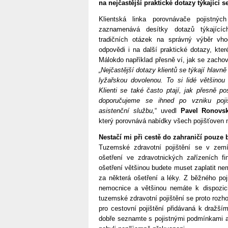
na nejčastější praktické dotazy týkající 
Klientská linka porovnávače pojistný
zaznamenává desítky dotazů týkajícíc
tradičních otázek na správný výběr vhod
odpovědi i na další praktické dotazy, kte
Málokdo například přesně ví, jak se zachov
„Nejčastější dotazy klientů se týkají hlavně
lyžařskou dovolenou. To si lidé většinou
Klienti se také často ptají, jak přesně p
doporučujeme se ihned po vzniku pojis
asistenční službu,
“ uvedl
Pavel Ronovs
který porovnává nabídky všech pojišťoven 
Nestačí mi při cestě do zahraničí pouze 
Tuzemské zdravotní pojištění se v zem
ošetření ve zdravotnických zařízeních fi
ošetření většinou budete muset zaplatit ne
za některá ošetření a léky. Z běžného poj
nemocnice a většinou nemáte k dispozici
tuzemské zdravotní pojištění se proto rozho
pro cestovní pojištění přidávaná k dražší
dobře seznamte s pojistnými podmínkami a 