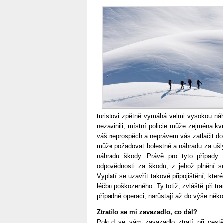
turistovi zpětně vymáhá velmi vysokou náh
nezavinili, místní policie může zejména k
váš neprospěch a neprávem vás zatlačit do
může požadovat bolestné a náhradu za ušl
náhradu škody. Právě pro tyto případy d
odpovědnosti za škodu, z jehož plnění s
Vyplatí se uzavřít takové připojištění, kte
léčbu poškozeného. Ty totiž, zvláště při tr
případné operaci, narůstají až do výše něko
Ztratilo se mi zavazadlo, co dál?
Pokud se vám zavazadlo ztratí při cestě