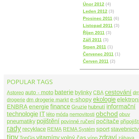
Únor 2012
(4)
Leden 2012
(3)
Prosinec 2011
(6)
Listopad 2011
(3)
Říjen 2011
(3)
Září 2011
(3)
Srpen 2011
(1)
Červenec 2011
(1)
Červen 2011
(2)
POPULAR TAGS
baterie
cestování
auto - moto
bylinky
Astoreo
CBA
d
ekologie
e-shopy
elektron
drogerie
dm drogerie markt
ENBRA
finance
informační
energie
Gruzie
hubnutí
obchod
technologie
IT
léto
nemovitosti
obuv
móda
pojištění
počítače
pneumatiky
povinné ručení
připojiš
rady
sport
recyklace
stavebnictv
REMA
REMA Systém
tipy
zdraví
vitamíny
volný čas
TopGis
víno
zábava