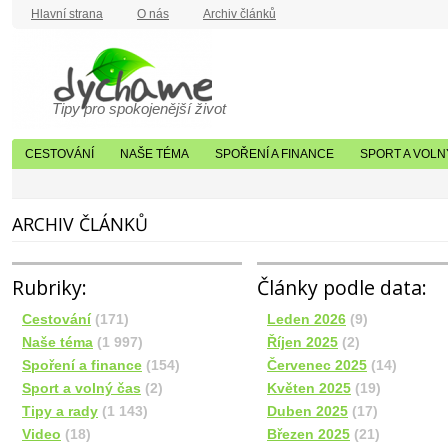
Hlavní strana
O nás
Archiv článků
Tipy pro spokojenější život
CESTOVÁNÍ
NAŠE TÉMA
SPOŘENÍ A FINANCE
SPORT A VOLN
ARCHIV ČLÁNKŮ
Rubriky:
Články podle data:
Cestování
(171)
Leden 2026
(9)
Naše téma
(1 997)
Říjen 2025
(2)
Spoření a finance
(154)
Červenec 2025
(14)
Sport a volný čas
(2)
Květen 2025
(19)
Tipy a rady
(1 143)
Duben 2025
(17)
Video
(18)
Březen 2025
(21)