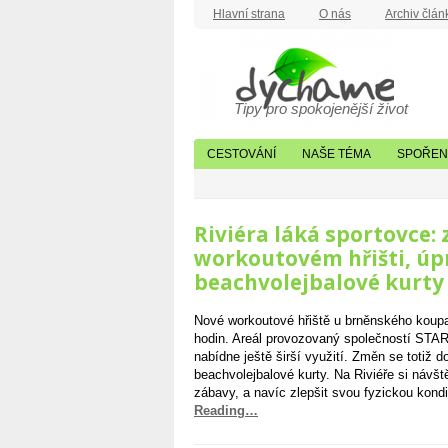
Hlavní strana
O nás
Archiv člán
Tipy pro spokojenější život
CESTOVÁNÍ
NAŠE TÉMA
SPOŘENÍ
Riviéra láká sportovce: 
workoutovém hřišti, úpr
beachvolejbalové kurty
Nové workoutové hřiště u brněnského koupal
hodin. Areál provozovaný společností STA
nabídne ještě širší využití. Změn se totiž 
beachvolejbalové kurty. Na Riviéře si návšt
zábavy, a navíc zlepšit svou fyzickou kond
Reading…