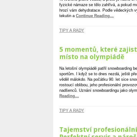
fyzické námaze se tělo zahřívá, a pokud mu
hrozí vám dehydratace. Podle vědeckých vý
tekutin a
Continue Reading…
TIPY A RADY
5 momentů, které zajis
místo na olympiádě
Na letošní olympiádě patřil snowboarding b
sportům. I když se to dnes nezdá, ještě pře
věděl málokdo. Na počátku 90. let sice snow
rostoucí oblibou, jeho profesionální provoz
nadšenců. Uznání snowboardingu jako olymp
Reading…
TIPY A RADY
Tajemství profesionáln
Perfektní servis a náro