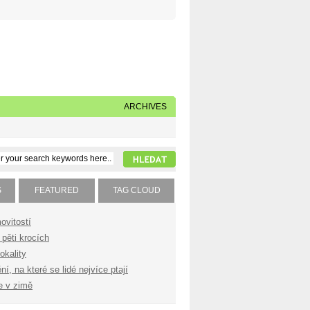
Napište nám
Subscribe to our feed
ARCHIVES
S
FEATURED
TAG CLOUD
ovitostí
pěti krocích
okality
í, na které se lidé nejvíce ptají
e v zimě