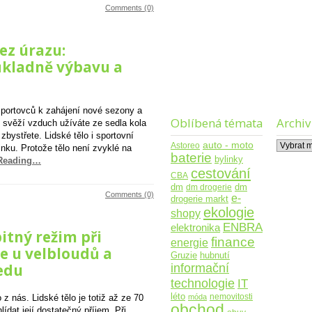
Comments (0)
ez úrazu:
ůkladně výbavu a
 sportovců k zahájení nové sezony a
Oblíbená témata
Archiv
 svěží vzduch užíváte ze sedla kola
 zbystřete. Lidské tělo i sportovní
Archiv
auto - moto
Astoreo
inku. Protože tělo není zvyklé na
baterie
bylinky
 Reading…
cestování
CBA
dm
dm drogerie
dm
Comments (0)
e-
drogerie markt
ekologie
shopy
ENBRA
elektronika
itný režim při
finance
energie
se u velbloudů a
Gruzie
hubnutí
informační
medu
technologie
IT
léto
nemovitosti
móda
z nás. Lidské tělo je totiž až ze 70
obchod
lídat její dostatečný příjem. Při