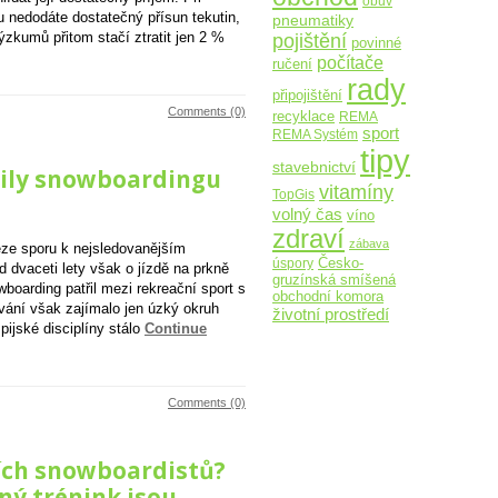
obuv
 nedodáte dostatečný přísun tekutin,
pneumatiky
pojištění
zkumů přitom stačí ztratit jen 2 %
povinné
počítače
ručení
rady
připojištění
Comments (0)
recyklace
REMA
sport
REMA Systém
tipy
stavebnictví
tily snowboardingu
vitamíny
TopGis
volný čas
víno
zdraví
zábava
eze sporu k nejsledovanějším
Česko-
úspory
d dvaceti lety však o jízdě na prkně
gruzínská smíšená
boarding patřil mezi rekreační sport s
obchodní komora
ování však zajímalo jen úzký okruh
životní prostředí
ijské disciplíny stálo
Continue
Comments (0)
ích snowboardistů?
čný trénink jsou