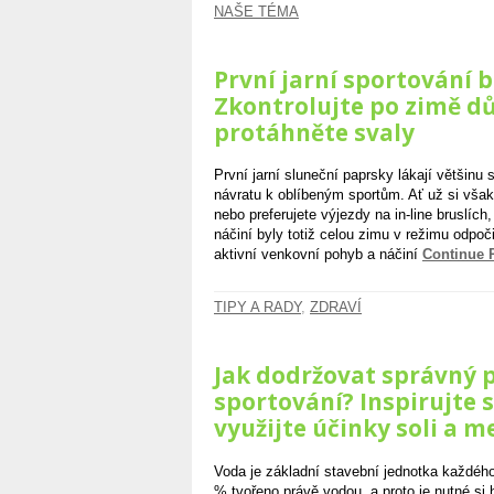
NAŠE TÉMA
První jarní sportování b
Zkontrolujte po zimě d
protáhněte svaly
První jarní sluneční paprsky lákají většinu
návratu k oblíbeným sportům. Ať už si však
nebo preferujete výjezdy na in-line bruslích,
náčiní byly totiž celou zimu v režimu odpoč
aktivní venkovní pohyb a náčiní
Continue
TIPY A RADY
,
ZDRAVÍ
Jak dodržovat správný p
sportování? Inspirujte 
využijte účinky soli a 
Voda je základní stavební jednotka každého 
% tvořeno právě vodou, a proto je nutné si h