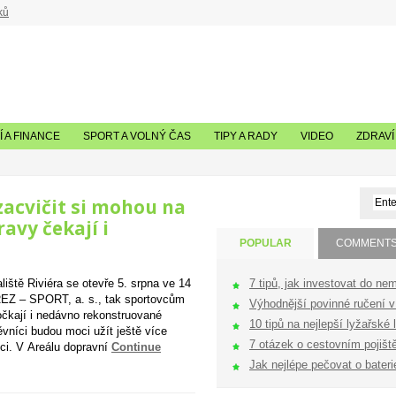
ků
 A FINANCE
SPORT A VOLNÝ ČAS
TIPY A RADY
VIDEO
ZDRAVÍ
zacvičit si mohou na
avy čekají i
POPULAR
COMMENT
7 tipů, jak investovat do nem
iště Riviéra se otevře 5. srpna ve 14
REZ – SPORT, a. s., tak sportovcům
Výhodnější povinné ručení v 
dočkají i nedávno rekonstruované
10 tipů na nejlepší lyžařské l
ěvníci budou moci užít ještě více
7 otázek o cestovním pojištěn
ici. V Areálu dopravní
Continue
Jak nejlépe pečovat o bateri