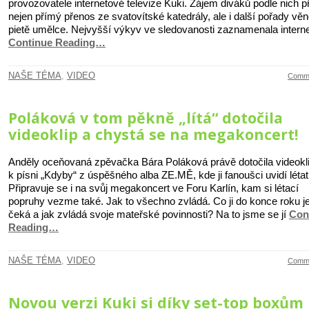
provozovatele internetové televize Kuki. Zájem diváků podle nich př
nejen přímý přenos ze svatovítské katedrály, ale i další pořady vě
pietě umělce. Nejvyšší výkyv ve sledovanosti zaznamenala intern
Continue Reading…
NAŠE TÉMA
,
VIDEO
Comme
Poláková v tom pěkně „lítá“ dotočila
videoklip a chystá se na megakoncert!
Anděly oceňovaná zpěvačka Bára Poláková právě dotočila videokl
k písni „Kdyby“ z úspěšného alba ZE.MĚ, kde ji fanoušci uvidí létat
Připravuje se i na svůj megakoncert ve Foru Karlín, kam si létací
popruhy vezme také. Jak to všechno zvládá. Co ji do konce roku j
čeká a jak zvládá svoje mateřské povinnosti? Na to jsme se jí
Con
Reading…
NAŠE TÉMA
,
VIDEO
Comme
Novou verzi Kuki si díky set-top boxům