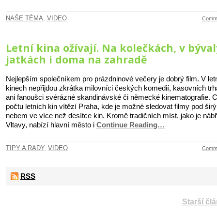
NAŠE TÉMA
,
VIDEO
Comme
Letní kina ožívají. Na kolečkách, v býva
jatkách i doma na zahradě
Nejlepším společníkem pro prázdninové večery je dobrý film. V let
kinech nepřijdou zkrátka milovníci českých komedií, kasovních tr
ani fanoušci svérázné skandinávské či německé kinematografie. 
počtu letních kin vítězí Praha, kde je možné sledovat filmy pod šir
nebem ve více než desítce kin. Kromě tradičních míst, jako je náb
Vltavy, nabízí hlavní město i
Continue Reading…
TIPY A RADY
,
VIDEO
Comme
RSS
Starší čl