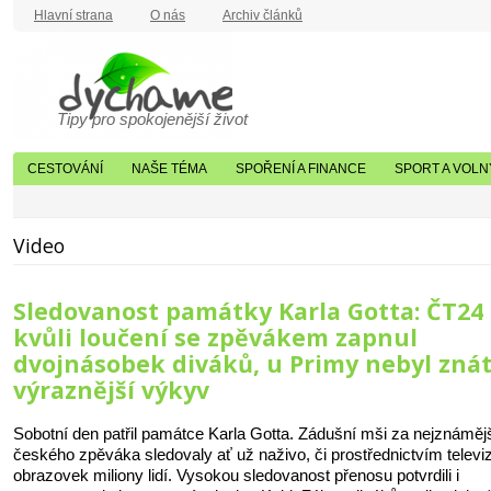
Hlavní strana
O nás
Archiv článků
Tipy pro spokojenější život
CESTOVÁNÍ
NAŠE TÉMA
SPOŘENÍ A FINANCE
SPORT A VOLN
Video
Sledovanost památky Karla Gotta: ČT24 
kvůli loučení se zpěvákem zapnul
dvojnásobek diváků, u Primy nebyl zná
výraznější výkyv
Sobotní den patřil památce Karla Gotta. Zádušní mši za nejznáměj
českého zpěváka sledovaly ať už naživo, či prostřednictvím televi
obrazovek miliony lidí. Vysokou sledovanost přenosu potvrdili i