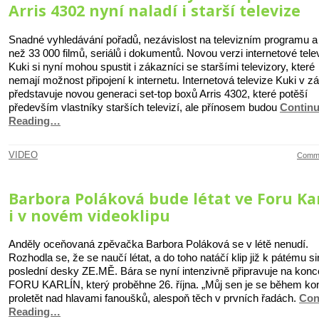
Arris 4302 nyní naladí i starší televize
Snadné vyhledávání pořadů, nezávislost na televizním programu a
než 33 000 filmů, seriálů i dokumentů. Novou verzi internetové tele
Kuki si nyní mohou spustit i zákazníci se staršími televizory, které
nemají možnost připojení k internetu. Internetová televize Kuki v zá
představuje novou generaci set-top boxů Arris 4302, které potěší
především vlastníky starších televizí, ale přínosem budou
Contin
Reading…
VIDEO
Comme
Barbora Poláková bude létat ve Foru Ka
i v novém videoklipu
Anděly oceňovaná zpěvačka Barbora Poláková se v létě nenudí.
Rozhodla se, že se naučí létat, a do toho natáčí klip již k pátému si
poslední desky ZE.MĚ. Bára se nyní intenzivně připravuje na konc
FORU KARLÍN, který proběhne 26. října. „Můj sen je se během ko
proletět nad hlavami fanoušků, alespoň těch v prvních řadách.
Con
Reading…