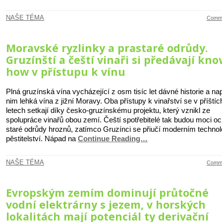
NAŠE TÉMA
Comme
Moravské ryzlinky a prastaré odrůdy.
Gruzínští a čeští vinaři si předávají kno
how v přístupu k vínu
Plná gruzínská vína vycházející z osm tisíc let dávné historie a nap
nim lehká vína z jižní Moravy. Oba přístupy k vinařství se v příštíc
letech setkají díky česko-gruzínskému projektu, který vznikl ze
spolupráce vinařů obou zemí. Čeští spotřebitelé tak budou moci oc
staré odrůdy hroznů, zatímco Gruzínci se přiučí moderním technol
pěstitelství. Nápad na
Continue Reading…
NAŠE TÉMA
Comme
Evropským zemím dominují průtočné
vodní elektrárny s jezem, v horských
lokalitách mají potenciál ty derivační