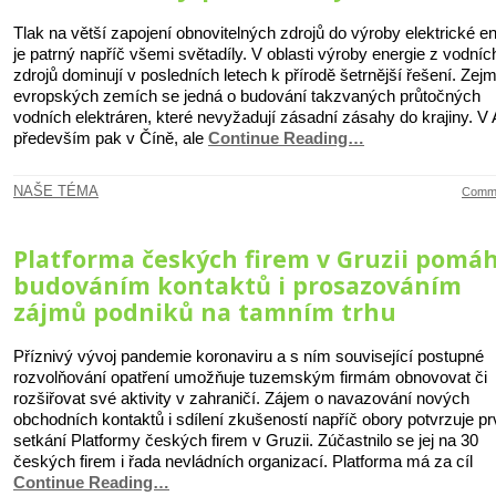
Tlak na větší zapojení obnovitelných zdrojů do výroby elektrické e
je patrný napříč všemi světadíly. V oblasti výroby energie z vodníc
zdrojů dominují v posledních letech k přírodě šetrnější řešení. Zej
evropských zemích se jedná o budování takzvaných průtočných
vodních elektráren, které nevyžadují zásadní zásahy do krajiny. V A
především pak v Číně, ale
Continue Reading…
NAŠE TÉMA
Comme
Platforma českých firem v Gruzii pomáh
budováním kontaktů i prosazováním
zájmů podniků na tamním trhu
Příznivý vývoj pandemie koronaviru a s ním související postupné
rozvolňování opatření umožňuje tuzemským firmám obnovovat či
rozšiřovat své aktivity v zahraničí. Zájem o navazování nových
obchodních kontaktů i sdílení zkušeností napříč obory potvrzuje pr
setkání Platformy českých firem v Gruzii. Zúčastnilo se jej na 30
českých firem i řada nevládních organizací. Platforma má za cíl
Continue Reading…