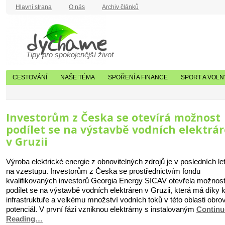
Hlavní strana
O nás
Archiv článků
Tipy pro spokojenější život
CESTOVÁNÍ
NAŠE TÉMA
SPOŘENÍ A FINANCE
SPORT A VOLN
Investorům z Česka se otevírá možnost
podílet se na výstavbě vodních elektrá
v Gruzii
Výroba elektrické energie z obnovitelných zdrojů je v posledních le
na vzestupu. Investorům z Česka se prostřednictvím fondu
kvalifikovaných investorů Georgia Energy SICAV otevřela možnos
podílet se na výstavbě vodních elektráren v Gruzii, která má díky k
infrastruktuře a velkému množství vodních toků v této oblasti obro
potenciál. V první fázi vzniknou elektrárny s instalovaným
Continu
Reading…