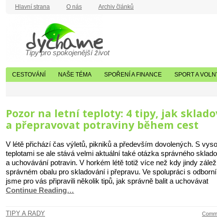
Hlavní strana
O nás
Archiv článků
Tipy pro spokojenější život
CESTOVÁNÍ
NAŠE TÉMA
SPOŘENÍ A FINANCE
SPORT A VOLN
Pozor na letní teploty: 4 tipy, jak sklad
a přepravovat potraviny během cest
V létě přichází čas výletů, pikniků a především dovolených. S vys
teplotami se ale stává velmi aktuální také otázka správného sklad
a uchovávání potravin. V horkém létě totiž více než kdy jindy zálež
správném obalu pro skladování i přepravu. Ve spolupráci s odborn
jsme pro vás připravili několik tipů, jak správně balit a uchovávat
Continue Reading…
TIPY A RADY
Comme