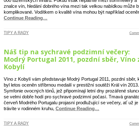
000 tuzemských vinařů. Pokud však nepatříte mezi sommeliéry a
znalce vín, hledání dobrého vína mezi tak velkou nabídkou může b
komplikované. Vodítkem o kvalitě vína mohou být například oceně
Continue Reading…
TIPY A RADY
Comme
Náš tip na sychravé podzimní večery:
Modrý Portugal 2011, pozdní sběr, Víno 
Kobylí
Víno z Kobylí vám představuje Modrý Portugal 2011, pozdní sběr, 
byl letos oceněn stříbrnou medailí v prestižní soutěži Král vín 2013.
Symfonie ovocných tónů, jež připomínají letní dny prozářené slun
se velmi dobře hodí pro sychravé podzimní počasí. Tmavá granát
červeň Modrého Portugalu projasní prodlužující se večery, ať už je
trávíte v rodinném kruhu,
Continue Reading…
TIPY A RADY
Comme