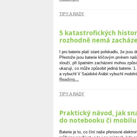
TIPY A RADY
5 katastrofických histo
rozhodně nemá zacházet
I pro baterie platí staré pořekadlo, že jso
Přestože jsou baterie klíčovým prvkem naši
slouží, při špatném zacházení mohou způsob
ukazují, co může způsobit jediná baterie. 1
a vybuchl V Saúdské Arábii vybuchl mobiln
Reading…
TIPY A RADY
Praktický návod, jak sn
do notebooku či mobilu
Baterie je to, co činí naše přenosné elektro