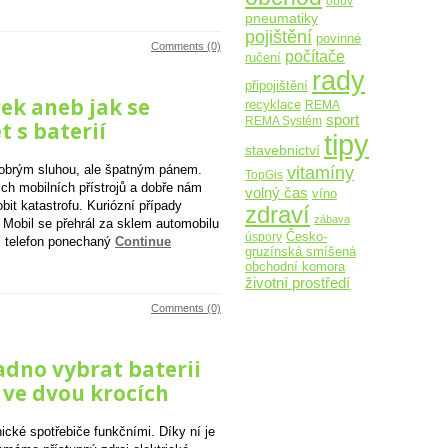
obuv
pneumatiky
pojištění
povinné
Comments (0)
počítače
ručení
rady
připojištění
rek aneb jak se
recyklace
REMA
sport
REMA Systém
 s baterií
tipy
stavebnictví
vitamíny
u dobrým sluhou, ale špatným pánem.
TopGis
ch mobilních přístrojů a dobře nám
volný čas
víno
it katastrofu. Kuriózní případy
zdraví
zábava
. Mobil se přehrál za sklem automobilu
Česko-
úspory
í telefon ponechaný
Continue
gruzínská smíšená
obchodní komora
životní prostředí
Comments (0)
adno vybrat baterii
 ve dvou krocích
nické spotřebiče funkčními. Díky ní je