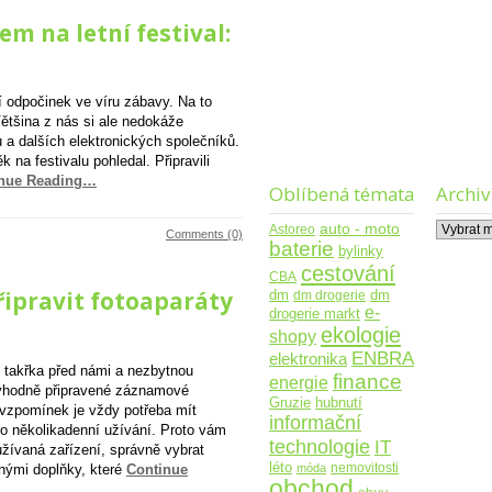
m na letní festival:
 odpočinek ve víru zábavy. Na to
 Většina z nás si ale nedokáže
u a dalších elektronických společníků.
 na festivalu pohledal. Připravili
inue Reading…
Oblíbená témata
Archiv
Archiv
auto - moto
Astoreo
Comments (0)
baterie
bylinky
cestování
CBA
připravit fotoaparáty
dm
dm drogerie
dm
e-
drogerie markt
ekologie
shopy
ENBRA
elektronika
í takřka před námi a nezbytnou
finance
energie
 vhodně připravené záznamové
Gruzie
hubnutí
 vzpomínek je vždy potřeba mít
informační
o několikadenní užívání. Proto vám
technologie
IT
žívaná zařízení, správně vybrat
léto
nemovitosti
móda
enými doplňky, které
Continue
obchod