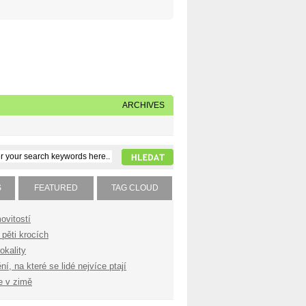
Napište nám
Subscribe to our feed
ARCHIVES
S
FEATURED
TAG CLOUD
ovitostí
pěti krocích
okality
í, na které se lidé nejvíce ptají
e v zimě