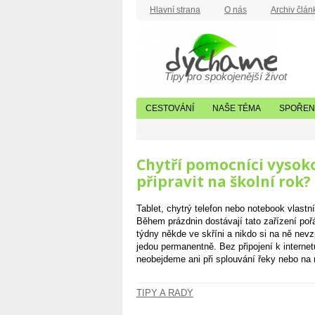
Hlavní strana
O nás
Archiv člán
Tipy pro spokojenější život
CESTOVÁNÍ
NAŠE TÉMA
SPOŘENÍ
Chytří pomocníci vysoko
připravit na školní rok?
Tablet, chytrý telefon nebo notebook vlast
Během prázdnin dostávají tato zařízení poř
týdny někde ve skříni a nikdo si na ně nev
jedou permanentně. Bez připojení k internet
neobejdeme ani při splouvání řeky nebo n
TIPY A RADY