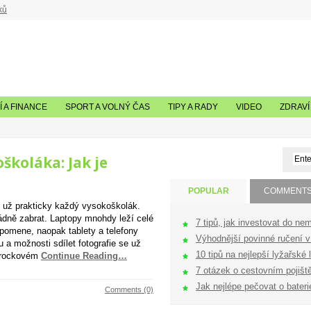
ků
 A FINANCE
SPORT A VOLNÝ ČAS
TIPY A RADY
VIDEO
ZDRAVÍ
školáka: Jak je
POPULAR
COMMENT
ní už prakticky každý vysokoškolák.
ádně zabrat. Laptopy mnohdy leží celé
7 tipů, jak investovat do nem
zpomene, naopak tablety a telefony
Výhodnější povinné ručení v 
u a možnosti sdílet fotografie se už
10 tipů na nejlepší lyžařské l
a rockovém
Continue Reading…
7 otázek o cestovním pojištěn
Jak nejlépe pečovat o bateri
Comments (0)