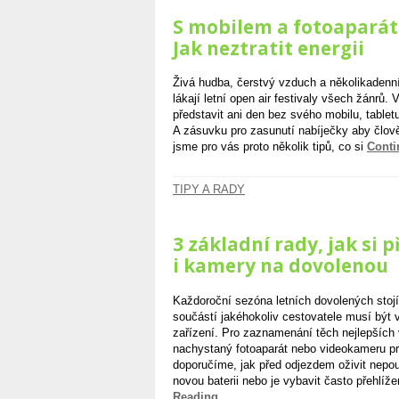
S mobilem a fotoaparáte
Jak neztratit energii
Živá hudba, čerstvý vzduch a několikadenní
lákají letní open air festivaly všech žánrů.
představit ani den bez svého mobilu, tablet
A zásuvku pro zasunutí nabíječky aby člověk
jsme pro vás proto několik tipů, co si
Cont
TIPY A RADY
3 základní rady, jak si 
i kamery na dovolenou
Každoroční sezóna letních dovolených stoj
součástí jakéhokoliv cestovatele musí být
zařízení. Pro zaznamenání těch nejlepších
nachystaný fotoaparát nebo videokameru pr
doporučíme, jak před odjezdem oživit nepou
novou baterii nebo je vybavit často přehlíž
Reading…