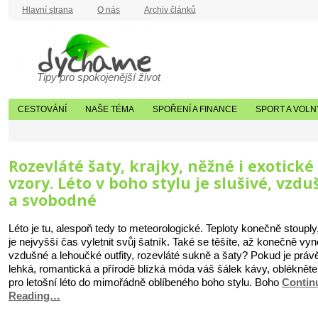
Hlavní strana
O nás
Archiv článků
Tipy pro spokojenější život
CESTOVÁNÍ
NAŠE TÉMA
SPOŘENÍ A FINANCE
SPORT A VOLN
Rozevláté šaty, krajky, něžné i exotické
vzory. Léto v boho stylu je slušivé, vzd
a svobodné
Léto je tu, alespoň tedy to meteorologické. Teploty konečně stouply,
je nejvyšší čas vyletnit svůj šatník. Také se těšíte, až konečně vy
vzdušné a lehoučké outfity, rozevláté sukně a šaty? Pokud je práv
lehká, romantická a přírodě blízká móda váš šálek kávy, oblékněte
pro letošní léto do mimořádně oblíbeného boho stylu. Boho
Contin
Reading…