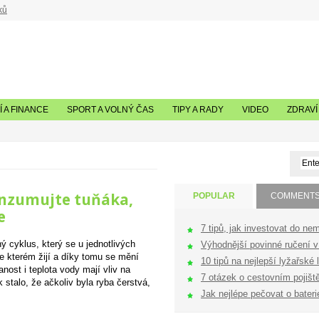
ků
 A FINANCE
SPORT A VOLNÝ ČAS
TIPY A RADY
VIDEO
ZDRAVÍ
onzumujte tuňáka,
POPULAR
COMMENT
e
7 tipů, jak investovat do nem
ný cyklus, který se u jednotlivých
Výhodnější povinné ručení v 
ve kterém žijí a díky tomu se mění
10 tipů na nejlepší lyžařské l
anost i teplota vody mají vliv na
7 otázek o cestovním pojištěn
stalo, že ačkoliv byla ryba čerstvá,
Jak nejlépe pečovat o bateri