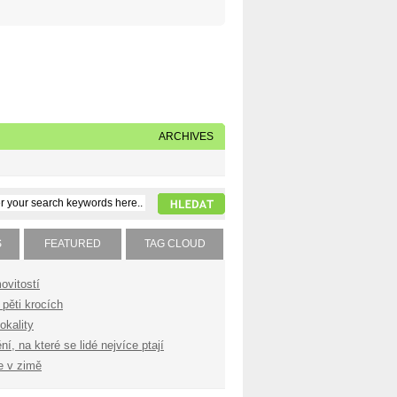
Napište nám
Subscribe to our feed
ARCHIVES
S
FEATURED
TAG CLOUD
ovitostí
pěti krocích
okality
í, na které se lidé nejvíce ptají
e v zimě