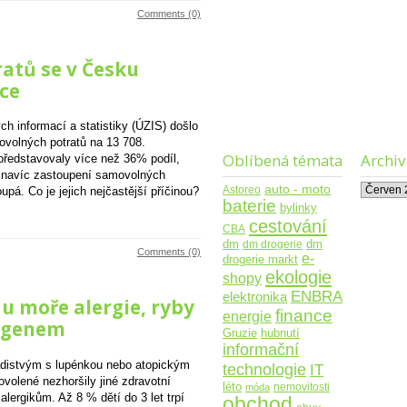
Comments (0)
atů se v Česku
tce
h informací a statistiky (ÚZIS) došlo
volných potratů na 13 708.
Oblíbená témata
Archiv
představovaly více než 36% podíl,
ik navíc zastoupení samovolných
Archiv
auto - moto
Astoreo
upá. Co je jejich nejčastější příčinou?
baterie
bylinky
cestování
CBA
dm
dm drogerie
dm
Comments (0)
e-
drogerie markt
ekologie
shopy
ENBRA
elektronika
u moře alergie, ryby
finance
energie
ergenem
Gruzie
hubnutí
informační
distvým s lupénkou nebo atopickým
technologie
IT
volené nezhoršily jiné zdravotní
léto
nemovitosti
móda
lergikům. Až 8 % dětí do 3 let trpí
obchod