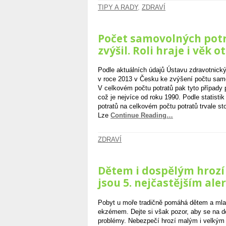
TIPY A RADY
,
ZDRAVÍ
Počet samovolných potr
zvýšil. Roli hraje i věk o
Podle aktuálních údajů Ústavu zdravotnickýc
v roce 2013 v Česku ke zvýšení počtu samo
V celkovém počtu potratů pak tyto případy 
což je nejvíce od roku 1990. Podle statist
potratů na celkovém počtu potratů trvale sto
Lze
Continue Reading…
ZDRAVÍ
Dětem i dospělým hrozí 
jsou 5. nejčastějším al
Pobyt u moře tradičně pomáhá dětem a mla
ekzémem. Dejte si však pozor, aby se na do
problémy. Nebezpečí hrozí malým i velkým a