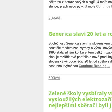
některou z potravinových alergií. U moře na
slunce, prach nebo pyly. U moře
Continue
ZDRAVÍ
Generica slaví 20 let a r
Společnost Generica slaví na slovenském trh
neustálé modernizaci výroby a vývoji novýc
1995 stala silným konkurentem velkým zab
plánuje rozšířit své portfolio o nové produkt
slovenský výrobce léčiv 20 let od svého za
postupnou výměnou
Continue Reading…
ZDRAVÍ
Zelené školy vysbíraly v
vysloužilých elektrozaří
nejlepšími sběrači byli J