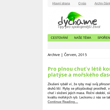
Hlavní strana
O nás
Archiv člán
Tipy pro spokojenější život
CESTOVÁNÍ
NAŠE TÉMA
SPOŘENÍ
Archive | Červen, 2015
Pro plnou chuť v létě k
platýse a mořského ďas
Zkušení rybáři ví, že ryby mají svůj přiroze
druhů liší. Ryby se přizpůsobují prostředí, 
chuť i složení jejich masa. Roční období, sl
kvalitu mořských ryb. Leckomu z nás se tak 
Continue Reading…