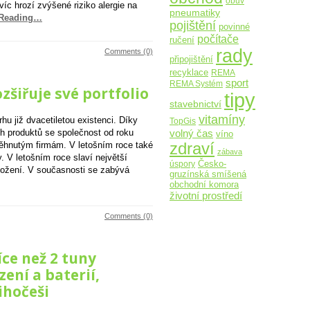
obuv
víc hrozí zvýšené riziko alergie na
pneumatiky
 Reading…
pojištění
povinné
počítače
ručení
rady
Comments (0)
připojištění
recyklace
REMA
sport
REMA Systém
ozšiřuje své portfolio
tipy
stavebnictví
vitamíny
u již dvacetiletou existenci. Díky
TopGis
volný čas
h produktů se společnost od roku
víno
zdraví
ěhnutým firmám. V letošním roce také
zábava
y. V letošním roce slaví největší
Česko-
úspory
ložení. V současnosti se zabývá
gruzínská smíšená
obchodní komora
životní prostředí
Comments (0)
íce než 2 tuny
zení a baterií,
ihočeši