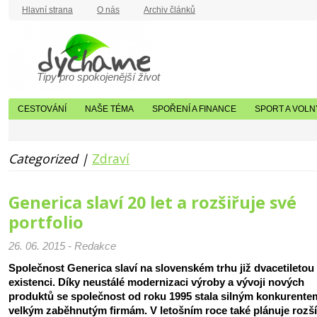
Hlavní strana
O nás
Archiv článků
Tipy pro spokojenější život
CESTOVÁNÍ
NAŠE TÉMA
SPOŘENÍ A FINANCE
SPORT A VOLN
Categorized |
Zdraví
Generica slaví 20 let a rozšiřuje své
portfolio
26. 06. 2015 - Redakce
Společnost Generica slaví na slovenském trhu již dvacetiletou
existenci. Díky neustálé modernizaci výroby a vývoji nových
produktů se společnost od roku 1995 stala silným konkurente
velkým zaběhnutým firmám. V letošním roce také plánuje rozší