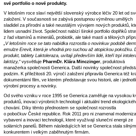
své portfolio o nové produkty.
V letošním roce slaví největší slovenský výrobce léčiv 20 let od s
založení. V současnosti se zabývá postupnou výměnou umělých
sladidel za přírodní a také neustálým vývojem nových produktů, kt
lidem usnadní život. Společnost nabízí široké portfolio doplňků str
z řad vitamínů a minerálů, probiotik, ale také mastí a tělových příp
„V letošním roce se tato nabídka rozrostla o novinku
v podobě derm
emulze Erevit, která je vhodná pro suchou až atopickou pokožku. 
produkt, tablety Laktoleraza, uvítají především lidé, kteří trpí intoler
laktózy,“
vysvětluje
PharmDr.
Klára Minczinger
, produktová
manažerka společnosti Generica. Další novinky společnost předst
podzim. K příležitosti 20. výročí založení připravila Generica též kr
dokumentární film, ve kterém představuje svou historii, ale i jednotl
výrobní procesy a novinky.
Od svého vzniku v roce 1995 se Generica zaměřuje na vysokou kv
produktů, inovaci výrobních technologií i aktuální trend ekologické
chování. Díky těmto přednostem se společnost rozrostla
o pobočkuv České republice. Rok 2011 pro ni znamenal moderniza
vybavení a inovaci technologií, které využívají sluneční energii ze
solárních panelů. Během následujících let se Generica stala silný
konkurentem i velkým zaběhnutým firmám.