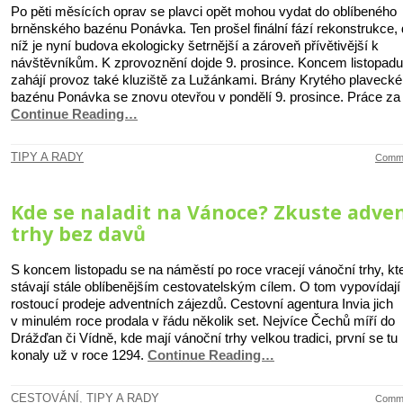
Po pěti měsících oprav se plavci opět mohou vydat do oblíbeného
brněnského bazénu Ponávka. Ten prošel finální fází rekonstrukce, 
níž je nyní budova ekologicky šetrnější a zároveň přívětivější k
návštěvníkům. K zprovoznění dojde 9. prosince. Koncem listopadu
zahájí provoz také kluziště za Lužánkami. Brány Krytého plaveck
bazénu Ponávka se znovu otevřou v pondělí 9. prosince. Práce za
Continue Reading…
TIPY A RADY
Comme
Kde se naladit na Vánoce? Zkuste adve
trhy bez davů
S koncem listopadu se na náměstí po roce vracejí vánoční trhy, kt
stávají stále oblíbenějším cestovatelským cílem. O tom vypovídají 
rostoucí prodeje adventních zájezdů. Cestovní agentura Invia jich
v minulém roce prodala v řádu několik set. Nejvíce Čechů míří do
Drážďan či Vídně, kde mají vánoční trhy velkou tradici, první se tu
konaly už v roce 1294.
Continue Reading…
CESTOVÁNÍ
,
TIPY A RADY
Comme