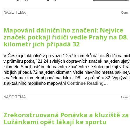
NAŠE TÉMA
Comme
Mapování dálničního značení: Nejvíce
značek potkají řidiči vedle Prahy na D8.
kilometr jich připadá 32
V Česku je aktuálně v provozu 1 257 kilometrů dálnic. Řidiči na nic
v průměru potkají 21,24 svislých dopravních značek na jeden ujetý
kilometr. S nejhustším dopravním značením se šoféři potkají v Pra
niž jich připadá 72 na jeden kilometr. Vedle hlavního města pak nej
značek na kilometr připadá na dálnici D8 – v průměru 32. Vyplývá 
z aktuálního mobilního mapování
Continue Reading…
NAŠE TÉMA
Comme
Zrekonstruovaná Ponávka a kluziště za
Lužánkami opět lákají ke sportu