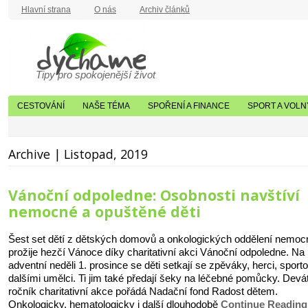
Hlavní strana
O nás
Archiv článků
Tipy pro spokojenější život
CESTOVÁNÍ
NAŠE TÉMA
SPOŘENÍ A FINANCE
SPORT A VOLN
Archive | Listopad, 2019
Vánoční odpoledne: Osobnosti navštíví
nemocné a opuštěné děti
Šest set dětí z dětských domovů a onkologických oddělení nemoc
prožije hezčí Vánoce díky charitativní akci Vánoční odpoledne. Na 
adventní neděli 1. prosince se děti setkají se zpěváky, herci, sporto
dalšími umělci. Ti jim také předají šeky na léčebné pomůcky. Devá
ročník charitativní akce pořádá Nadační fond Radost dětem.
Onkologicky, hematologicky i další dlouhodobě
Continue Readin