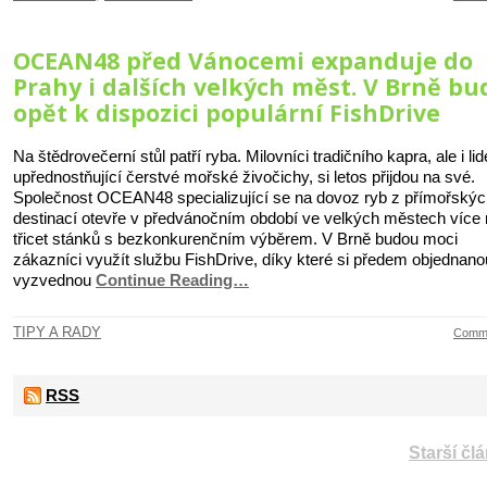
OCEAN48 před Vánocemi expanduje do
Prahy i dalších velkých měst. V Brně bu
opět k dispozici populární FishDrive
Na štědrovečerní stůl patří ryba. Milovníci tradičního kapra, ale i lid
upřednostňující čerstvé mořské živočichy, si letos přijdou na své.
Společnost OCEAN48 specializující se na dovoz ryb z přímořskýc
destinací otevře v předvánočním období ve velkých městech více
třicet stánků s bezkonkurenčním výběrem. V Brně budou moci
zákazníci využít službu FishDrive, díky které si předem objednano
vyzvednou
Continue Reading…
TIPY A RADY
Comme
RSS
Starší čl