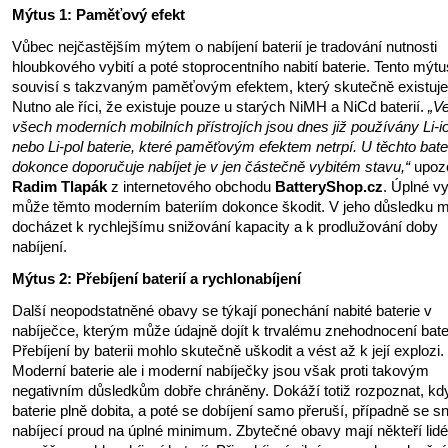
Mýtus 1: Paměťový efekt
Vůbec nejčastějším mýtem o nabíjení baterií je tradování nutnosti
hloubkového vybití a poté stoprocentního nabití baterie. Tento mýtu
souvisí s takzvaným paměťovým efektem, který skutečně existuje
Nutno ale říci, že existuje pouze u starých NiMH a NiCd baterií.
„V
všech moderních mobilních přístrojích jsou dnes již používány Li-i
nebo Li-pol baterie, které paměťovým efektem netrpí. U těchto bater
dokonce doporučuje nabíjet je v jen částečně vybitém stavu,“
upozo
Radim Tlapák
z internetového obchodu
BatteryShop.cz
. Úplné vy
může těmto moderním bateriím dokonce škodit. V jeho důsledku 
docházet k rychlejšímu snižování kapacity a k prodlužování doby
nabíjení.
Mýtus 2: Přebíjení baterií a rychlonabíjení
Další neopodstatněné obavy se týkají ponechání nabité baterie v
nabíječce, kterým může údajně dojít k trvalému znehodnocení bate
Přebíjení by baterii mohlo skutečně uškodit a vést až k její explozi.
Moderní baterie ale i moderní nabíječky jsou však proti takovým
negativním důsledkům dobře chráněny. Dokáží totiž rozpoznat, kdy
baterie plně dobita, a poté se dobíjení samo přeruší, případně se sn
nabíjecí proud na úplné minimum. Zbytečné obavy mají někteří lidé