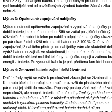
rovněž z rychlonabíjení baterií. Při nabíjení silným proudem dnešn
rychlonabíječkami od osvědčených výrobců bateriím žádná rizika
nehrozí.
Mýtus 3: Opakované zapojování nabíječky
Mýtus o nutnosti opětovného zapojování a vypojování nabíječky pr
dobití baterie je skutečnou perlou. Šířit se začal po zjištění některý
uživatelů, že mobilní telefon po nabití a odpojení z nabíječky ukazov
po pár okamžicích nižší míru nabití baterie než 100 %. Opětovné
zapojování již nabitého přístroje do nabíječky vám ale skutečně del
výdrž baterie nezajistí. Ve skutečnosti je tento efekt způsoben tím, 
dobití baterie některé mobilní telefony nabíječku odpojí a začnou br
energii z baterie. Po vysunutí kabelu je pak přečtena korektní hodn
Mýtus 4: Zmrazení baterie zajistí delší životnost
Další z řady mýtů se váže k prodloužení zkracující se životnosti ba
K tomuto účelu doporučuje akumulátor uzavřít do plastového obalu
pár minut jej strčit do mrazáku. Popsaný postup však nejenže živo
neprodlouží, ale naopak baterii spíše uškodí.
„ Teploty pod bodem
bateriím rozhodně nesvědčí. V důsledku působení nízkých teplot u
dochází k rychlému poklesu kapacity. Jedná se naštěstí pouze o
dočasný efekt. K trvalému poškození baterie dochází až po