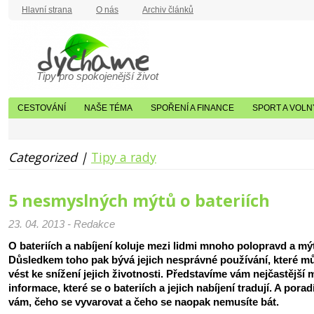
Hlavní strana
O nás
Archiv článků
Tipy pro spokojenější život
CESTOVÁNÍ
NAŠE TÉMA
SPOŘENÍ A FINANCE
SPORT A VOLN
Categorized |
Tipy a rady
5 nesmyslných mýtů o bateriích
23. 04. 2013 - Redakce
O bateriích a nabíjení koluje mezi lidmi mnoho polopravd a mý
Důsledkem toho pak bývá jejich nesprávné používání, které m
vést ke snížení jejich životnosti. Představíme vám nejčastější 
informace, které se o bateriích a jejich nabíjení tradují. A pora
vám, čeho se vyvarovat a čeho se naopak nemusíte bát.