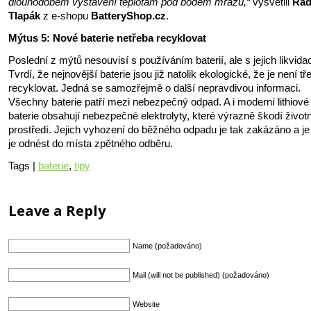
dlouhodobém vystavení teplotám pod bodem mrazu,“
vysvětlil
Rad
Tlapák
z e-shopu
BatteryShop.cz
.
Mýtus 5: Nové baterie netřeba recyklovat
Poslední z mýtů nesouvisí s používáním baterií, ale s jejich likvidac
Tvrdí, že nejnovější baterie jsou již natolik ekologické, že je není tř
recyklovat. Jedná se samozřejmě o další nepravdivou informaci.
Všechny baterie patří mezi nebezpečný odpad. A i moderní lithiové
baterie obsahují nebezpečné elektrolyty, které výrazně škodí živo
prostředí. Jejich vyhození do běžného odpadu je tak zakázáno a je
je odnést do místa zpětného odběru.
Tags |
baterie
,
tipy
Leave a Reply
Name (požadováno)
Mail (will not be published) (požadováno)
Website