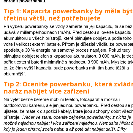
chránit powerbanku.
Tip 1: Kapacita powerbanky by měla být
třetinu větší, než potřebujete
Při výběru powerbanky se vždy zaměřte na její kapacitu, ta se bě
udává v miliampérhodinách (mAh). Před cestou si ověřte kapacitu
akumulátoru u všech přístrojů, které plánujete dobíjet, a podle toho
volte i velikost externí baterie. Přitom je důležité vědět, že powerb
spotřebuje 30 % energie na samotný proces napájení. Pokud tedy
plánujete dobíjet telefon s kapacitou akumulátoru 3 000 mAh, je tře
pořídit externí baterii minimálně s hodnotou 3 900 mAh. Myslete ta
to, že čím vyšší kapacitu bude powerbanka mít, tím bude těžší a
objemnější.
Tip 2: Oceníte powerbanku, která zvlád
naráz nabíjet více zařízení
Na výlet běžně bereme mobilní telefon, fotoaparát a možná i
outdoorovou kameru, ale jen jedinou powerbanku. Před cestou se p
ujistěte, že máte k dispozici kabely, které jsou schopny dobít všec
přístroje.
„Večer ve stanu oceníte zejména powerbanky, z nichž je
možné najednou nabíjet i více zařízení najednou. Nemusíte hlídat 
kdy je jeden přístroj zcela nabit, a až poté dát nabíjet další. Díky