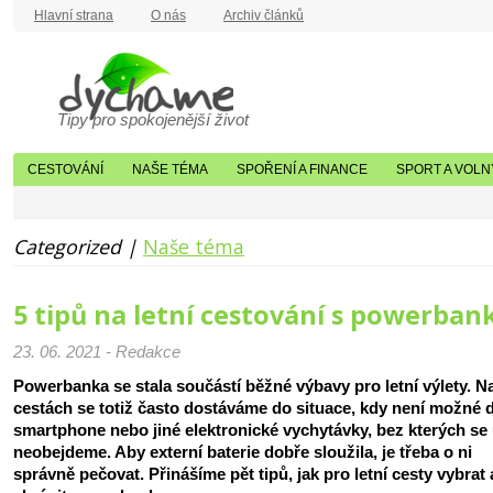
Hlavní strana
O nás
Archiv článků
Tipy pro spokojenější život
CESTOVÁNÍ
NAŠE TÉMA
SPOŘENÍ A FINANCE
SPORT A VOLN
Categorized |
Naše téma
5 tipů na letní cestování s powerban
23. 06. 2021 - Redakce
Powerbanka se stala součástí běžné výbavy pro letní výlety. N
cestách se totiž často dostáváme do situace, kdy není možné 
smartphone nebo jiné elektronické vychytávky, bez kterých se
neobejdeme. Aby externí baterie dobře sloužila, je třeba o ni
správně pečovat. Přinášíme pět tipů, jak pro letní cesty vybrat 