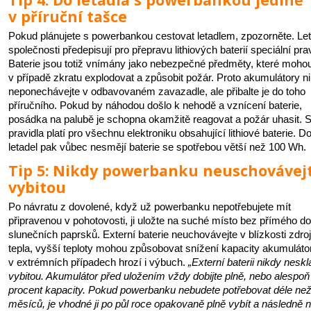
v příruční tašce
Pokud plánujete s powerbankou cestovat letadlem, zpozorněte. Le
společnosti předepisují pro přepravu lithiových baterií speciální prav
Baterie jsou totiž vnímány jako nebezpečné předměty, které moho
v případě zkratu explodovat a způsobit požár. Proto akumulátory n
neponechávejte v odbavovaném zavazadle, ale přibalte je do toho
příručního. Pokud by náhodou došlo k nehodě a vznícení baterie,
posádka na palubě je schopna okamžitě reagovat a požár uhasit. S
pravidla platí pro všechnu elektroniku obsahující lithiové baterie. D
letadel pak vůbec nesmějí baterie se spotřebou větší než 100 Wh.
Tip 5: Nikdy powerbanku neuschovávej
vybitou
Po návratu z dovolené, když už powerbanku nepotřebujete mít
připravenou v pohotovosti, ji uložte na suché místo bez přímého d
slunečních paprsků. Externí baterie neuchovávejte v blízkosti zdro
tepla, vyšší teploty mohou způsobovat snížení kapacity akumuláto
v extrémních případech hrozí i výbuch.
„Externí baterii nikdy neskl
vybitou. Akumulátor před uložením vždy dobijte plně, nebo alespoň
procent kapacity. Pokud powerbanku nebudete potřebovat déle než
měsíců, je vhodné ji po půl roce opakovaně plně vybít a následně n