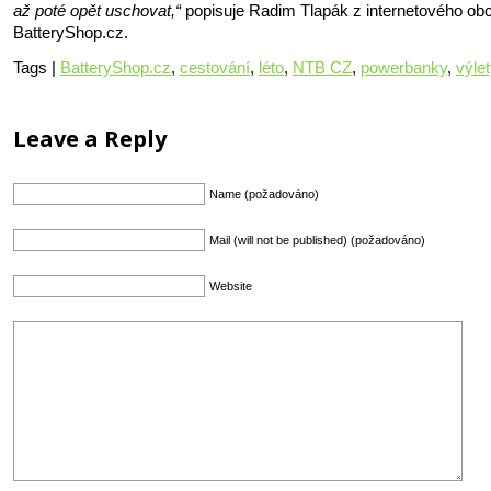
až poté opět uschovat,“
popisuje Radim Tlapák z internetového ob
BatteryShop.cz.
Tags |
BatteryShop.cz
,
cestování
,
léto
,
NTB CZ
,
powerbanky
,
výle
Leave a Reply
Name (požadováno)
Mail (will not be published) (požadováno)
Website