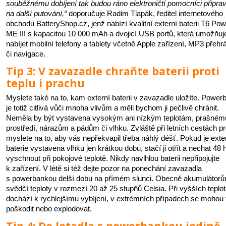
souběžnému dobíjení tak budou ráno elektroničtí pomocníci připrav
na další putování,“
doporučuje Radim Tlapák, ředitel internetového
obchodu BatteryShop.cz, jenž nabízí kvalitní externí baterii T6 Pow
ME III s kapacitou 10 000 mAh a dvojicí USB portů, která umožňuj
nabíjet mobilní telefony a tablety včetně Apple zařízení, MP3 přeh
či navigace.
Tip 3: V zavazadle chraňte baterii proti
teplu i prachu
Myslete také na to, kam externí baterii v zavazadle uložíte. Power
je totiž citlivá vůči mnoha vlivům a měli bychom ji pečlivě chránit.
Neměla by být vystavena vysokým ani nízkým teplotám, prašném
prostředí, nárazům a pádům či vlhku. Zvláště při letních cestách pr
myslete na to, aby vás nepřekvapil třeba náhlý déšť. Pokud je exte
baterie vystavena vlhku jen krátkou dobu, stačí ji otřít a nechat 48 
vyschnout při pokojové teplotě. Nikdy navlhlou baterii nepřipojujte
k zařízení. V létě si též dejte pozor na ponechání zavazadla
s powerbankou delší dobu na přímém slunci. Obecně akumulátor
svědčí teploty v rozmezí 20 až 25 stupňů Celsia. Při vyšších teplo
dochází k rychlejšímu vybíjení, v extrémních případech se mohou 
poškodit nebo explodovat.
Tip 4: Do letadla s powerbankou jedině