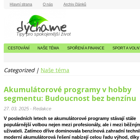
Hlavní strana
O nás
Archiv článků
Tipy pro spokojenější život
CESTOVÁNÍ
NAŠE TÉMA
SPOŘENÍ A FINANCE
SPORT A VOLN
Categorized |
Naše téma
Akumulátorové programy v hobby
segmentu: Budoucnost bez benzínu
27. 03. 2025 - Redakce
V posledních letech se akumulátorové programy stávají stále
populárnější volbou nejen mezi profesionály, ale i mezi běžný
uživateli. Zatímco dříve dominovala benzínová zahradní techni
moderní akumulátorová řešení nabízejí celou řadu výhod, díky