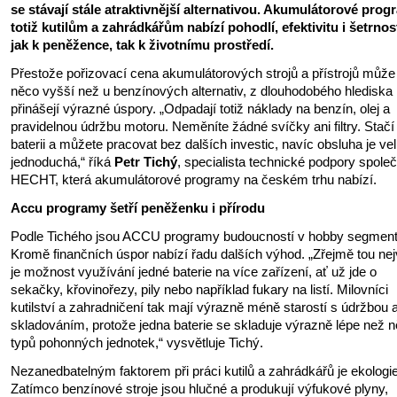
se stávají stále atraktivnější alternativou. Akumulátorové pro
totiž kutilům a zahrádkářům nabízí pohodlí, efektivitu i šetrnost
jak k peněžence, tak k životnímu prostředí.
Přestože pořizovací cena akumulátorových strojů a přístrojů může
něco vyšší než u benzínových alternativ, z dlouhodobého hlediska
přinášejí výrazné úspory. „Odpadají totiž náklady na benzín, olej a
pravidelnou údržbu motoru. Neměníte žádné svíčky ani filtry. Stačí
baterii a můžete pracovat bez dalších investic, navíc obsluha je ve
jednoduchá,“ říká
Petr Tichý
, specialista technické podpory společ
HECHT, která akumulátorové programy na českém trhu nabízí.
Accu programy šetří peněženku i přírodu
Podle Tichého jsou ACCU programy budoucností v hobby segment
Kromě finančních úspor nabízí řadu dalších výhod. „Zřejmě tou nej
je možnost využívání jedné baterie na více zařízení, ať už jde o
sekačky, křovinořezy, pily nebo například fukary na listí. Milovníci
kutilství a zahradničení tak mají výrazně méně starostí s údržbou 
skladováním, protože jedna baterie se skladuje výrazně lépe než n
typů pohonných jednotek,“ vysvětluje Tichý.
Nezanedbatelným faktorem při práci kutilů a zahrádkářů je ekologie
Zatímco benzínové stroje jsou hlučné a produkují výfukové plyny,