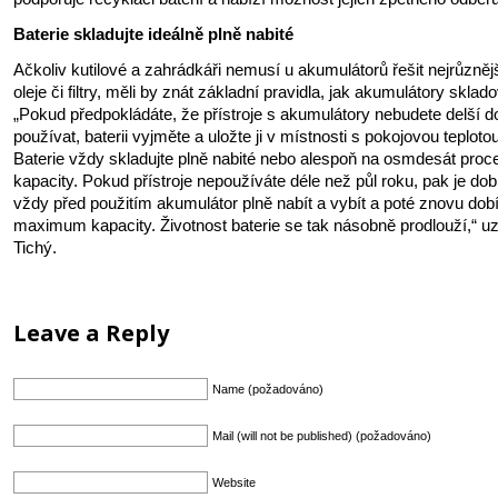
Baterie skladujte ideálně plně nabité
Ačkoliv kutilové a zahrádkáři nemusí u akumulátorů řešit nejrůzněj
oleje či filtry, měli by znát základní pravidla, jak akumulátory sklado
„Pokud předpokládáte, že přístroje s akumulátory nebudete delší d
používat, baterii vyjměte a uložte ji v místnosti s pokojovou teplotou
Baterie vždy skladujte plně nabité nebo alespoň na osmdesát procen
kapacity. Pokud přístroje nepoužíváte déle než půl roku, pak je dob
vždy před použitím akumulátor plně nabít a vybít a poté znovu dobí
maximum kapacity. Životnost baterie se tak násobně prodlouží,“ u
Tichý.
Leave a Reply
Name (požadováno)
Mail (will not be published) (požadováno)
Website