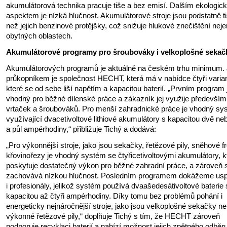
akumulátorová technika pracuje tiše a bez emisí. Dalším ekologi
aspektem je nízká hlučnost. Akumulátorové stroje jsou podstatně ti
než jejich benzinové protějšky, což snižuje hlukové znečištění neje
obytných oblastech.
Akumulátorové programy pro šroubováky i velkoplošné sekač
Akumulátorových programů je aktuálně na českém trhu minimum. 
průkopníkem je společnost HECHT, která má v nabídce čtyři varian
které se od sebe liší napětím a kapacitou baterií. „Prvním program 
vhodný pro běžné dílenské práce a zákazník jej využije především
vrtaček a šroubováků. Pro menší zahradnické práce je vhodný sy
využívající dvacetivoltové lithiové akumulátory s kapacitou dvě ne
a půl ampérhodiny,“ přibližuje Tichý a dodává:
„Pro výkonnější stroje, jako jsou sekačky, řetězové pily, sněhové f
křovinořezy je vhodný systém se čtyřicetivoltovými akumulátory, k
poskytuje dostatečný výkon pro běžné zahradní práce, a zároveň s
zachovává nízkou hlučnost. Posledním programem dokážeme uspo
i profesionály, jelikož systém používá dvaašedesátivoltové baterie 
kapacitou až čtyři ampérhodiny. Díky tomu bez problémů pohání i
energeticky nejnáročnější stroje, jako jsou velkoplošné sekačky n
výkonné řetězové pily,“ doplňuje Tichý s tím, že HECHT zároveň
podporuje recyklaci baterií a nabízí možnost jejich zpětného odběr