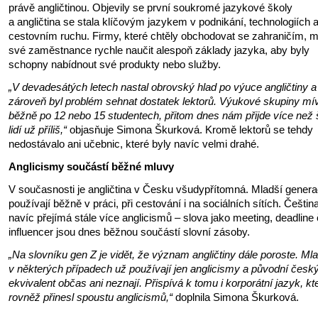
právě angličtinou. Objevily se první soukromé jazykové školy
a angličtina se stala klíčovým jazykem v podnikání, technologiích 
cestovním ruchu. Firmy, které chtěly obchodovat se zahraničím, 
své zaměstnance rychle naučit alespoň základy jazyka, aby byly
schopny nabídnout své produkty nebo služby.
„V devadesátých letech nastal obrovský hlad po výuce angličtiny a
zároveň byl problém sehnat dostatek lektorů. Výukové skupiny mí
běžně po 12 nebo 15 studentech, přitom dnes nám přijde více než 
lidí už příliš,“
objasňuje Simona Škurková. Kromě lektorů se tehdy
nedostávalo ani učebnic, které byly navíc velmi drahé.
Anglicismy součástí běžné mluvy
V současnosti je angličtina v Česku všudypřítomná. Mladší generac
používají běžně v práci, při cestování i na sociálních sítích. Češtin
navíc přejímá stále více anglicismů – slova jako meeting, deadline 
influencer jsou dnes běžnou součástí slovní zásoby.
„Na slovníku gen Z je vidět, že význam angličtiny dále poroste. Mlad
v některých případech už používají jen anglicismy a původní česk
ekvivalent občas ani neznají. Přispívá k tomu i korporátní jazyk, kt
rovněž přinesl spoustu anglicismů,“
doplnila Simona Škurková.