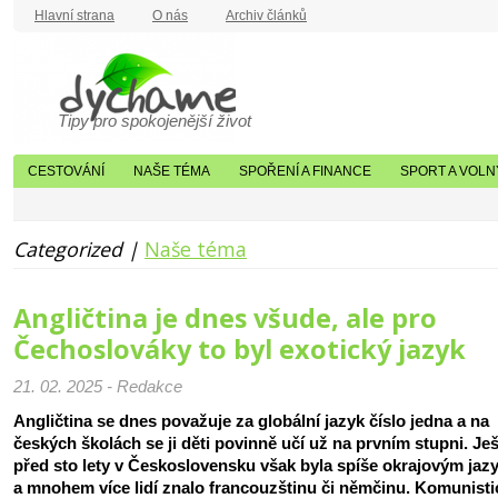
Hlavní strana
O nás
Archiv článků
Tipy pro spokojenější život
CESTOVÁNÍ
NAŠE TÉMA
SPOŘENÍ A FINANCE
SPORT A VOLN
Categorized |
Naše téma
Angličtina je dnes všude, ale pro
Čechoslováky to byl exotický jazyk
21. 02. 2025 - Redakce
Angličtina se dnes považuje za globální jazyk číslo jedna a na
českých školách se ji děti povinně učí už na prvním stupni. Je
před sto lety v Československu však byla spíše okrajovým ja
a mnohem více lidí znalo francouzštinu či němčinu. Komunisti