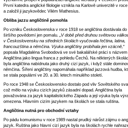
První katedra anglické filologie vznikla na Karlově univerzitě v roc
a založil ji jazykovědec Vilém Mathesius.
Obliba jazzu angličtině pomohla
Po vzniku Československa v roce 1918 se angličtina dostávala do
širšího povědomí jen pomalu.
„V době před druhou světovou válko
v Československu na středních školách vyučovala řečtina, latina,
francouzština a němčina. Výuka angličtiny probíhala jen vzácně,“
popsala Magdaléna Svobodová ve své bakalářské práci s názvem
Angličtina jako lingua franca z pohledu Čechů. Na některých školá
byla angličtina nabídnuta jako druhý cizí jazyk, i když stále domino
němčina. Šíření angličtiny napomáhala například jazzová hudba, kt
se stala populární ve 20. a 30. letech minulého století.
Po roce 1948 se Československo dostalo pod vliv Sovětského sva
což mělo na výuku cizích jazyků zásadní dopad. Angličtina byla
považována za jazyk kapitalistického Západu a její výuka byla výr
omezena. Hlavním cizím jazykem na školách se stala ruština.
Angličtina nutná pro obchodní vztahy
Po pádu komunismu v roce 1989 nastal prudký nárůst zájmu o ang
jazyk. Ruština jako hlavní cizí jazyk byla na školách rychle nahra