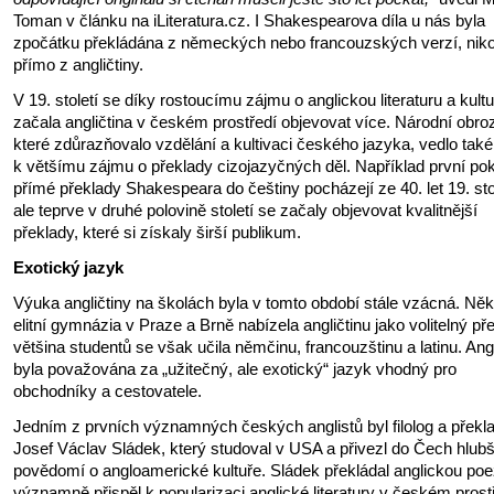
Toman v článku na iLiteratura.cz. I Shakespearova díla u nás byla
zpočátku překládána z německých nebo francouzských verzí, niko
přímo z angličtiny.
V 19. století se díky rostoucímu zájmu o anglickou literaturu a kult
začala angličtina v českém prostředí objevovat více. Národní obro
které zdůrazňovalo vzdělání a kultivaci českého jazyka, vedlo také
k většímu zájmu o překlady cizojazyčných děl. Například první po
přímé překlady Shakespeara do češtiny pocházejí ze 40. let 19. stol
ale teprve v druhé polovině století se začaly objevovat kvalitnější
překlady, které si získaly širší publikum.
Exotický jazyk
Výuka angličtiny na školách byla v tomto období stále vzácná. Něk
elitní gymnázia v Praze a Brně nabízela angličtinu jako volitelný př
většina studentů se však učila němčinu, francouzštinu a latinu. Angl
byla považována za „užitečný, ale exotický“ jazyk vhodný pro
obchodníky a cestovatele.
Jedním z prvních významných českých anglistů byl filolog a překla
Josef Václav Sládek, který studoval v USA a přivezl do Čech hlubš
povědomí o angloamerické kultuře. Sládek překládal anglickou poez
významně přispěl k popularizaci anglické literatury v českém prost