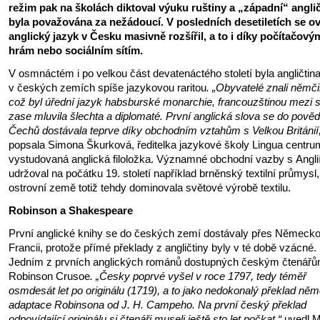
režim pak na školách diktoval výuku ruštiny a „západní“ anglič
byla považována za nežádoucí. V posledních desetiletích se 
anglický jazyk v Česku masivně rozšířil, a to i díky počítačový
hrám nebo sociálním sítím.
V osmnáctém i po velkou část devatenáctého století byla angličtin
v českých zemích spíše jazykovou raritou
. „Obyvatelé znali němči
což byl úřední jazyk habsburské monarchie, francouzštinou mezi 
zase mluvila šlechta a diplomaté. První anglická slova se do pově
Čechů dostávala teprve díky obchodním vztahům s Velkou Británií
popsala Simona Škurková, ředitelka jazykové školy Lingua centru
vystudovaná anglická filoložka. Významné obchodní vazby s Angli
udržoval na počátku 19. století například brněnský textilní průmysl,
ostrovní země totiž tehdy dominovala světové výrobě textilu.
Robinson a Shakespeare
První anglické knihy se do českých zemí dostávaly přes Německo
Francii, protože přímé překlady z angličtiny byly v té době vzácné.
Jedním z prvních anglických románů dostupných českým čtenářů
Robinson Crusoe
. „Česky poprvé vyšel v roce 1797, tedy téměř
osmdesát let po originálu (1719), a to jako nedokonalý překlad ně
adaptace Robinsona od J. H. Campeho. Na první český překlad
odpovídající originálu si čtenáři museli ještě sto let počkat,“
uvedl 