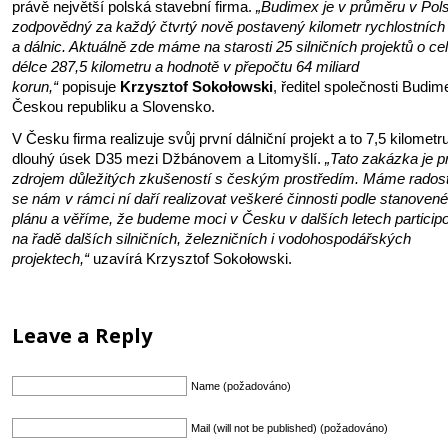
právě největší polská stavební firma.
„Budimex je v průměru v Pol
zodpovědný za každý čtvrtý nově postavený kilometr rychlostních 
a dálnic. Aktuálně zde máme na starosti 25 silničních projektů o ce
délce 287,5 kilometru a hodnotě v přepočtu 64 miliard
korun,“
popisuje
Krzysztof Sokołowski
, ředitel společnosti Budim
Českou republiku a Slovensko.
V Česku firma realizuje svůj první dálniční projekt a to 7,5 kilometr
dlouhý úsek D35 mezi Džbánovem a Litomyšlí.
„Tato zakázka je p
zdrojem důležitých zkušeností s českým prostředím. Máme radost
se nám v rámci ní daří realizovat veškeré činnosti podle stanoven
plánu a věříme, že budeme moci v Česku v dalších letech particip
na řadě dalších silničních, železničních i vodohospodářských
projektech,“
uzavírá Krzysztof Sokołowski.
Leave a Reply
Name (požadováno)
Mail (will not be published) (požadováno)