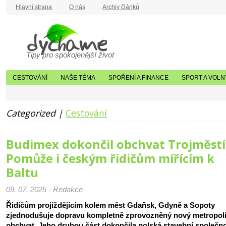
Hlavní strana
O nás
Archiv článků
Tipy pro spokojenější život
CESTOVÁNÍ
NAŠE TÉMA
SPOŘENÍ A FINANCE
SPORT A VOLN
Categorized |
Cestování
Budimex dokončil obchvat Trojměstí
Pomůže i českým řidičům mířícím k
Baltu
09. 07. 2025 - Redakce
Řidičům projíždějícím kolem měst Gdaňsk, Gdyně a Sopoty
zjednodušuje dopravu kompletně zprovozněný nový metropoli
obchvat. Jeho druhou část dokončila polská stavební společn