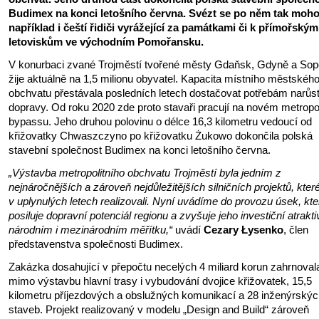
Budimex na konci letošního června. Svézt se po něm tak moh
například i čeští řidiči vyrážející za památkami či k přímořským
letoviskům ve východním Pomořansku.
V konurbaci zvané Trojměstí tvořené městy Gdaňsk, Gdyně a Sop
žije aktuálně na 1,5 milionu obyvatel. Kapacita místního městskéh
obchvatu přestávala posledních letech dostačovat potřebám narůst
dopravy. Od roku 2020 zde proto stavaři pracují na novém metropo
bypassu. Jeho druhou polovinu o délce 16,3 kilometru vedoucí od
křižovatky Chwaszczyno po křižovatku Żukowo dokončila polská
stavební společnost Budimex na konci letošního června.
„Výstavba metropolitního obchvatu Trojměstí byla jedním z
nejnáročnějších a zároveň nejdůležitějších silničních projektů, kter
v uplynulých letech realizovali. Nyní uvádíme do provozu úsek, kte
posiluje dopravní potenciál regionu a zvyšuje jeho investiční atraktiv
národním i mezinárodním měřítku,“
uvádí
Cezary Łysenko
, člen
představenstva společnosti Budimex.
Zakázka dosahující v přepočtu necelých 4 miliard korun zahrnoval
mimo výstavbu hlavní trasy i vybudování dvojice křižovatek, 15,5
kilometru příjezdových a obslužných komunikací a 28 inženýrský
staveb. Projekt realizovaný v modelu „Design and Build“ zároveň