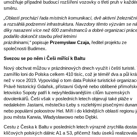
umožňuje případné budoucí rozšíření vozovky o třetí pruh v každ
směru.
„Oblastí prochází řada místních komunikací, dvě aktivní železniční
a rozsáhlá podzemní infrastruktura. Navzdory těmto výzvám se n
díky nasazení více než 600 zaměstnanců a dobré organizaci prác
podařilo dokončit stavbu před letními
prázdninami,“
popisuje
Przemysław Czaja,
ředitel projektu ze
společnosti Budimex.
Svezou se po něm i Češi mířící k Baltu
Nový obchvat můžou v prázdninových dnech využít i čeští turisté.
zamířilo loni do Polska celkem 410 tisíc, což je téměř dva a půl krá
než v roce 2019. Vypovídají o tom data Polské turistické organizac
Právě historický Gdaňsk, přístavní Gdyně nebo oblíbené přímořsk
letovisko Sopoty patří k nejvyhledávanějším cílům tuzemských
dovolenkářů. Češi však v posledních letech objevují také pláže v
nedalekém Jastarni, městečko Łeby s rozlehlými písečnými duna
nebo populární poloostrov Hel. Míří i do klidnějších oblastí regionu 
jsou města Karwia, Władysławowo nebo Dębki.
Cestu z Česka k Baltu v posledních letech výrazně zrychlila dosta
klíčových polských dálnic A1 a S3, přičemž řadu úseků realizovala