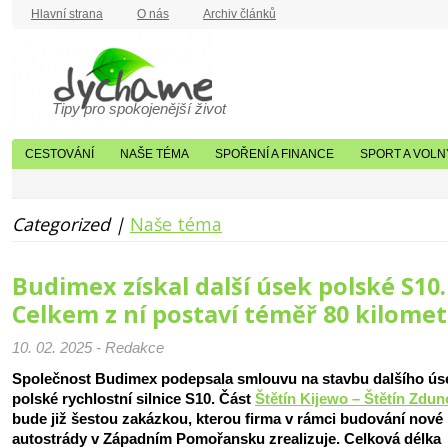
Hlavní strana
O nás
Archiv článků
Tipy pro spokojenější život
CESTOVÁNÍ
NAŠE TÉMA
SPOŘENÍ A FINANCE
SPORT A VOLN
Categorized |
Naše téma
Budimex získal další úsek polské S10.
Celkem z ní postaví téměř 80 kilome
10. 02. 2025 - Redakce
Společnost Budimex podepsala smlouvu na stavbu dalšího ús
polské rychlostní silnice S10. Část
Štětín Kijewo – Štětín Zdu
bude již šestou zakázkou, kterou firma v rámci budování nové
autostrády v Západním Pomořansku zrealizuje. Celková délka