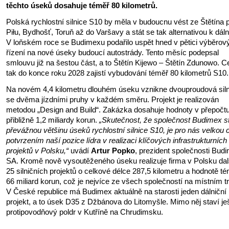
těchto úseků dosahuje téměř 80 kilometrů.
Polská rychlostní silnice S10 by měla v budoucnu vést ze Štětína 
Piłu, Bydhošť, Toruň až do Varšavy a stát se tak alternativou k dáln
V loňském roce se Budimexu podařilo uspět hned v pětici výběrov
řízení na nové úseky budoucí autostrády. Tento měsíc podepsal
smlouvu již na šestou část, a to Štětín Kijewo – Štětín Zdunowo. C
tak do konce roku 2028 zajistí vybudování téměř 80 kilometrů S10.
Na novém 4,4 kilometru dlouhém úseku vznikne dvouproudová siln
se dvěma jízdními pruhy v každém směru. Projekt je realizován
metodou „Design and Build“. Zakázka dosahuje hodnoty v přepočt
přibližně 1,2 miliardy korun.
„Skutečnost, že společnost Budimex s
převážnou většinu úseků rychlostní silnice S10, je pro nás velkou c
potvrzením naší pozice lídra v realizaci klíčových infrastrukturních
projektů v Polsku,“
uvádí
Artur Popko
, prezident společnosti Bud
SA. Kromě nově vysoutěženého úseku realizuje firma v Polsku dal
25 silničních projektů o celkové délce 287,5 kilometru a hodnotě t
66 miliard korun, což je nejvíce ze všech společností na místním t
V České republice má Budimex aktuálně na starosti jeden dálniční
projekt, a to úsek D35 z Džbánova do Litomyšle. Mimo něj staví je
protipovodňový poldr v Kutříně na Chrudimsku.