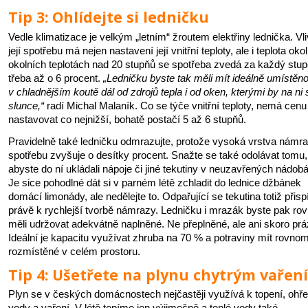
Tip 3: Ohlídejte si ledničku
Vedle klimatizace je velkým „letním“ žroutem elektřiny lednička. Vl
její spotřebu má nejen nastavení její vnitřní teploty, ale i teplota okolí
okolních teplotách nad 20 stupňů se spotřeba zvedá za každý stu
třeba až o 6 procent.
„Ledničku byste tak měli mít ideálně umístěn
v chladnějším koutě dál od zdrojů tepla i od oken, kterými by na ni s
slunce,“
radí Michal Malaník. Co se týče vnitřní teploty, nemá cenu 
nastavovat co nejnižší, bohatě postačí 5 až 6 stupňů.
Pravidelně také ledničku odmrazujte, protože vysoká vrstva námraz
spotřebu zvyšuje o desítky procent. Snažte se také odolávat tomu,
abyste do ní ukládali nápoje či jiné tekutiny v neuzavřených nádob
Je sice pohodlné dát si v parném létě zchladit do lednice džbánek
domácí limonády, ale nedělejte to. Odpařující se tekutina totiž přisp
právě k rychlejší tvorbě námrazy. Ledničku i mrazák byste pak ro
měli udržovat adekvátně naplněné. Ne přeplněné, ale ani skoro pr
Ideální je kapacitu využívat zhruba na 70 % a potraviny mít rovno
rozmístěné v celém prostoru.
Tip 4: Ušetřete na plynu chytrým vařen
Plyn se v českých domácnostech nejčastěji využívá k topení, ohř
vody a vaření. V létě topíme jen výjimečně a teplé vody také