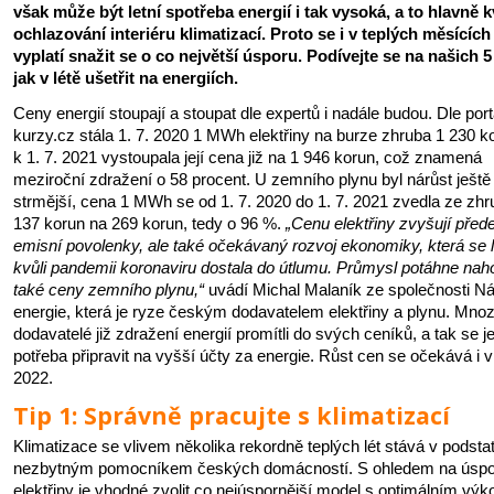
však může být letní spotřeba energií i tak vysoká, a to hlavně k
ochlazování interiéru klimatizací. Proto se i v teplých měsících
vyplatí snažit se o co největší úsporu. Podívejte se na našich 5 
jak v létě ušetřit na energiích.
Ceny energií stoupají a stoupat dle expertů i nadále budou. Dle port
kurzy.cz stála 1. 7. 2020 1 MWh elektřiny na burze zhruba 1 230 k
k 1. 7. 2021 vystoupala její cena již na 1 946 korun, což znamená
meziroční zdražení o 58 procent. U zemního plynu byl nárůst ještě
strmější, cena 1 MWh se od 1. 7. 2020 do 1. 7. 2021 zvedla ze zhr
137 korun na 269 korun, tedy o 96 %.
„Cenu elektřiny zvyšují pře
emisní povolenky, ale také očekávaný rozvoj ekonomiky, která se l
kvůli pandemii koronaviru dostala do útlumu. Průmysl potáhne nah
také ceny zemního plynu,“
uvádí Michal Malaník ze společnosti Ná
energie, která je ryze českým dodavatelem elektřiny a plynu. Mnoz
dodavatelé již zdražení energií promítli do svých ceníků, a tak se j
potřeba připravit na vyšší účty za energie. Růst cen se očekává i v
2022.
Tip 1: Správně pracujte s klimatizací
Klimatizace se vlivem několika rekordně teplých lét stává v podsta
nezbytným pomocníkem českých domácností. S ohledem na úspo
elektřiny je vhodné zvolit co nejúspornější model s optimálním vý