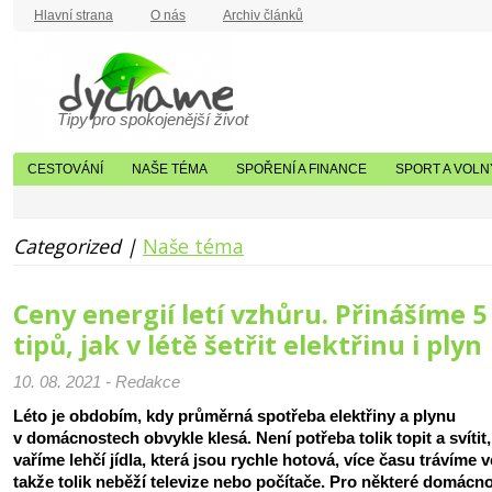
Hlavní strana
O nás
Archiv článků
Tipy pro spokojenější život
CESTOVÁNÍ
NAŠE TÉMA
SPOŘENÍ A FINANCE
SPORT A VOLN
Categorized |
Naše téma
Ceny energií letí vzhůru. Přinášíme 5
tipů, jak v létě šetřit elektřinu i plyn
10. 08. 2021 - Redakce
Léto je obdobím, kdy průměrná spotřeba elektřiny a plynu
v domácnostech obvykle klesá. Není potřeba tolik topit a svítit,
vaříme lehčí jídla, která jsou rychle hotová, více času trávíme 
takže tolik neběží televize nebo počítače. Pro některé domácno