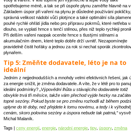
spotřebujeme méně, a tak se při úspoře plynu zaměřte hlavně na v
Základem úspor při vaření na plynu je důsledné používání pokličky
správná velikost nádobí vůči plotýnce a také optimální síla plamen
pouhé rychlé ohřátí jídla nebo pro přípravu pokrmů, které netřeba va
dlouho, se vyplatí hrnce s tenčí stěnou, přes niž teplo rychleji proni
Při delším vaření naopak oceníte hrnce s tlustými stěnami a
akumulačním dnem, které teplo dobře drží uvnitř. Nezapomínejte
pravidelně čistit hořáky a jednou za rok si nechat sporák zkontrolo
plynařem.
Tip 5: Změňte dodavatele, léto je na to
ideální
Jedním z nejjednodušších a mnohdy velmi efektivních řešení, jak 
za energie snížit, je změna dodavatele. A víte, že v létě pro to panuj
ideální podmínky?
„Výpovědní lhůta u stávajícího dodavatele totiž
obvykle trvá tři měsíce, takže vám přechod vyjde hezky na začáte
topné sezóny. Pokud byste se pro změnu rozhodli až během podz
uplyne do té doby, než přejdete k tomu novému, a tedy i k výhodn
cenám, skoro polovina sezóny a úspora nebude tak patrná,“
vysvět
Michal Malaník.
Tags |
ceny energií
,
energie
,
národní energie
,
tipy
,
úspory
,
změna