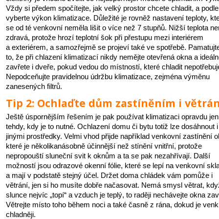
Vždy si předem spočítejte, jak velký prostor chcete chladit, a podle
vyberte výkon klimatizace. Důležité je rovněž nastavení teploty, kt
se od té venkovní neměla lišit o více než 7 stupňů. Nižší teplota ne
zdravá, protože hrozí teplotní šok při přestupu mezi interiérem
a exteriérem, a samozřejmě se projeví také ve spotřebě. Pamatujte
to, že při chlazení klimatizací nikdy nemějte otevřená okna a ideál
zavřete i dveře, pokud vedou do místností, které chladit nepotřebuj
Nepodceňujte pravidelnou údržbu klimatizace, zejména výměnu
zanesených filtrů.
Tip 2: Ochlaďte dům zastíněním i větrá
Ještě úspornějším řešením je pak používat klimatizaci opravdu jen
tehdy, kdy je to nutné. Ochlazení domu či bytu totiž lze dosáhnout i
jinými prostředky. Velmi vhod přijde například venkovní zastínění o
které je několikanásobně účinnější než stínění vnitřní, protože
nepropouští sluneční svit k oknům a ta se pak nezahřívají. Další
možností jsou odrazové okenní fólie, které se lepí na venkovní skl
a mají v podstatě stejný účel. Držet doma chládek vám pomůže i
větrání, jen si ho musíte dobře načasovat. Nemá smysl větrat, kdy
slunce nejvíc „topí“ a vzduch je teplý, to raději nechávejte okna za
Větrejte místo toho během noci a také časně z rána, dokud je ven
chladněji.