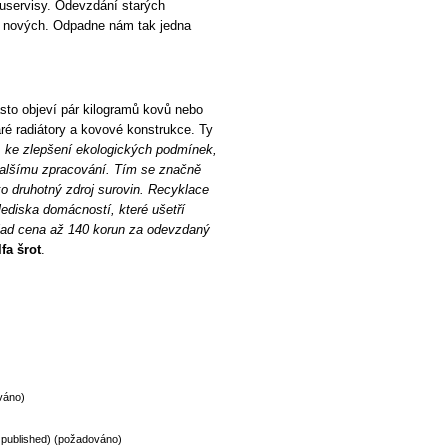
euservisy. Odevzdání starých
 nových. Odpadne nám tak jedna
sto objeví pár kilogramů kovů nebo
aré radiátory a kovové konstrukce. Ty
í ke zlepšení ekologických podmínek,
 dalšímu zpracování. Tím se značně
ko druhotný zdroj surovin. Recyklace
diska domácností, které ušetří
lad cena až 140 korun za odevzdaný
lfa šrot
.
váno)
be published) (požadováno)