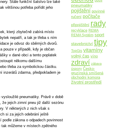
obuv
nery. Stále funkční šatstvo lze také
pneumatiky
ak většinou potřeba pořídit jeho
pojištění
povinné
počítače
ručení
rady
připojištění
recyklace
REMA
tek, který zbytečně zabírá místo
sport
REMA Systém
ytek nepatří, a tak je třeba s ním
tipy
kvidace je odvoz do sběrných dvorů.
stavebnictví
vitamíny
a pouze v případě, kdy je občan
TopGis
ášky v dané obci a tento poplatek
volný čas
víno
zdraví
postoupit někomu dalšímu
zábava
nebo třeba za symbolickou částku.
Česko-
úspory
ní inzerátů zdarma, předpokladem je
gruzínská smíšená
obchodní komora
životní prostředí
 vysloužilé pneumatiky. Právě v době
, že jejich zimní pneu již další sezónu
ry. V některých z nich však s
 si za jejich odebrání ještě
tí podle zákona o odpadech povinnost
t je tak můžeme v místech zpětného