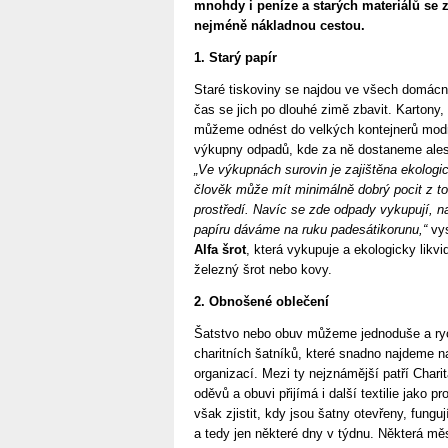
mnohdy i peníze a starých materiálů se 
nejméně nákladnou cestou.
1. Starý papír
Staré tiskoviny se najdou ve všech domácn
čas se jich po dlouhé zimě zbavit. Kartony,
můžeme odnést do velkých kontejnerů modr
výkupny odpadů, kde za ně dostaneme ale
„Ve výkupnách surovin je zajištěna ekologi
člověk může mít minimálně dobrý pocit z toh
prostředí. Navíc se zde odpady vykupují, 
papíru dáváme na ruku padesátikorunu,“
vys
Alfa šrot
, která vykupuje a ekologicky likvid
železný šrot nebo kovy.
2. Obnošené oblečení
Šatstvo nebo obuv můžeme jednoduše a rych
charitních šatníků, které snadno najdeme n
organizací. Mezi ty nejznámější patří Chari
oděvů a obuvi přijímá i další textilie jako pr
však zjistit, kdy jsou šatny otevřeny, funguj
a tedy jen některé dny v týdnu. Některá mě