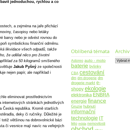
zbavit jednoduchou, rychlou a co
ostech, a zejména na jaře přichází
 noviny, časopisy nebo letáky
é barvy nebo je odvést rovnou do
spoň symbolickou finanční odměnu.
cká likvidace všech odpadů, takže
Oblíbená témata
Archiv
o, že udělal něco pro životní
Archiv
auto - moto
Astoreo
například za 50 kilogramů smíšeného
baterie
bylinky
větluje
Jakub Pyšný
ze společnosti
cestování
uje nejen papír, ale například i
CBA
dm
dm drogerie
dm
e-
drogerie markt
ekologie
shopy
ENBRA
elektronika
le eliminovat prostřednictvím
finance
energie
a internetových stránkách jednotlivých
Gruzie
hubnutí
ta Česká republika. Kromě starších
informační
ostěradla, deky či ručníky. Důležité je
technologie
IT
í totiž většinou na dobrovolnické bázi
léto
nemovitosti
móda
sta či vesnice mají navíc na veřejných
obchod