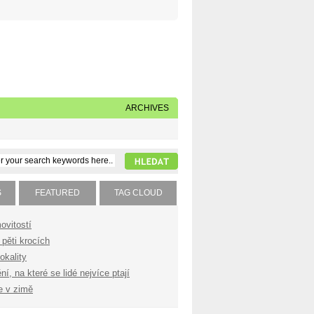
Napište nám
Subscribe to our feed
ARCHIVES
S
FEATURED
TAG CLOUD
ovitostí
pěti krocích
okality
í, na které se lidé nejvíce ptají
e v zimě