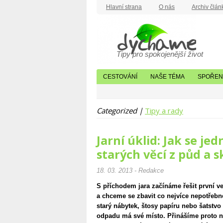
Hlavní strana
O nás
Archiv člán
Tipy pro spokojenější život
CESTOVÁNÍ
NAŠE TÉMA
SPOŘENÍ
Categorized |
Tipy a rady
Jarní úklid: Jak se je
starých věcí z půd a 
18. 03. 2013 - Redakce
S příchodem jara začínáme řešit první vel
a chceme se zbavit co nejvíce nepotřebn
starý nábytek, štosy papíru nebo šatstvo
odpadu má své místo. Přinášíme proto něk