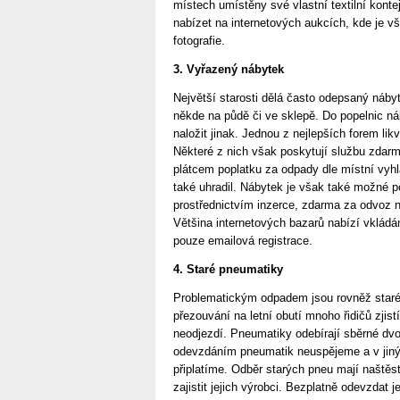
místech umístěny své vlastní textilní kontej
nabízet na internetových aukcích, kde je vš
fotografie.
3. Vyřazený nábytek
Největší starosti dělá často odepsaný náby
někde na půdě či ve sklepě. Do popelnic náb
naložit jinak. Jednou z nejlepších forem li
Některé z nich však poskytují službu zdarm
plátcem poplatku za odpady dle místní vyhl
také uhradil. Nábytek je však také možné 
prostřednictvím inzerce, zdarma za odvoz 
Většina internetových bazarů nabízí vkládá
pouze emailová registrace.
4. Staré pneumatiky
Problematickým odpadem jsou rovněž staré
přezouvání na letní obutí mnoho řidičů zjistí
neodjezdí. Pneumatiky odebírají sběrné dvo
odevzdáním pneumatik neuspějeme a v jiných
připlatíme. Odběr starých pneu mají naštěs
zajistit jejich výrobci. Bezplatně odevzda