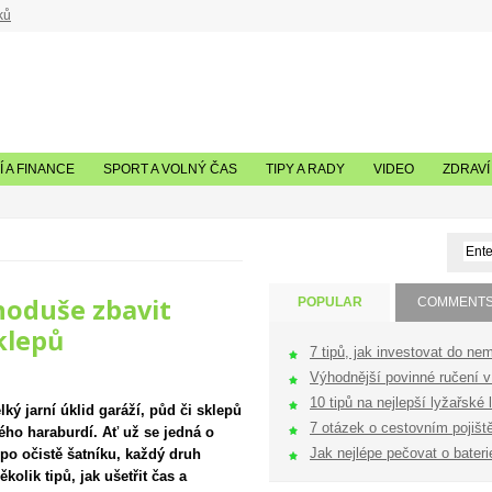
ků
 A FINANCE
SPORT A VOLNÝ ČAS
TIPY A RADY
VIDEO
ZDRAVÍ
dnoduše zbavit
POPULAR
COMMENT
sklepů
7 tipů, jak investovat do nem
Výhodnější povinné ručení v 
10 tipů na nejlepší lyžařské l
ký jarní úklid garáží, půd či sklepů
7 otázek o cestovním pojištěn
ého haraburdí. Ať už se jedná o
Jak nejlépe pečovat o bateri
 po očistě šatníku, každý druh
olik tipů, jak ušetřit čas a