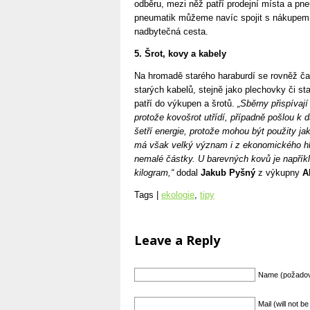
odběru, mezi něž patří prodejní místa a pn
pneumatik můžeme navíc spojit s nákupem
nadbytečná cesta.
5. Šrot, kovy a kabely
Na hromadě starého haraburdí se rovněž ča
starých kabelů, stejně jako plechovky či st
patří do výkupen a šrotů.
„Sběrny přispívaj
protože kovošrot utřídí, případně pošlou k
šetří energie, protože mohou být použity ja
má však velký význam i z ekonomického hle
nemalé částky. U barevných kovů je napřík
kilogram,“
dodal
Jakub Pyšný
z výkupny
A
Tags |
ekologie
,
tipy
Leave a Reply
Name (požado
Mail (will not 