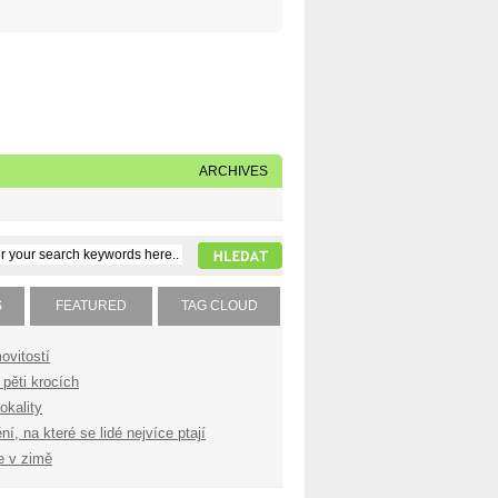
Napište nám
Subscribe to our feed
ARCHIVES
S
FEATURED
TAG CLOUD
ovitostí
pěti krocích
okality
í, na které se lidé nejvíce ptají
e v zimě