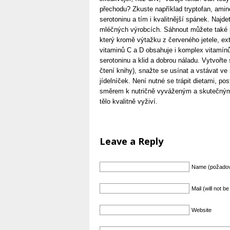
přechodu? Zkuste například tryptofan, amin
serotoninu a tím i kvalitnější spánek. Najd
mléčných výrobcích. Sáhnout můžete také p
který kromě výtažku z červeného jetele, ext
vitaminů C a D obsahuje i komplex vitamínů
serotoninu a klid a dobrou náladu. Vytvořte s
čtení knihy), snažte se usínat a vstávat ve
jídelníček. Není nutné se trápit dietami, p
směrem k nutričně vyváženým a skutečným
tělo kvalitně vyživí.
Leave a Reply
Name (požado
Mail (will not 
Website