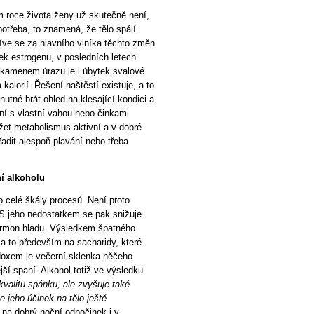
 roce života ženy už skutečně není,
potřeba, to znamená, že tělo spálí
říve se za hlavního viníka těchto změn
k estrogenu, v posledních letech
 kamenem úrazu je i úbytek svalové
kalorií. Řešení naštěstí existuje, a to
utné brát ohled na klesající kondici a
ení s vlastní vahou nebo činkami
ržet metabolismus aktivní a v dobré
adit alespoň plavání nebo třeba
í alkoholu
 celé škály procesů. Není proto
. S jeho nedostatkem se pak snižuje
 hormon hladu. Výsledkem špatného
 a to především na sacharidy, které
doxem je večerní sklenka něčeho
ější spaní. Alkohol totiž ve výsledku
kvalitu spánku, ale zvyšuje také
e jeho účinek na tělo ještě
 na dobrý noční odpočinek i v