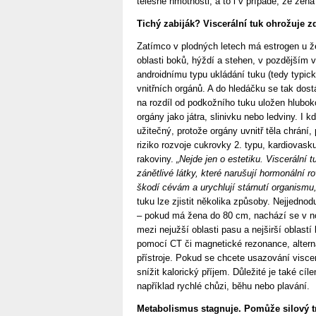
tělesné hmotnosti, a to i v případě, že žena
Tichý zabiják? Viscerální tuk ohrožuje z
Zatímco v plodných letech má estrogen u že
oblasti boků, hýždí a stehen, v pozdějším
androidnímu typu ukládání tuku (tedy typic
vnitřních orgánů. A do hledáčku se tak dost
na rozdíl od podkožního tuku uložen hluboko 
orgány jako játra, slinivku nebo ledviny. I 
užitečný, protože orgány uvnitř těla chrání,
riziko rozvoje cukrovky 2. typu, kardiovas
rakoviny.
„Nejde jen o estetiku. Viscerální 
zánětlivé látky, které narušují hormonální 
škodí cévám a urychlují stárnutí organismu,
tuku lze zjistit několika způsoby. Nejjedn
– pokud má žena do 80 cm, nachází se v no
mezi nejužší oblasti pasu a nejširší oblast
pomocí CT či magnetické rezonance, alterna
přístroje. Pokud se chcete usazování viscer
snížit kalorický příjem. Důležité je také cíl
například rychlé chůzi, běhu nebo plavání.
Metabolismus stagnuje. Pomůže silový t