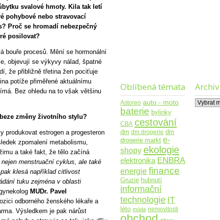
ytku svalové hmoty. Kila tak letí
vé pohybové nebo stravovací
us? Proč se hromadí nebezpečný
ré posilovat?
vá bouře procesů. Mění se hormonální
, objevují se výkyvy nálad, špatné
 že přibližně třetina žen pociťuje
tina potíže přiměřené aktuálnímu
Oblíbená témata
Archiv
vnímá. Bez ohledu na to však většinu
Archiv
auto - moto
Astoreo
baterie
bylinky
i beze změny životního stylu?
cestování
CBA
dm
dm drogerie
dm
ky produkovat estrogen a progesteron
e-
drogerie markt
sledek zpomalení metabolismu,
ekologie
shopy
imu a také fakt, že tělo začíná
ENBRA
elektronika
 nejen menstruační cyklus, ale také
finance
energie
pak klesá například citlivost
Gruzie
hubnutí
ádání tuku zejména v oblasti
informační
 gynekolog
MUDr. Pavel
technologie
IT
pozici odborného ženského lékaře a
léto
nemovitosti
móda
arma. Výsledkem je pak nárůst
obchod