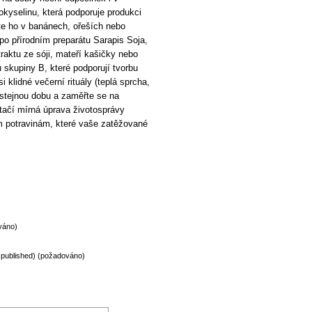
okyselinu, která podporuje produkci
ete ho v banánech, ořeších nebo
o přírodním preparátu Sarapis Soja,
raktu ze sóji, mateří kašičky nebo
 skupiny B, které podporují tvorbu
i klidné večerní rituály (teplá sprcha,
 stejnou dobu a zaměřte se na
ostačí mírná úprava životosprávy
 potravinám, které vaše zatěžované
váno)
be published) (požadováno)