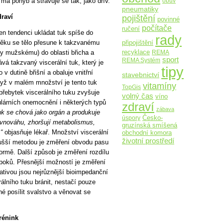
obuv
 má pohyb a stravuje se tak, jako dřív.
pneumatiky
pojištění
draví
povinné
počítače
ručení
n tendenci ukládat tuk spíše do
rady
 věku se tělo přesune k takzvanému
připojištění
recyklace
REMA
ky mužskému) do oblasti břicha a
sport
REMA Systém
ává takzvaný viscerální tuk, který je
tipy
v dutině břišní a obaluje vnitřní
stavebnictví
když v malém množství je tento tuk
vitamíny
TopGis
 přebytek viscerálního tuku zvyšuje
volný čas
víno
kulárních onemocnění i některých typů
zdraví
zábava
tuk se chová jako orgán a produkuje
Česko-
úspory
rovnováhu, zhoršují metabolismus,
gruzínská smíšená
“
objasňuje lékař. Množství viscerální
obchodní komora
životní prostředí
odušší metodou je změření obvodu pasu
rmě. Další způsob je změření rozdílu
í boků. Přesnější možností je změření
tivou jsou nejrůznější bioimpedanční
álního tuku bránit, nestačí pouze
ené posílit svalstvo a věnovat se
rénink