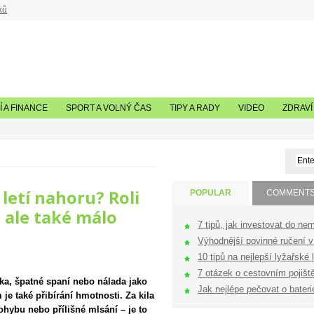
ků
 A FINANCE
SPORT A VOLNÝ ČAS
TIPY A RADY
VIDEO
ZDRAVÍ
 letí nahoru? Roli
POPULAR
COMMENT
 ale také málo
7 tipů, jak investovat do nem
Výhodnější povinné ručení v 
10 tipů na nejlepší lyžařské l
7 otázek o cestovním pojištěn
rka, špatné spaní nebo nálada jako
Jak nejlépe pečovat o bateri
e také přibírání hmotnosti. Za kila
hybu nebo přílišné mlsání – je to