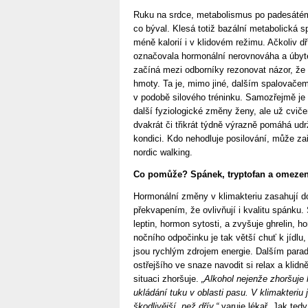
Ruku na srdce, metabolismus po padesátém
co býval. Klesá totiž bazální metabolická s
méně kalorií i v klidovém režimu. Ačkoliv d
označovala hormonální nerovnováha a úbyte
začíná mezi odborníky rezonovat názor, že
hmoty. Ta je, mimo jiné, dalším spalovačem 
v podobě silového tréninku. Samozřejmě je n
další fyziologické změny ženy, ale už cvič
dvakrát či třikrát týdně výrazně pomáhá ud
kondici. Kdo nehodluje posilování, může zař
nordic walking.
Co pomůže? Spánek, tryptofan a omezen
Hormonální změny v klimakteriu zasahují do
překvapením, že ovlivňují i kvalitu spánku
leptin, hormon sytosti, a zvyšuje ghrelin,
nočního odpočinku je tak větší chuť k jídlu,
jsou rychlým zdrojem energie. Dalším para
ostřejšího ve snaze navodit si relax a klidn
situaci zhoršuje.
„Alkohol nejenže zhoršuje 
ukládání tuku v oblasti pasu. V klimakteriu j
škodlivější, než dřív,“
varuje lékař. Jak tedy