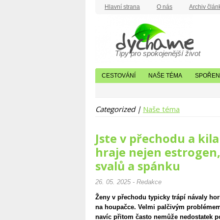
Hlavní strana
O nás
Archiv člán
Tipy pro spokojenější život
CESTOVÁNÍ
NAŠE TÉMA
SPOŘENÍ
Categorized |
Naše téma
Jste v přechodu a kila
hraje nejen estrogen,
svalů a spánku
26. 05. 2025 - Redakce
Ženy v přechodu typicky trápí návaly ho
na houpačce. Velmi palčivým problémem j
navíc přitom často nemůže nedostatek po