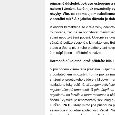
primárně důsledek poklesu estrogenu a úb
nahoru i ženám, které nijak nezměnily s
návyky. Víte, co zpomaluje metabolism
viscerální tuk? A z jakého důvodu je dob
V období klimakteria se v těle ženy odehrá
rovnováha, začíná se opožďovat menstruace
spaní nebo zvýšení pocení. Obecně se uvádí,
závažné potíže spojené s klimakteriem, tře
stavu a třetina nic z toho prakticky ani ne
žen trápí jedno – přibírání na váze.
Hormonální kolotoč: proč přibíráte kila 
S příchodem klimakteria přestávají vaječní
v dostatečném množství. To má pak za ná
snížení energetického výdeje v klidovém rež
nakládat s tuky odlišně.
„Estrogen ovlivňuje
regulaci tělesné hmotnosti. S jeho úbytkem 
organismu na inzulin a roste tendence k ukl
břicha,“
vysvětluje renomovaný sexuolog a
Turčan, Ph.D.
, který mimo jiné působí na 
sexuologa v poradně společnosti Vegall Ph