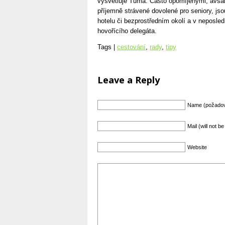
vysvětluje Tůma. Často opomíjenými, avšak
příjemně strávené dovolené pro seniory, js
hotelu či bezprostředním okolí a v neposle
hovořícího delegáta.
Tags |
cestování
,
rady
,
tipy
Leave a Reply
Name (požado
Mail (will not 
Website