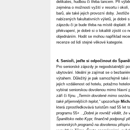
delikates, hudbou či třeba tancem. Při výbě
zejména o možnosti vyžití v resortu i okolí
barů, ale také jejich provozní doby. Jestliž
nabízených fakultativních výletů, je dobré 
zájezdu či je bude třeba na místě doplatit.
překvapení, je dobré si o lokalitě zjistit co 
objednáním. Hodit se mohou například rece
recenze od lidí stejné věkové kategorie.
4. Senioři, jeďte si odpočinout do Španě
Pro seniorské zájezdy je nejpodstatnější p
ubytování. Ideální je zajímat se o bezbarié
výtahem. Důležitý je pak samozřejmě také 
jejich vzdálenost od hotelu, potažmo hote
vybírat seniorskou dovolenou mimo hlavní p
září či říjnu.
„Termín dovolené mimo sezónu 
také příjemnějších teplot,“
upozorňuje
Mich
která zprostředkovává turistům nad 55 let 
programu 55+ .
„Dobré je rovněž vědět, že v
Španělsko nebo Kypr, finančně podporují při
seniorských programů na dovolenou přispív