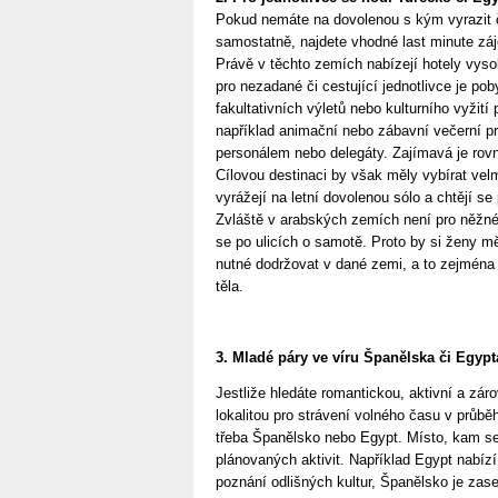
Pokud nemáte na dovolenou s kým vyrazit či
samostatně, najdete vhodné last minute záj
Právě v těchto zemích nabízejí hotely vysok
pro nezadané či cestující jednotlivce je po
fakultativních výletů nebo kulturního vyžití
například animační nebo zábavní večerní 
personálem nebo delegáty. Zajímavá je rov
Cílovou destinaci by však měly vybírat vel
vyrážejí na letní dovolenou sólo a chtějí se
Zvláště v arabských zemích není pro něžn
se po ulicích o samotě. Proto by si ženy měl
nutné dodržovat v dané zemi, a to zejména t
těla.
3. Mladé páry ve víru Španělska či Egypt
Jestliže hledáte romantickou, aktivní a zá
lokalitou pro strávení volného času v průb
třeba Španělsko nebo Egypt. Místo, kam se 
plánovaných aktivit. Například Egypt nabíz
poznání odlišných kultur, Španělsko je za