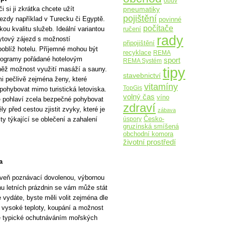
obuv
 si ji zkrátka chcete užít
pneumatiky
pojištění
ezdy například v Turecku či Egyptě.
povinné
počítače
ou kvalitu služeb. Ideální variantou
ručení
rady
bytový zájezd s možností
připojištění
 poblíž hotelu. Příjemné mohou být
recyklace
REMA
programy pořádané hotelovým
sport
REMA Systém
tipy
něž možnost využití masáží a sauny.
stavebnictví
mi pečlivě zejména ženy, které
vitamíny
TopGis
 pohybovat mimo turistická letoviska.
volný čas
víno
é pohlaví zcela bezpečné pohybovat
zdraví
y před cestou zjistit zvyky, které je
zábava
Česko-
úspory
y týkající se oblečení a zahalení
gruzínská smíšená
obchodní komora
životní prostředí
a
roveň poznávací dovolenou, výbornou
ěhu letních prázdnin se vám může stát
vydáte, byste měli volit zejména dle
í vysoké teploty, koupání a možnost
se typické ochutnáváním mořských