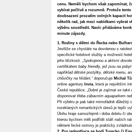
cenu. Neměli bychom však zapomínat, že 
vybírat pečlivě a rozumně. Protože tento
doobsazení prozatím volných kapacit hot
několik rad, jak mezi nabídkami vybrat v
výběru soustředit. Navíc přidáváme konkr
minute zájezdy.
1. Rodiny s dětmi do Řecka nebo Bulhar
Jestliže se chystáte na dovolenou s ratole
specifické hotelové služby a možnosti hote
jeho blízkosti.
„Spokojenou a aktivní dovole
certifikátem baby friendly, jež jsou na poby
například dětské postýlky, dětské menu, a
chůvičky na hlídání,“
doporučuje
Michal T
online agentury
Invia
, která je největším i
České republice.
„Dobré je zajímat se také 
disponovat třeba zábavním aquaparkem neb
Při výběru je pak také mimořádně důležitý c
rozeklaných romantických útesů je lepší vy
Úlohu hraje samozřejmě i doba doletu či o
kterou bychom měli podřídit stáří našich rat
některé řecké ostrovy je prakticky zvládnut
2. Pro jednotlivce se hodí Turecko či Eg