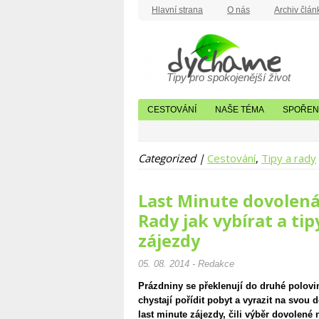
Hlavní strana
O nás
Archiv člán
Tipy pro spokojenější život
CESTOVÁNÍ
NAŠE TÉMA
SPOŘENÍ
Categorized |
Cestování
,
Tipy a rady
Last Minute dovolená
Rady jak vybírat a ti
zájezdy
05. 08. 2014 - Redakce
Prázdniny se překlenují do druhé polovi
chystají pořídit pobyt a vyrazit na svo
last minute zájezdy, čili výběr dovolené 