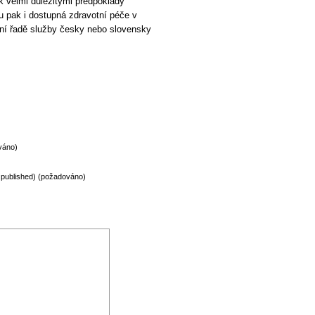
 velmi důležitými předpoklady
ou pak i dostupná zdravotní péče v
dní řadě služby česky nebo slovensky
váno)
be published) (požadováno)