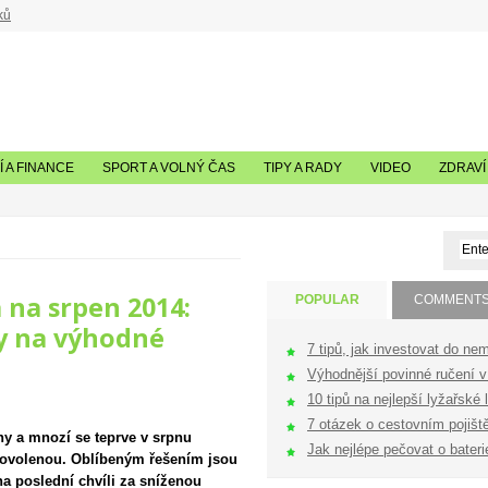
ků
 A FINANCE
SPORT A VOLNÝ ČAS
TIPY A RADY
VIDEO
ZDRAVÍ
 na srpen 2014:
POPULAR
COMMENT
py na výhodné
7 tipů, jak investovat do nem
Výhodnější povinné ručení v 
10 tipů na nejlepší lyžařské l
7 otázek o cestovním pojištěn
ny a mnozí se teprve v srpnu
Jak nejlépe pečovat o bateri
u dovolenou. Oblíbeným řešením jsou
na poslední chvíli za sníženou