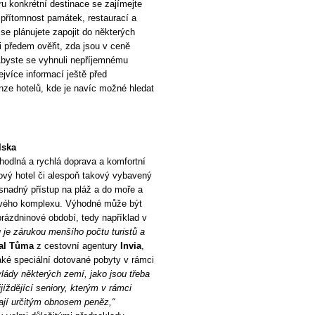
ru konkrétní destinace se zajímejte
, přítomnost památek, restaurací a
e se plánujete zapojit do některých
si předem ověřit, zda jsou v ceně
 Abyste se vyhnuli nepříjemnému
nejvíce informací ještě před
nze hotelů, kde je navíc možné hledat
lska
ohodlná a rychlá doprava a komfortní
rový hotel či alespoň takový vybavený
snadný přístup na pláž a do moře a
lového komplexu. Výhodné může být
rázdninové období, tedy například v
je zárukou menšího počtu turistů a
al Tůma
z cestovní agentury
Invia
,
také speciální dotované pobyty v rámci
lády některých zemí, jako jsou třeba
jíždějící seniory, kterým v rámci
ají určitým obnosem peněz,“