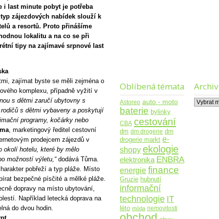
i last minute pobyt je potřeba
 typ zájezdových nabídek slouží k
elů a resortů. Proto přinášíme
hodnou lokalitu a na co se při
étní tipy na zajímavé srpnové last
ska
stmi, zajímat byste se měli zejména o
Oblíbená témata
Archiv
lového komplexu, případně vyžití v
nou s dětmi zaručí ubytovny s
Archiv
auto - moto
Astoreo
baterie
t rodičů s dětmi vybaveny a poskytují
bylinky
cestování
nimační programy, kočárky nebo
CBA
ůma
, marketingový ředitel cestovní
dm
dm drogerie
dm
e-
nternetovým prodejcem zájezdů v
drogerie markt
ekologie
shopy
o okolí hotelu, které by mělo
ENBRA
o možností výletu,“
dodává Tůma.
elektronika
finance
harakter pobřeží a typ pláže. Místo
energie
bírat bezpečné písčité a mělké pláže.
Gruzie
hubnutí
informační
becně dopravy na místo ubytování,
technologie
IT
olestí. Například letecká doprava na
elná do dvou hodin.
léto
nemovitosti
móda
obchod
ypt