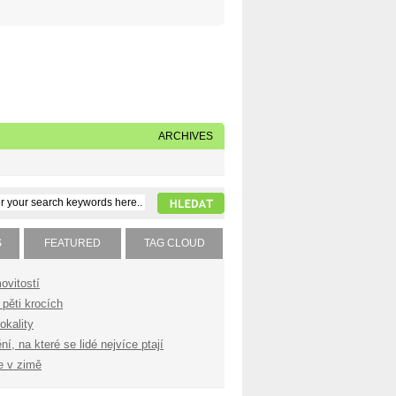
Napište nám
Subscribe to our feed
ARCHIVES
S
FEATURED
TAG CLOUD
ovitostí
pěti krocích
okality
í, na které se lidé nejvíce ptají
e v zimě