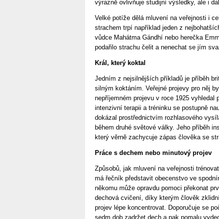
výrazně ovlivňuje studijní výsledky, ale i da
Velké potíže dělá mluvení na veřejnosti i c
strachem trpí například jeden z nejbohatších
vůdce Mahátma Gándhí nebo herečka Emma
podařilo strachu čelit a nenechat se jím sv
Král, který koktal
Jedním z nejsilnějších příkladů je příběh brit
silným koktáním. Veřejné projevy pro něj b
nepříjemném projevu v roce 1925 vyhledal 
intenzivní terapii a tréninku se postupně nau
dokázal prostřednictvím rozhlasového vysí
během druhé světové války. Jeho příběh insp
který věrně zachycuje zápas člověka se s
Práce s dechem nebo minutový projev
Způsobů, jak mluvení na veřejnosti trénovat
má řečník představit obecenstvo ve spodní
někomu může opravdu pomoci překonat prvo
dechová cvičení, díky kterým člověk zklidní
projev lépe koncentrovat. Doporučuje se poč
sedm dob zadržet dech a pak pomalu vydech