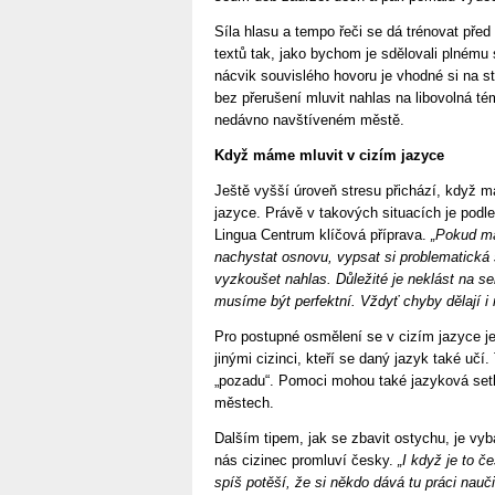
Síla hlasu a tempo řeči se dá trénovat pře
textů tak, jako bychom je sdělovali plnému
nácvik souvislého hovoru je vhodné si na st
bez přerušení mluvit nahlas na libovolná té
nedávno navštíveném městě.
Když máme mluvit v cizím jazyce
Ještě vyšší úroveň stresu přichází, když 
jazyce. Právě v takových situacích je pod
Lingua Centrum klíčová příprava.
„Pokud má
nachystat osnovu, vypsat si problematická s
vyzkoušet nahlas. Důležité je neklást na s
musíme být perfektní. Vždyť chyby dělají i r
Pro postupné osmělení se v cizím jazyce je
jinými cizinci, kteří se daný jazyk také učí
„pozadu“. Pomoci mohou také jazyková set
městech.
Dalším tipem, jak se zbavit ostychu, je vyba
nás cizinec promluví česky.
„I když je to 
spíš potěší, že si někdo dává tu práci nauči