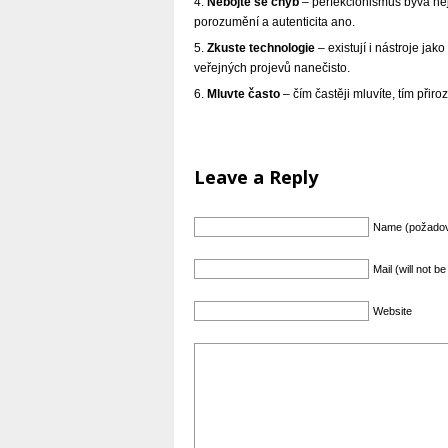
Nebojte se chyb
– perfekcionismus bývá nej
porozumění a autenticita ano.
Zkuste technologie
– existují i nástroje jako
veřejných projevů nanečisto.
Mluvte často
– čím častěji mluvíte, tím přiroz
Leave a Reply
Name (požado
Mail (will not 
Website