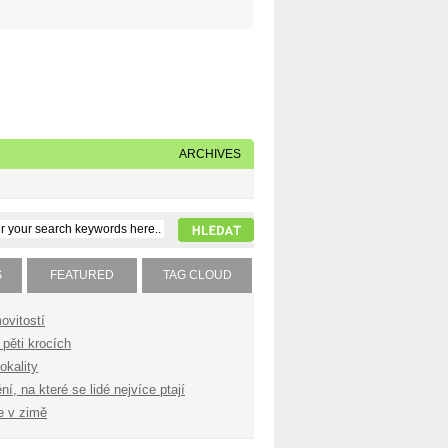
Napište nám
Subscribe to our feed
ARCHIVES
S
FEATURED
TAG CLOUD
ovitostí
pěti krocích
okality
í, na které se lidé nejvíce ptají
e v zimě