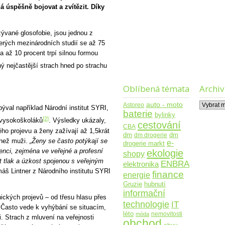
á úspěšně bojovat a zvítězit. Díky
ývané glosofobie, jsou jednou z
terých mezinárodních studií se až 75
ě a až 10 procent trpí silnou formou
ý nejčastější strach hned po strachu
Oblíbená témata
Archiv
Archiv
auto - moto
Astoreo
al například Národní institut SYRI,
baterie
bylinky
[2]
 vysokoškoláků
. Výsledky ukázaly,
cestování
CBA
ého projevu a ženy zažívají až 1,5krát
dm
dm drogerie
dm
 než muži.
„Ženy se často potýkají se
e-
drogerie markt
enci, zejména ve veřejné a profesní
ekologie
shopy
t tlak a úzkost spojenou s veřejným
ENBRA
elektronika
š Lintner z Národního institutu SYRI
finance
energie
Gruzie
hubnutí
informační
ických projevů – od třesu hlasu přes
technologie
IT
 Často vede k vyhýbání se situacím,
léto
nemovitosti
móda
. Strach z mluvení na veřejnosti
obchod