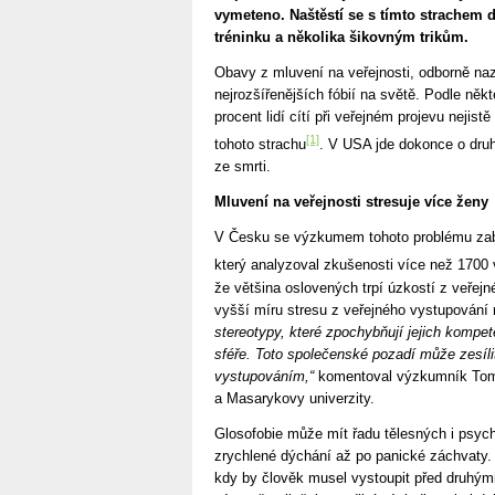
vymeteno. Naštěstí se s tímto strachem d
tréninku a několika šikovným trikům.
Obavy z mluvení na veřejnosti, odborně naz
nejrozšířenějších fóbií na světě. Podle něk
procent lidí cítí při veřejném projevu nejist
[1]
tohoto strachu
. V USA jde dokonce o druh
ze smrti.
Mluvení na veřejnosti stresuje více ženy
V Česku se výzkumem tohoto problému zabýv
který analyzoval zkušenosti více než 1700
že většina oslovených trpí úzkostí z veřejn
vyšší míru stresu z veřejného vystupování
stereotypy, které zpochybňují jejich kompet
sféře. Toto společenské pozadí může zesíli
vystupováním,“
komentoval výzkumník Tomá
a Masarykovy univerzity.
Glosofobie může mít řadu tělesných i psych
zrychlené dýchání až po panické záchvaty.
kdy by člověk musel vystoupit před druhými