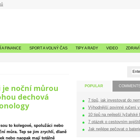
ků
 A FINANCE
SPORT A VOLNÝ ČAS
TIPY A RADY
VIDEO
ZDRAVÍ
i je noční můrou
POPULAR
COMMENT
mohou dechová
7 tipů, jak investovat do nem
monology
Výhodnější povinné ručení v 
10 tipů na nejlepší lyžařské l
7 otázek o cestovním pojištěn
 jsou to kolegové, spolužáci nebo
Jak nejlépe pečovat o bateri
ční můra. Tep se jim zrychlí, dlaně
enek nebo naopak mají totálně