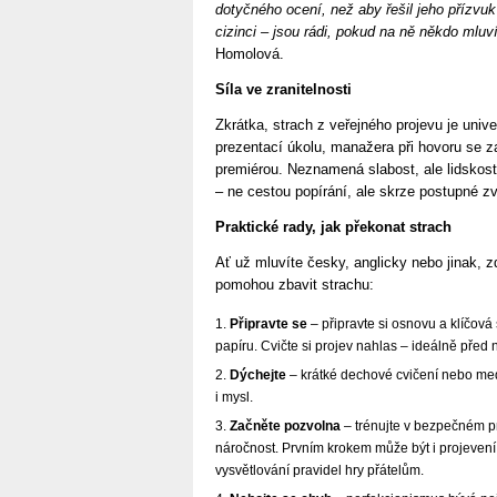
dotyčného ocení, než aby řešil jeho přízvuk
cizinci – jsou rádi, pokud na ně někdo mluví
Homolová.
Síla ve zranitelnosti
Zkrátka, strach z veřejného projevu je univ
prezentací úkolu, manažera při hovoru se z
premiérou. Neznamená slabost, ale lidskost
– ne cestou popírání, ale skrze postupné zvlá
Praktické rady, jak překonat strach
Ať už mluvíte česky, anglicky nebo jinak, zd
pomohou zbavit strachu:
Připravte se
– připravte si osnovu a klíčová
papíru. Cvičte si projev nahlas – ideálně pře
Dýchejte
– krátké dechové cvičení nebo med
i mysl.
Začněte pozvolna
– trénujte v bezpečném pr
náročnost. Prvním krokem může být i projeve
vysvětlování pravidel hry přátelům.