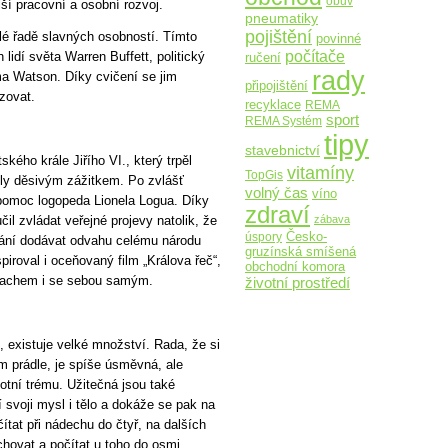
obuv
lší pracovní a osobní rozvoj.
pneumatiky
pojištění
elé řadě slavných osobností. Tímto
povinné
počítače
 lidí světa Warren Buffett, politický
ručení
rady
 Watson. Díky cvičení se jim
připojištění
azovat.
recyklace
REMA
sport
REMA Systém
tipy
stavebnictví
ského krále Jiřího VI., který trpěl
vitamíny
TopGis
yly děsivým zážitkem. Po zvlášť
volný čas
víno
pomoc logopeda Lionela Logua. Díky
zdraví
zábava
čil zvládat veřejné projevy natolik, že
Česko-
úspory
lání dodávat odvahu celému národu
gruzínská smíšená
iroval i oceňovaný film „Králova řeč“,
obchodní komora
trachem i se sebou samým.
životní prostředí
, existuje velké množství. Rada, že si
m prádle, je spíše úsměvná, ale
tní trému. Užitečná jsou také
 svoji mysl i tělo a dokáže se pak na
ítat při nádechu do čtyř, na dalších
ovat a počítat u toho do osmi.