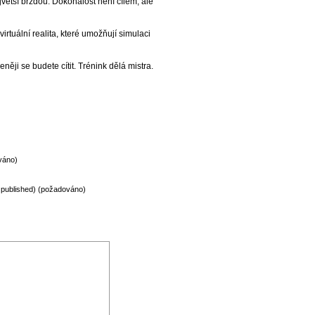
větší brzdou. Dokonalost není cílem, ale
 virtuální realita, které umožňují simulaci
eněji se budete cítit. Trénink dělá mistra.
váno)
be published) (požadováno)