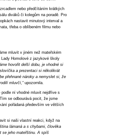
d zrcadlem nebo předčítáním krátkých
 sálu diváků či kolegům na poradě. Pro
opkách nastavit minutový interval a
mata, třeba o oblíbeném filmu nebo
máme mluvit v jiném než mateřském
le Lady Homolové z jazykové školy
me hovořit delší dobu, je vhodné si
lovíčka a prezentaci si několikrát
ebe přehnané nároky a nemyslet si, že
odilí mluvčí,“
upozornila.
 podle ní vhodné mluvit nejdříve s
. Tím se odbourává pocit, že jsme
kání pořádaná především ve větších
vit si naši vlastní reakci, když na
čeština lámaná a s chybami, člověka
t se jeho mateřštinu. A spíš