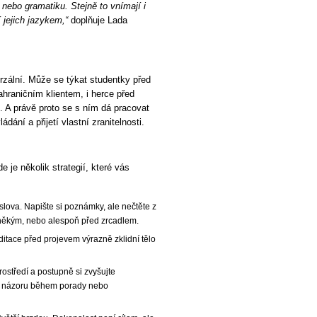
 nebo gramatiku. Stejně to vnímají i
 jejich jazykem,“
doplňuje Lada
erzální. Může se týkat studentky před
ahraničním klientem, i herce před
. A právě proto se s ním dá pracovat
dání a přijetí vlastní zranitelnosti.
e je několik strategií, které vás
 slova. Napište si poznámky, ale nečtěte z
d někým, nebo alespoň před zrcadlem.
itace před projevem výrazně zklidní tělo
ostředí a postupně si zvyšujte
ní názoru během porady nebo