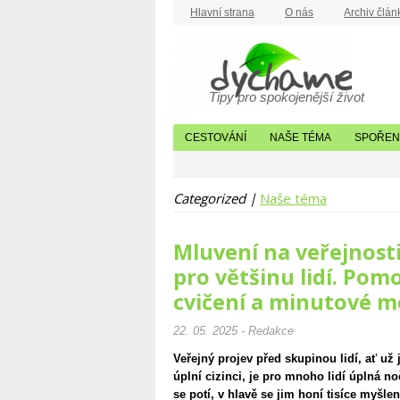
Hlavní strana
O nás
Archiv člán
Tipy pro spokojenější život
CESTOVÁNÍ
NAŠE TÉMA
SPOŘENÍ
Categorized |
Naše téma
Mluvení na veřejnost
pro většinu lidí. Po
cvičení a minutové 
22. 05. 2025 - Redakce
Veřejný projev před skupinou lidí, ať už
úplní cizinci, je pro mnoho lidí úplná no
se potí, v hlavě se jim honí tisíce myšl