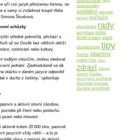
obuv
 se učí cizí jazyk přirozenou formou, ne
pneumatiky
pojištění
a a samy si zvládnout koupit třeba
povinné
 Simona Škurková.
počítače
ručení
rady
acovní schůzky
připojištění
recyklace
REMA
yšší středně pokročilá, přichází s
sport
REMA Systém
tipy
víli už se člověk bez větších obtíží
stavebnictví
práce, cestování nebo kultury.
vitamíny
TopGis
zumí rodilým mluvčím, mohou sledovat
volný čas
víno
zdraví
racovní jednání. Zjednodušeně se dá
zábava
yž na otázku v daném jazyce odpověď
Česko-
úspory
dali v duchu z češtiny,“
upřesňuje
gruzínská smíšená
obchodní komora
životní prostředí
v
pasivní a aktivní slovní zásobou.
 poznáte při čtení nebo poslechu.
ři psaní nebo mluvení.
jí aktivně kolem 20 000 slov, pasivně
ch jazycích vždy větší – a to je
evádět slova z pasivní do aktivní