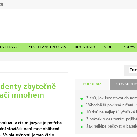
ků
 A FINANCE
SPORT A VOLNÝ ČAS
TIPY A RADY
VIDEO
ZDRAVÍ
tudenty zbytečně
POPULAR
COMMENT
stačí mnohem
7 tipů, jak investovat do nem
Výhodnější povinné ručení v 
10 tipů na nejlepší lyžařské l
7 otázek o cestovním pojištěn
omluvu v cizím jazyce je potřeba
Jak nejlépe pečovat o bateri
vání slovíček není moc oblíbená
. Ve skutečnosti je toto číslo