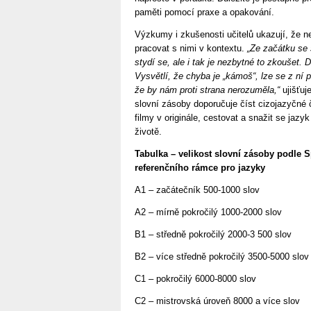
paměti pomocí praxe a opakování.
Výzkumy i zkušenosti učitelů ukazují, že ne
pracovat s nimi v kontextu.
„Ze začátku se s
stydí se, ale i tak je nezbytné to zkoušet. Dů
Vysvětlí, že chyba je „kámoš“, lze se z ní p
že by nám proti strana nerozuměla,“
ujišťuj
slovní zásoby doporučuje číst cizojazyčné 
filmy v originále, cestovat a snažit se jaz
životě.
Tabulka – velikost slovní zásoby podle
referenčního rámce pro jazyky
A1 – začátečník 500-1000 slov
A2 – mírně pokročilý 1000-2000 slov
B1 – středně pokročilý 2000-3 500 slov
B2 – více středně pokročilý 3500-5000 slov
C1 – pokročilý 6000-8000 slov
C2 – mistrovská úroveň 8000 a více slov