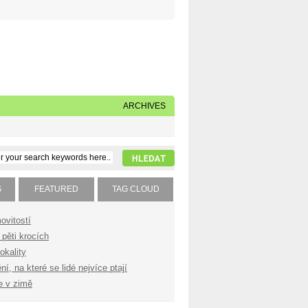
Napište nám
Subscribe to our feed
ARCHIVES
S
FEATURED
TAG CLOUD
ovitostí
pěti krocích
okality
í, na které se lidé nejvíce ptají
e v zimě