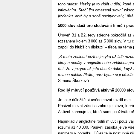
toho radost. Hezky je to vidět u dětí, které
biflováním. Stačí jim omezená slovní zásob
jízdenku, aniž by o sobě pochybovaly,“
říká
5000 slov stačí pro sledování filmů i pr
Úroveň B1 a B2, tedy středně pokročilá až v
rozsahem kolem 3 000 až 5 000 slov. V tu ch
zapojí do hlubších diskuzí – třeba na téma 
„S touto znalostí cizího jazyka už lidé ro
filmy a seriály v originále nebo zvládnou p
říct, že v jazyce už jste docela dobří, kd
rovnou nahlas říkáte, aniž byste si ji překlá
Simona Škurková.
Rodilý mluvčí používá aktivně 20000 slo
Je také důležité si uvědomovat rozdíl mezi 
Pasivní slovní zásoba zahrnuje slova, která
Aktivní zahrnuje ta, která sami používáte p
Například v angličtině rodilí mluvčí používa
rozumí až 40 000. Pasivní zásoba je ve vše
naprosto v pořádku. Důležité je postupně př