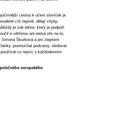
júčinnější cestou k učení slovíček je
tudenti cítí nejistě, dělají chyby,
ležitý je zde lektor, který je podpoří.
oučit a většinou ani nemá vliv na to,
e Simona Škurková a pro zlepšení
články, poslouchat podcasty, sledovat
yk používat co nejvíc v každodenním
 Společného evropského