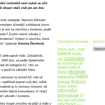
ění rozhodně není nutné se učit
 situací stačí znát jen asi dva
víček neobejde. Namísto biflování
 mnohem účinnější vstřebávat slovní
í je učit se slovíčka v kontextu, podle
 práci? Zvolím slovní zásobu z
dovolenou? Vyberu si slovíčka, která
Oblíbená témata
Archiv
ně,“
popisuje
Simona Škurková
,
Archiv
auto - moto
Astoreo
baterie
bylinky
čí překvapivě málo. Začátečník,
cestování
CBA
ž 1000 slov, se podle Společného
dm
dm drogerie
dm
adí do kategorie A1. Umí se
e-
drogerie markt
 a používá základní fráze.
ekologie
shopy
ENBRA
elektronika
e posouvá na úroveň A2, kde už
finance
energie
 například popsat svůj den, sdílet
Gruzie
hubnutí
studentů je to zlomový moment, od
informační
centům běžné komunikace. A i když
technologie
IT
áží odvodit z kontextu.
léto
nemovitosti
móda
obchod
lsky koupit zmrzlinu na pláži a máte z