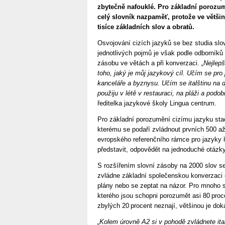
zbytečně nafouklé. Pro základní porozum
celý slovník nazpaměť, protože ve většině
tisíce základních slov a obratů.
Osvojování cizích jazyků se bez studia slo
jednotlivých pojmů je však podle odborníků
zásobu ve větách a při konverzaci.
„Nejlepš
toho, jaký je můj jazykový cíl. Učím se pro
kanceláře a byznysu. Učím se italštinu na 
použiju v létě v restauraci, na pláži a podob
ředitelka jazykové školy Lingua centrum.
Pro základní porozumění cizímu jazyku sta
kterému se podaří zvládnout prvních 500 a
evropského referenčního rámce pro jazyky ř
představit, odpovědět na jednoduché otázky
S rozšířením slovní zásoby na 2000 slov s
zvládne základní společenskou konverzaci –
plány nebo se zeptat na názor. Pro mnoho 
kterého jsou schopni porozumět asi 80 pro
zbylých 20 procent neznají, většinou je dok
„Kolem úrovně A2 si v pohodě zvládnete ita