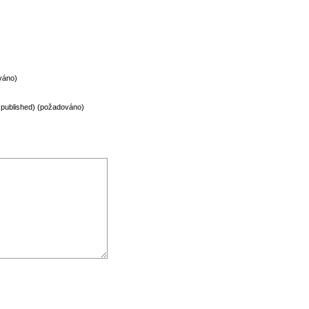
váno)
be published) (požadováno)