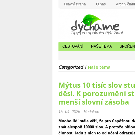
Hlavní strana
O nás
Archiv člán
Tipy pro spokojenější život
CESTOVÁNÍ
NAŠE TÉMA
SPOŘENÍ
Categorized |
Naše téma
Mýtus 10 tisíc slov s
děsí. K porozumění 
menší slovní zásoba
15. 04. 2025 - Redakce
Mnoho lidí stále věří, že pro úspěšnou d
znát alespoň 10000 slov. A protože biflo
činnost, řadu z nich to od učení odrazuje