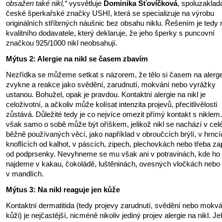
obsažen také nikl,“
vysvětluje
Dominika Šťovíčková
, spoluzaklad
české šperkařské značky USHI, která se specializuje na výrobu
originálních stříbrných náušnic bez obsahu niklu. Řešením je tedy n
kvalitního dodavatele, který deklaruje, že jeho šperky s puncovní
značkou 925/1000 nikl neobsahují.
Mýtus 2: Alergie na nikl se časem zbavím
Nezřídka se můžeme setkat s názorem, že tělo si časem na alerg
zvykne a reakce jako svědění, zarudnutí, mokvání nebo vyrážky
ustanou. Bohužel, opak je pravdou. Kontaktní alergie na nikl je
celoživotní, a ačkoliv může kolísat intenzita projevů, přecitlivělosti
zůstává. Důležité tedy je co nejvíce omezit přímý kontakt s niklem.
však samo o sobě může být oříškem, jelikož nikl se nachází v cel
běžně používaných věcí, jako například v obroučcích brýlí, v hrncí
knoflících od kalhot, v páscích, zipech, plechovkách nebo třeba za
od podprsenky. Nevyhneme se mu však ani v potravinách, kde ho
najdeme v kakau, čokoládě, luštěninách, ovesných vločkách nebo 
v mandlích.
Mýtus 3: Na nikl reaguje jen kůže
Kontaktní dermatitida (tedy projevy zarudnutí, svědění nebo mokvá
kůži) je nejčastější, nicméně nikoliv jediný projev alergie na nikl. Je