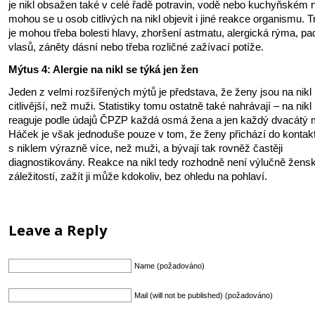
je nikl obsažen také v celé řadě potravin, vodě nebo kuchyňském n
mohou se u osob citlivých na nikl objevit i jiné reakce organismu. Tr
je mohou třeba bolesti hlavy, zhoršení astmatu, alergická rýma, pa
vlasů, záněty dásní nebo třeba rozličné zažívací potíže.
Mýtus 4: Alergie na nikl se týká jen žen
Jeden z velmi rozšířených mýtů je představa, že ženy jsou na nikl
citlivější, než muži. Statistiky tomu ostatně také nahrávají – na nikl
reaguje podle údajů ČPZP každá osmá žena a jen každý dvacátý 
Háček je však jednoduše pouze v tom, že ženy přichází do kontak
s niklem výrazně více, než muži, a bývají tak rovněž častěji
diagnostikovány. Reakce na nikl tedy rozhodně není výlučně žens
záležitostí, zažít ji může kdokoliv, bez ohledu na pohlaví.
Leave a Reply
Name (požadováno)
Mail (will not be published) (požadováno)