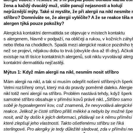
žena a každý dvacátý muž, stále panují nejasnosti a kolují
nejrůznější mýty. Také si myslíte, že při alergii na nikl nesmíte 
stříbro? Domníváte se, že alergii vyléčíte? A že se reakce těla 
alergen týká pouze pokožky?
Alergická kontaktní dermatitida se objevuje v místech kontaktu
s alergenem, hlavně v podpaží, na obličeji a rukou, v kožních záh
nebo třeba na chodidlech. Spadá mezi alergické reakce pozdního t
než se projeví, nějakou dobu to trvá (obvykle dva až tři dny). Ačkol
existuje na tři tisíce kontaktních alergenů, soli niklu vyvolávají aler
kontaktní dermatitidu nejčastěji.
Mýtus 1: Když mám alergii na nikl, nesmím nosit stříbro
Mám alergii na nikl, a tak si musím odepřít nošení stříbrných šperk
Velmi rozšířený omyl, který má do pravdy poměrně daleko. Alergie
nikl totiž není alergií na stříbro. Problém nastává tehdy, když šper
samotné stříbro obsahuje v příměsi kovů právě nikl.
„Stříbro samo
sobě je hypoalergenní kov, což znamená, že nevyvolává alergické
reakce. Jelikož je čisté stříbro příliš měkké a nebylo by možné šp
nosit, aniž by došlo k jejich deformaci, přidávají se k němu příměsi
které zlepšují jeho vlastnosti. Takto ošetřenému stříbru se říká
sterlingové. Pro alergiky je tedy důležité sledovat, zda v příměsi ne