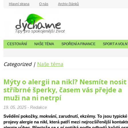
Hlavní strana
O nás
Archiv článků
Tipy pro spokojenější život
CESTOVÁNÍ
NAŠE TÉMA
SPOŘENÍ A FINANCE
SPORT A VOLN
Categorized |
Naše téma
Mýty o alergii na nikl? Nesmíte nosit
stříbrné šperky, časem vás přejde a
muži na ni netrpí
19. 05. 2025 - Redakce
Svědění pokožky, mokvání, zarudnutí, ekzémy. To jsou typické
projevy alergie na nikl, která patří mezi nejrozšířenější kontakt
alergie vůbec. Přestože se s ní potýká podle odhadů každá os