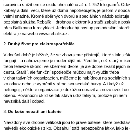
surovin a snížit emise oxidu uhelnatého až o 1 752 kilogramů. Ode
kabely a další věci, které už doma nepotřebujete, je přitom v souča
velmi snadné. Kromě sběrných dvorů a speciálních nádob existuje
bezplatná služba Rebalík – drobnou elektroniku stačí zabalit a posl
přes Balíkovnu k recyklaci. Jednoduchý postup pro odeslání staré
elektra je na webu www.rebalik.cz.
Druhý život pro elektrospotřebiče
V dnešní době je běžné, že se zbavujeme přístrojů, které stále ješt
fungují – a nahrazujeme je modernějšími. Před tím, než starý mixé
třeba televize skončí ve sběrném dvoře, je ale dobré zvážit jejich 
cestu. Starší, ale funkční spotřebiče můžou najít využití třeba
v charitativních organizacích, můžeme je nabídnout na sociálních s
za odvoz nebo je vyměnit v rámci sousedské burzy. A i když už
nefungují, některé organizace je dokážou opravit a znovu uvést do
oběhu.
Povánoční úklid se tak stává udržitelným, protože při něm
nevzniká další odpad.
Do koše nepatří ani baterie
Navzdory své drobné velikosti jsou to právě baterie, které představ
největší ekologické riziko. Obsahují totiž nebezpečné látky, jako je