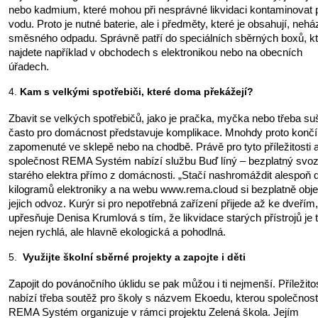
nebo kadmium, které mohou při nesprávné likvidaci kontaminovat 
vodu. Proto je nutné baterie, ale i předměty, které je obsahují, nehá
směsného odpadu. Správně patří do speciálních sběrných boxů, k
najdete například v obchodech s elektronikou nebo na obecních
úřadech.
Kam s velkými spotřebiči, které doma překážejí?
Zbavit se velkých spotřebičů, jako je pračka, myčka nebo třeba su
často pro domácnost představuje komplikace. Mnohdy proto končí
zapomenuté ve sklepě nebo na chodbě. Právě pro tyto příležitosti a
společnost REMA Systém nabízí službu Buď líný – bezplatný svo
starého elektra přímo z domácnosti. „Stačí nashromáždit alespoň 
kilogramů elektroniky a na webu www.rema.cloud si bezplatně obj
jejich odvoz. Kurýr si pro nepotřebná zařízení přijede až ke dveřím,
upřesňuje Denisa Krumlová s tím, že likvidace starých přístrojů je 
nejen rychlá, ale hlavně ekologická a pohodlná.
Využijte školní sběrné projekty a zapojte i děti
Zapojit do povánočního úklidu se pak můžou i ti nejmenší. Příležito
nabízí třeba soutěž pro školy s názvem Ekoedu, kterou společnost
REMA Systém organizuje v rámci projektu Zelená škola. Jejím