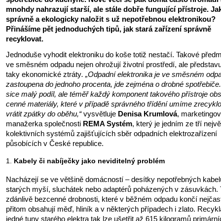
mnohdy nahrazují starší, ale stále dobře fungující přístroje. Ja
správně a ekologicky naložit s už nepotřebnou elektronikou?
Přinášíme pět jednoduchých tipů, jak stará zařízení správně
recyklovat.
Jednoduše vyhodit elektroniku do koše totiž nestačí. Takové před
ve směsném odpadu nejen ohrožují životní prostředí, ale představu
taky ekonomické ztráty
. „Odpadní elektronika je ve směsném odp
zastoupena do jednoho procenta, jde zejména o drobné spotřebiče.
sice malý podíl, ale téměř každý komponent takového přístroje ob
cenné materiály, které v případě správného třídění umíme zrecyklo
vrátit zpátky do oběhu,“
vysvětluje
Denisa Krumlová
, marketingo
manažerka společnosti
REMA Systém
, který je jedním ze tří nejv
kolektivních systémů zajišťujících sběr odpadních elektrozařízení
působících v České republice.
Kabely či nabíječky jako neviditelný problém
Nacházejí se ve většině domácností – desítky nepotřebných kabel
starých myší, sluchátek nebo adaptérů poházených v zásuvkách. 
zdánlivě bezcenné drobnosti, které v běžném odpadu končí nejčast
přitom obsahují měď, hliník a v některých případech i zlato. Recykl
jedné tuny starého elektra tak lze ušetřit až 615 kilogramů primárn