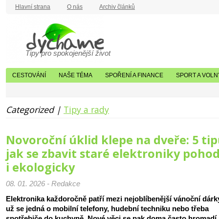
Hlavní strana
O nás
Archiv článků
Tipy pro spokojenější život
CESTOVÁNÍ
NAŠE TÉMA
SPOŘENÍ A FINANCE
SPORT A VOLN
Categorized |
Tipy a rady
Novoroční úklid klepe na dveře: 5 tip
jak se zbavit staré elektroniky poho
i ekologicky
08. 01. 2026 - Redakce
Elektronika každoročně patří mezi nejoblíbenější vánoční dárky
už se jedná o mobilní telefony, hudební techniku nebo třeba
spotřebiče do kuchyně. Nové věci se pak doma často hromadí 