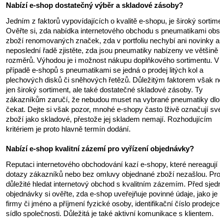
Nabízí e-shop dostatečný výběr a skladové zásoby?
Jedním z faktorů vypovídajících o kvalitě e-shopu, je široký sortim
Ověřte si, zda nabídka internetového obchodu s pneumatikami ob
zboží renomovaných značek, zda v portfoliu nechybí ani novinky a
neposlední řadě zjistěte, zda jsou pneumatiky nabízeny ve většině
rozměrů. Výhodou je i možnost nákupu doplňkového sortimentu. V
případě e-shopů s pneumatikami se jedná o prodej litých kol a
plechových disků či sněhových řetězů. Důležitým faktorem však n
jen široký sortiment, ale také dostatečné skladové zásoby. Ty
zákazníkům zaručí, že nebudou muset na vybrané pneumatiky dl
čekat. Dejte si však pozor, mnohé e-shopy často lživě označují sv
zboží jako skladové, přestože jej skladem nemají. Rozhodujícím
kritériem je proto hlavně termín dodání.
Nabízí e-shop kvalitní zázemí pro vyřízení objednávky?
Reputaci internetového obchodování kazí e-shopy, které nereagují
dotazy zákazníků nebo bez omluvy objednané zboží nezašlou. Pro
důležité hledat internetový obchod s kvalitním zázemím. Před sje
objednávky si ověřte, zda e-shop uveřejňuje povinné údaje, jako je
firmy či jméno a příjmení fyzické osoby, identifikační číslo prodejce
sídlo společnosti. Důležitá je také aktivní komunikace s klientem.