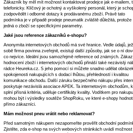
Zákazník by měl mít možnost kontaktovat prodejce jak e-mailem, t
telefonicky. Klíčový je ochotný a vyškolený personál, který je sch
zodpovědět i odborné dotazy k prodávanému zboží. Právě tato
podmínka je v případě prodeje pneumatik zvláště důležitá, protože
jedná o zboží se specifickými parametry.
Jaké jsou reference zákazníků e-shopu?
Anonymita internetových obchodů má své hranice. Vedle údajů, jež
sobě firma povinna zveřejnit, existují další způsoby, jak se o ní do
co nejvíce. Ideální jsou samozřejmě reference od známých. Zákaz
hodnocení zboží i internetových obchodů přináší také nezávislý ná
rádce Heureka.cz. S jeho pomocí si můžete snadno udělat obráze
spokojenosti nakupujících s dodací lhůtou, přehledností i kvalitou
komunikace obchodu. Další záruku bezpečného nákupu přes inter
poskytuje nezávislá asociace APEK. Ta internetovým obchodům, k
splní přísná kritéria, uděluje certifikáty kvality. Vodítkem pro nakupu
mohou být i výsledky soutěže ShopRoku, ve které e-shopy hodnot
přímo zákazníci.
Mám možnost pneu vrátit nebo reklamovat?
Před samotným nákupem nezapomeňte prověřit obchodní podmín
Zjistěte, zda e-shop na svých webových stránkách uvádí možnost