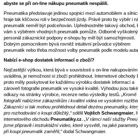
abyste se při on-line nákupu pneumatik nespálili.
Pneumatika představuje jedinou spojnici mezi automobilem a silnic
hraje tak klíčovou roli v bezpečnosti jízdy. Právě proto by výběr i 
pneumatik neměl být podceňován. Upřednostněte takový obchod, 
vám s výběrem vhodných pneumatik pomůže. Odborně vyškolený
personál zákaznické podpory e-shopu by měl být samozřejmostí.
Dobrým pomocníkem bývá rovněž intuitivní průvodce výběrem
pneumatik nebo třeba možnost volby pneumatik podle modelu auta
Nabízí e-shop dostatek informací o zboží?
Nejčastější výtkou, která bývá v souvislosti s on-line nakupováním
uváděna, je nemožnost si zboží prohlédnout. Internetové obchody 
proto měly poskytovat ke každému výrobku dostatek informací a
zároveň fotografie pneumatik ve vysoké kvalitě. Výhodou jsou také
odkazy na stránky výrobce, recenze nebo výsledky testů.
„Kromě
fotografií nabízíme zákazníkům i kvalitní videa ve vysokém rozliše
Zákazníci si tak mohou prohlédnout detail dezénu pneumatiky, kter
pro rozhodování o koupi důležitý,“
sdělil
Vojtěch Schwangmaier
, 
internetového obchodu
Pneumatiky.cz
.
„V rámci naší služby Pne
jsme připravili i instruktážní video, které vysvětlí, na jaké parametr
při koupi pneumatik zaměřit,“
dodal Schwangmaier.