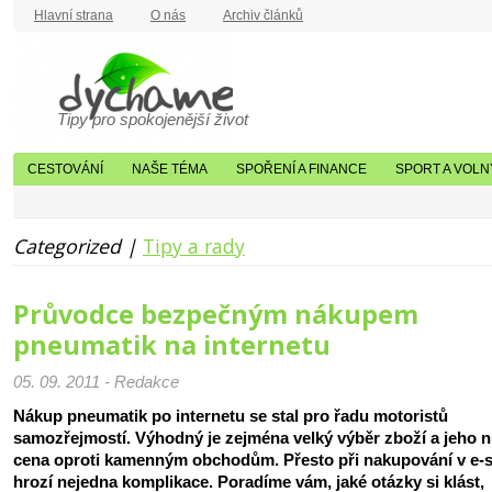
Hlavní strana
O nás
Archiv článků
Tipy pro spokojenější život
CESTOVÁNÍ
NAŠE TÉMA
SPOŘENÍ A FINANCE
SPORT A VOLN
Categorized |
Tipy a rady
Průvodce bezpečným nákupem
pneumatik na internetu
05. 09. 2011 - Redakce
Nákup pneumatik po internetu se stal pro řadu motoristů
samozřejmostí. Výhodný je zejména velký výběr zboží a jeho n
cena oproti kamenným obchodům. Přesto při nakupování v e-
hrozí nejedna komplikace. Poradíme vám, jaké otázky si klást,