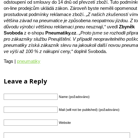
odstoupení od smlouvy do 14 dnů od převzetí zboží. Tuto podmínku
on-line prodejcům ukládá zákon. Zároveň byste neměli opomenout
prostudovat podmínky reklamace zboží.
„Z našich zkušeností vím
většina závad na pneumatice je způsobena neopatrnou jízdou. Z t
důvodu výrobci většinou reklamaci pneu neuznají,“
uvedl
Zbyněk
Svoboda
z e-shopu
Pneumatiky.cz
.
„Proto jsme se rozhodli připra
pro zákazníky službu Pneujištění. V případě neopravitelného pošk
pneumatiky získá zákazník slevu na jakoukoli další novou pneuma
ve výši až 100 % z nákupní ceny,“
doplnil Svoboda.
Tags |
pneumatiky
Leave a Reply
Name (požadováno)
Mail (will not be published) (požadováno)
Website