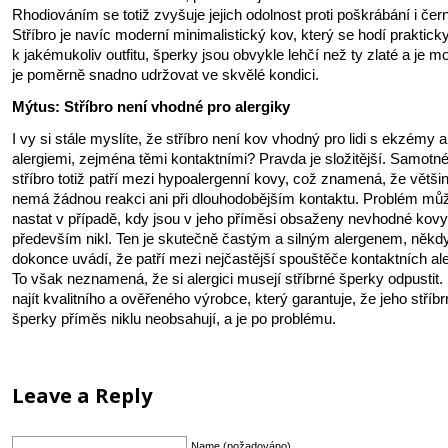
Rhodiováním se totiž zvyšuje jejich odolnost proti poškrábání i čer
Stříbro je navíc moderní minimalistický kov, který se hodí praktick
k jakémukoliv outfitu, šperky jsou obvykle lehčí než ty zlaté a je 
je poměrně snadno udržovat ve skvělé kondici.
Mýtus: Stříbro není vhodné pro alergiky
I vy si stále myslíte, že stříbro není kov vhodný pro lidi s ekzémy a
alergiemi, zejména těmi kontaktními? Pravda je složitější. Samotné
stříbro totiž patří mezi hypoalergenní kovy, což znamená, že většina
nemá žádnou reakci ani při dlouhodobějším kontaktu. Problém mů
nastat v případě, kdy jsou v jeho příměsi obsaženy nevhodné kovy
především nikl. Ten je skutečně častým a silným alergenem, někd
dokonce uvádí, že patří mezi nejčastější spouštěče kontaktních aler
To však neznamená, že si alergici musejí stříbrné šperky odpustit.
najít kvalitního a ověřeného výrobce, který garantuje, že jeho stříb
šperky příměs niklu neobsahují, a je po problému.
Leave a Reply
Name (požadováno)