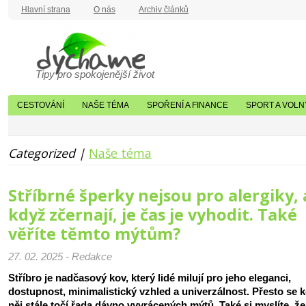
Hlavní strana
O nás
Archiv článků
Tipy pro spokojenější život
CESTOVÁNÍ
NAŠE TÉMA
SPOŘENÍ A FINANCE
SPORT A VOLN
Categorized |
Naše téma
Stříbrné šperky nejsou pro alergiky, 
když zčernají, je čas je vyhodit. Také
věříte těmto mýtům?
27. 02. 2025 - Redakce
Stříbro je nadčasový kov, který lidé milují pro jeho eleganci,
dostupnost, minimalistický vzhled a univerzálnost. Přesto se 
něj stále točí řada dávno vyvrácených mýtů. Také si myslíte, ž