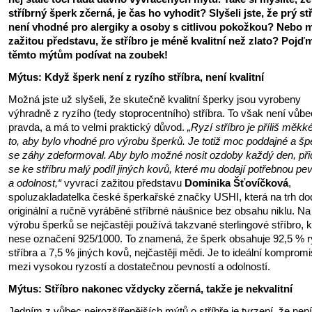
stříbrný šperk zčerná, je čas ho vyhodit? Slyšeli jste, že prý st
není vhodné pro alergiky a osoby s citlivou pokožkou? Nebo 
zažitou představu, že stříbro je méně kvalitní než zlato? Pojď
těmto mýtům podívat na zoubek!
Mýtus: Když šperk není z ryzího stříbra, není kvalitní
Možná jste už slyšeli, že skutečně kvalitní šperky jsou vyrobeny
výhradně z ryzího (tedy stoprocentního) stříbra. To však není vůbe
pravda, a má to velmi praktický důvod.
„Ryzí stříbro je příliš měkk
to, aby bylo vhodné pro výrobu šperků. Je totiž moc poddajné a šp
se záhy zdeformoval. Aby bylo možné nosit ozdoby každý den, př
se ke stříbru malý podíl jiných kovů, které mu dodají potřebnou pe
a odolnost,“
vyvrací zažitou představu
Dominika Šťovíčková
,
spoluzakladatelka české šperkařské značky USHI, která na trh d
originální a ručně vyráběné stříbrné náušnice bez obsahu niklu. Na
výrobu šperků se nejčastěji používá takzvané sterlingové stříbro, k
nese označení 925/1000. To znamená, že šperk obsahuje 92,5 % r
stříbra a 7,5 % jiných kovů, nejčastěji mědi. Je to ideální kompromi
mezi vysokou ryzostí a dostatečnou pevností a odolností.
Mýtus: Stříbro nakonec vždycky zčerná, takže je nekvalitní
Jedním z vůbec nejrozšířenějších mýtů o stříbře je tvrzení, že není