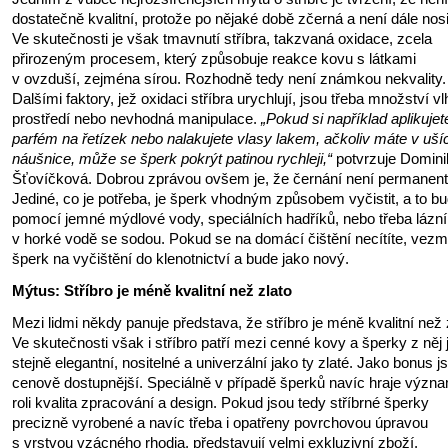
dostatečně kvalitní, protože po nějaké době zčerná a není dále nosi
Ve skutečnosti je však tmavnutí stříbra, takzvaná oxidace, zcela
přirozeným procesem, který způsobuje reakce kovu s látkami
v ovzduší, zejména sírou. Rozhodně tedy není známkou nekvality.
Dalšími faktory, jež oxidaci stříbra urychlují, jsou třeba množství vl
prostředí nebo nevhodná manipulace.
„Pokud si například aplikujet
parfém na řetízek nebo nalakujete vlasy lakem, ačkoliv máte v uší
náušnice, může se šperk pokrýt patinou rychleji,“
potvrzuje Domini
Šťovíčková. Dobrou zprávou ovšem je, že černání není permanent
Jediné, co je potřeba, je šperk vhodným způsobem vyčistit, a to b
pomocí jemné mýdlové vody, speciálních hadříků, nebo třeba lázní
v horké vodě se sodou. Pokud se na domácí čištění necítíte, vezm
šperk na vyčištění do klenotnictví a bude jako nový.
Mýtus: Stříbro je méně kvalitní než zlato
Mezi lidmi někdy panuje představa, že stříbro je méně kvalitní než 
Ve skutečnosti však i stříbro patří mezi cenné kovy a šperky z něj 
stejně elegantní, nositelné a univerzální jako ty zlaté. Jako bonus j
cenově dostupnější. Speciálně v případě šperků navíc hraje význ
roli kvalita zpracování a design. Pokud jsou tedy stříbrné šperky
precizně vyrobené a navíc třeba i opatřeny povrchovou úpravou
s vrstvou vzácného rhodia, představují velmi exkluzivní zboží.