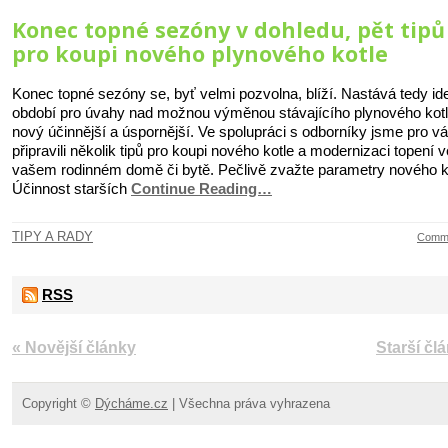
Konec topné sezóny v dohledu, pět tipů
pro koupi nového plynového kotle
Konec topné sezóny se, byť velmi pozvolna, blíží. Nastává tedy ide
období pro úvahy nad možnou výměnou stávajícího plynového kotl
nový účinnější a úspornější. Ve spolupráci s odborníky jsme pro v
připravili několik tipů pro koupi nového kotle a modernizaci topení v
vašem rodinném domě či bytě. Pečlivě zvažte parametry nového k
Účinnost starších
Continue Reading…
TIPY A RADY
Comme
RSS
« Novější články
Starší čl
Copyright ©
Dýcháme.cz
| Všechna práva vyhrazena