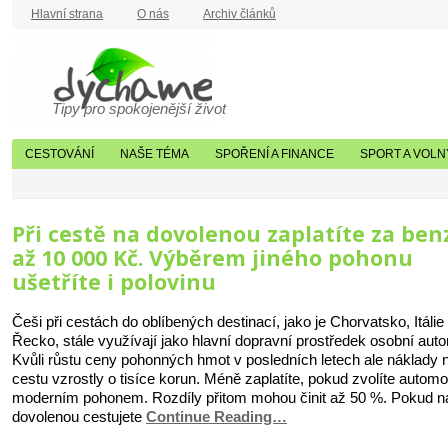
Hlavní strana
O nás
Archiv článků
Tipy pro spokojenější život
CESTOVÁNÍ
NAŠE TÉMA
SPOŘENÍ A FINANCE
SPORT A VOLN
Při cestě na dovolenou zaplatíte za ben
až 10 000 Kč. Výběrem jiného pohonu
ušetříte i polovinu
Češi při cestách do oblíbených destinací, jako je Chorvatsko, Itálie
Řecko, stále využívají jako hlavní dopravní prostředek osobní auto
Kvůli růstu ceny pohonných hmot v posledních letech ale náklady 
cestu vzrostly o tisíce korun. Méně zaplatíte, pokud zvolíte automo
moderním pohonem. Rozdíly přitom mohou činit až 50 %. Pokud n
dovolenou cestujete
Continue Reading…