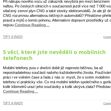
Při nákupu nového vozu už zákazník nevybírá jen mezi benzínem 
naftou. Po českých silnicích v současnosti jezdí více než 7 000 vo
stlačený zemní plyn CNG a také stovky elektromobilů. Je ale již d
CNG rozumnou alternativou běžných automobilů? Přinášíme přehl
pravd a mýtů o tomto pohonu. Alternativní dopravní prostředky už
nejsou
Continue Reading…
TIPY A RADY
Comme
5 věcí, které jste nevěděli o mobilních
telefonech
Mobilní telefony jsou v dnešní době již naprosto běžnou, ba až
nepostradatelnou součástí našeho každodenního života. Používám
práci i ve volném čase a řada z nás si myslí, že o svém mobilním
telefonu ví prakticky vše. Co má mobilní telefon společného s goril
kolik kilometrů urazí jeho součástky a kolik ukrývá zlata? Předsta
Continue Reading…
TIPY A RADY
Comme