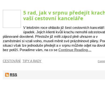
5 rad, jak v srpnu předejít krac
vaší cestovní kanceláře
V letošním roce ohlásilo již šest cestovních kanceláří
úpadek. Jejich klienti kvůli krachu nemohli odcestova
plánované dovolené. Přestože již měli zájezd plně uhrazen a v
zaměstnání si vzali volno, museli měnit své prázdninové plány. P
situaci však lze jednoduše předejít a v srpnu můžete odjet na dovo
bez potíží. Poradíme vám, na co se
Continue Reading…
CESTOVÁNÍ
,
TIPY A RADY
Comme
RSS