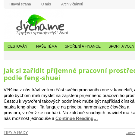
Hlavní strana
O nás
Archiv článků
Tipy pro spokojenější život
CESTOVÁNÍ
NAŠE TÉMA
SPOŘENÍ A FINANCE
SPORT A VOLN
Jak si zařídit příjemné pracovní prostře
podle feng-shuei
Většina z nás tráví velkou část svého pracovního dne v kanceláři, 
proto bychom měli myslet na zajištění příjemného pracovního prost
Cestou k vytvoření takových podmínek může být například čínská
nauka feng-shuei. Ta funguje na principu harmonizace člověka a
prostoru, v němž se nachází. Na základě snadných pravidel má k
nás možnost jednoduše a
Continue Reading…
TIPY A RADY
Comme