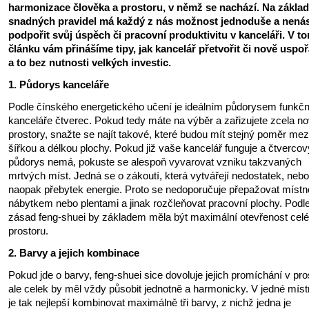
harmonizace člověka a prostoru, v němž se nachází. Na zákla
snadných pravidel má každý z nás možnost jednoduše a nenás
podpořit svůj úspěch či pracovní produktivitu v kanceláři. V t
článku vám přinášíme tipy, jak kancelář přetvořit či nově uspoř
a to bez nutnosti velkých investic.
1. Půdorys kanceláře
Podle čínského energetického učení je ideálním půdorysem funkčn
kanceláře čtverec. Pokud tedy máte na výběr a zařizujete zcela n
prostory, snažte se najít takové, které budou mít stejný poměr mez
šířkou a délkou plochy. Pokud již vaše kancelář funguje a čtvercov
půdorys nemá, pokuste se alespoň vyvarovat vzniku takzvaných
mrtvých míst. Jedná se o zákoutí, která vytvářejí nedostatek, nebo
naopak přebytek energie. Proto se nedoporučuje přepažovat místn
nábytkem nebo plentami a jinak rozčleňovat pracovní plochy. Podl
zásad feng-shuei by základem měla být maximální otevřenost cel
prostoru.
2. Barvy a jejich kombinace
Pokud jde o barvy, feng-shuei sice dovoluje jejich promíchání v pro
ale celek by měl vždy působit jednotně a harmonicky. V jedné míst
je tak nejlepší kombinovat maximálně tři barvy, z nichž jedna je