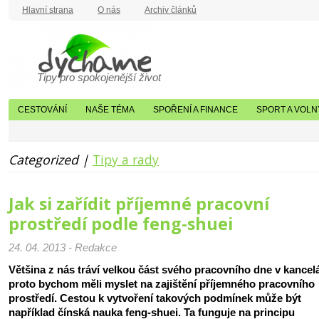
Hlavní strana
O nás
Archiv článků
Tipy pro spokojenější život
CESTOVÁNÍ
NAŠE TÉMA
SPOŘENÍ A FINANCE
SPORT A VOLN
Categorized |
Tipy a rady
Jak si zařídit příjemné pracovní
prostředí podle feng-shuei
24. 04. 2013 - Redakce
Většina z nás tráví velkou část svého pracovního dne v kancelá
proto bychom měli myslet na zajištění příjemného pracovního
prostředí. Cestou k vytvoření takových podmínek může být
například čínská nauka feng-shuei. Ta funguje na principu