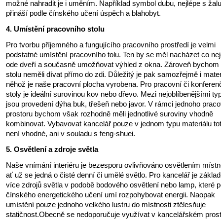
možné nahradit je i uměním. Například symbol dubu, nejlépe s žalu
přináší podle čínského učení úspěch a blahobyt.
4. Umístění pracovního stolu
Pro tvorbu příjemného a fungujícího pracovního prostředí je velmi
podstatné umístění pracovního tolu. Ten by se měl nacházet co nej
ode dveří a současně umožňovat výhled z okna. Zároveň bychom
stolu neměli dívat přímo do zdi. Důležitý je pak samozřejmě i materi
něhož je naše pracovní plocha vyrobena. Pro pracovní či konferen
stoly je ideální surovinou kov nebo dřevo. Mezi nejoblíbenějšími ty
jsou provedení dýha buk, třešeň nebo javor. V rámci jednoho prac
prostoru bychom však rozhodně měli jednotlivé suroviny vhodně
kombinovat. Vybavovat kancelář pouze v jednom typu materiálu tot
není vhodné, ani v souladu s feng-shuei.
5. Osvětlení a zdroje světla
Naše vnímání interiéru je bezesporu ovlivňováno osvětlením místno
ať už se jedná o čisté denní či umělé světlo. Pro kancelář je zákl
více zdrojů světla v podobě bodového osvětlení nebo lamp, které p
čínského energetického učení umí rozpohybovat energii. Naopak
umístění pouze jednoho velkého lustru do místnosti ztělesňuje
statičnost.Obecně se nedoporučuje využívat v kancelářském prost