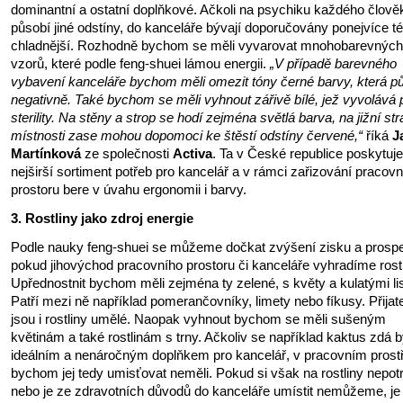
dominantní a ostatní doplňkové. Ačkoli na psychiku každého člově
působí jiné odstíny, do kanceláře bývají doporučovány ponejvíce 
chladnější. Rozhodně bychom se měli vyvarovat mnohobarevných
vzorů, které podle feng-shuei lámou energii.
„V případě barevného
vybavení kanceláře bychom měli omezit tóny černé barvy, která p
negativně. Také bychom se měli vyhnout zářivě bílé, jež vyvolává 
sterility. Na stěny a strop se hodí zejména světlá barva, na jižní st
místnosti zase mohou dopomoci ke štěstí odstíny červené,“
říká
J
Martínková
ze společnosti
Activa
. Ta v České republice poskytuje
nejširší sortiment potřeb pro kancelář a v rámci zařizování pracov
prostoru bere v úvahu ergonomii i barvy.
3. Rostliny jako zdroj energie
Podle nauky feng-shuei se můžeme dočkat zvýšení zisku a prosper
pokud jihovýchod pracovního prostoru či kanceláře vyhradíme rost
Upřednostnit bychom měli zejména ty zelené, s květy a kulatými lis
Patří mezi ně například pomerančovníky, limety nebo fíkusy. Přijat
jsou i rostliny umělé. Naopak vyhnout bychom se měli sušeným
květinám a také rostlinám s trny. Ačkoliv se například kaktus zdá b
ideálním a nenáročným doplňkem pro kancelář, v pracovním prost
bychom jej tedy umisťovat neměli. Pokud si však na rostliny nepo
nebo je ze zdravotních důvodů do kanceláře umístit nemůžeme, je