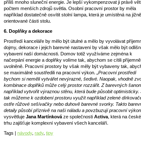
příliš mnoho sluneční energie. Je lepší vykompenzovat ji právě vě
počtem menších zdrojů světla. Osobní pracovní prostor by měla
například dostatečně osvítit stolní lampa, která je umístěná na jižn
orientované části stolu.
6. Doplňky a dekorace
Prostředí kanceláře by mělo být útulné a mělo by vyvolávat příjem
dojmy, dekorace i jejich barevné nastavení by však mělo být odliš
vybavení naší domácnosti. Domov totiž využíváme zejména k
načerpání energie a doplňky volíme tak, abychom se cítili příjemně
uvolněně. Pracovní prostory by však měly být vybaveny tak, aby
se maximálně soustředili na pracovní výkon.
„Pracovní prostředí
bychom si neměli vytvářet nevýrazné, šedivé. Naopak, vhodně zv
kombinace doplňků může celý prostor rozzářit. Z barevných šanon
například vytvořit výraznou stěnu, která bude působit optimisticky.
tak můžeme k ozdobení prostoru využít například zelené dírkovač
ostře růžové sešívačky nebo duhově barevné svorky. Takto barev
detaily působí příznivě na naši náladu a povzbuzují pracovní výkon
vysvětluje
Jana Martínková
ze společnosti
Activa
, která na česk
trhu zajišťuje komplexní vybavení všech kanceláří.
Tags |
návody
,
rady
,
tipy