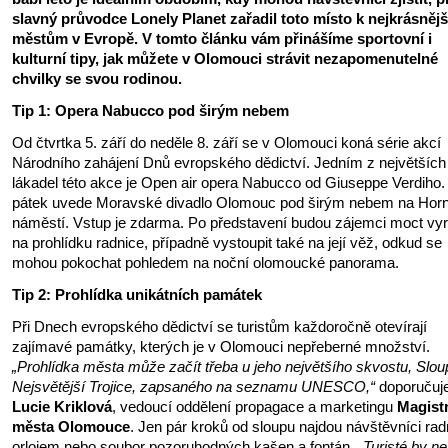
slavný průvodce Lonely Planet zařadil toto místo k nejkrásněj
městům v Evropě. V tomto článku vám přinášíme sportovní i
kulturní tipy, jak můžete v Olomouci strávit nezapomenutelné
chvilky se svou rodinou.
Tip 1: Opera Nabucco pod širým nebem
Od čtvrtka 5. září do neděle 8. září se v Olomouci koná série akcí
Národního zahájení Dnů evropského dědictví. Jedním z největších
lákadel této akce je Open air opera Nabucco od Giuseppe Verdiho.
pátek uvede Moravské divadlo Olomouc pod širým nebem na Hor
náměstí. Vstup je zdarma. Po představení budou zájemci moct vyr
na prohlídku radnice, případně vystoupit také na její věž, odkud se
mohou pokochat pohledem na noční olomoucké panorama.
Tip 2: Prohlídka unikátních památek
Při Dnech evropského dědictví se turistům každoročně otevírají
zajímavé památky, kterých je v Olomouci nepřeberné množství.
„Prohlídka města může začít třeba u jeho největšího skvostu, Slou
Nejsvětější Trojice, zapsaného na seznamu UNESCO,“
doporučuj
Lucie Kriklová
, vedoucí oddělení propagace a marketingu
Magist
města Olomouce
. Jen pár kroků od sloupu najdou návštěvníci radn
orlojem nebo soubor pozoruhodných kašen a fontán.
„Turisté by n