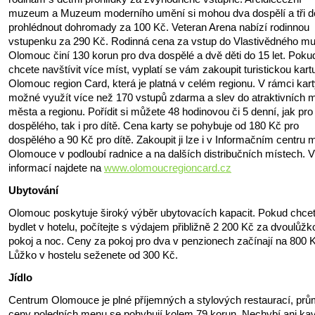
muzeum a Muzeum moderního umění si mohou dva dospělí a tři dě
prohlédnout dohromady za 100 Kč. Veteran Arena nabízí rodinnou
vstupenku za 290 Kč. Rodinná cena za vstup do Vlastivědného m
Olomouc činí 130 korun pro dva dospělé a dvě děti do 15 let. Poku
chcete navštívit více míst, vyplatí se vám zakoupit turistickou kart
Olomouc region Card, která je platná v celém regionu. V rámci kart
možné využít více než 170 vstupů zdarma a slev do atraktivních m
města a regionu. Pořídit si můžete 48 hodinovou či 5 denní, jak pro
dospělého, tak i pro dítě. Cena karty se pohybuje od 180 Kč pro
dospělého a 90 Kč pro dítě. Zakoupit ji lze i v Informačním centru 
Olomouce v podloubí radnice a na dalších distribučních místech. V
informací najdete na
www.olomoucregioncard.cz
Ubytování
Olomouc poskytuje široký výběr ubytovacích kapacit. Pokud chce
bydlet v hotelu, počítejte s výdajem přibližně 2 200 Kč za dvoulůž
pokoj a noc. Ceny za pokoj pro dva v penzionech začínají na 800 
Lůžko v hostelu seženete od 300 Kč.
Jídlo
Centrum Olomouce je plné příjemných a stylových restaurací, pr
ceny poledních menu se pohybují kolem 79 korun. Nechybí ani ka