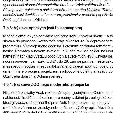
vynechat ani oblast Olomouckého hradu na Václavském návrší s
Biskupským palácem a gotickým dómem svatého Václava. Tamté
nachází také Arcidiecézní muzeum, založené z podnětu papeže J
Pavla II.,“
doplňuje Kriklová.
Tip 3: Výstava optických jevů i videomapping
Mnoho olomouckých památek lidé brzy uvidí v novém světle – a to
slova a do písmene. Světlo totiž hraje důležitou roli v doprovodném
programu Dnů evropského dědictví. Letošním národním tématem j
heslo: „Památky v novém světle.“ Už 7. září tak lidé najdou na Ho
náměstí například výstavu optických a světelných jevů. Chystá se
noční nasvícení památek. Od 24. do 28. září se pak ve městě usk
mezinárodní soutěžní festival takzvaného videomappingu. Jde o vi
umění, které pracuje s projekcemi na libovolné objekty a fasády bu
Ožijí třeba domy na Dolním náměstí.
Tip 4: Návštěva ZOO nebo moderního aquaparku
Historické památky však rozhodně nejsou jediným, co Olomouc 
nabídnout. Tradičním lákadlem pro rodiny s dětmi je zoologická za
která je zasazená do lesního prostředí. Nabízí pavilon s netopýry,
mořské akvárium se žraloky nebo průchozí výběhy opic. Mezi tém
400 živočišných druhů lze spatřit i velice vzácného lva berberskéh