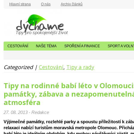
Hlavní strana
O nás
Archiv článků
Tipy pro spokojenější život
CESTOVÁNÍ
NAŠE TÉMA
SPOŘENÍ A FINANCE
SPORT A VOLN
Categorized |
Cestování
,
Tipy a rady
Tipy na rodinné babí léto v Olomouci
památky, zábava a nezapomenuteln
atmosféra
27. 08. 2013 - Redakce
Výjimečné památky, rozlehlé parky a spoustu příležitostí k záb
relaxaci nabízí turistům moravská metropole Olomouc. Přicház
babí léto je ideálním obdobím, kdy mohou návštěvníci zjistit, p