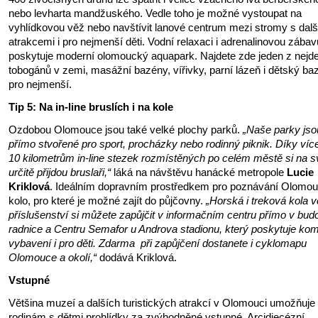
nebo levharta mandžuského. Vedle toho je možné vystoupat na
vyhlídkovou věž nebo navštívit lanové centrum mezi stromy s dalš
atrakcemi i pro nejmenší děti. Vodní relaxaci i adrenalinovou zábav
poskytuje moderní olomoucký aquapark. Najdete zde jeden z nejde
tobogánů v zemi, masážní bazény, vířivky, parní lázeň i dětský ba
pro nejmenší.
Tip 5: Na in-line bruslích i na kole
Ozdobou Olomouce jsou také velké plochy parků.
„Naše parky jso
přímo stvořené pro sport, procházky nebo rodinný piknik. Díky víc
10 kilometrům in-line stezek rozmístěných po celém městě si na s
určitě přijdou bruslaři,“
láká na návštěvu hanácké metropole
Lucie
Kriklová
. Ideálním dopravním prostředkem pro poznávání Olomou
kolo, pro které je možné zajít do půjčovny.
„Horská i treková kola 
příslušenství si můžete zapůjčit v informačním centru přímo v bud
radnice a Centru Semafor u Androva stadionu, který poskytuje kom
vybavení i pro děti. Zdarma při zapůjčení dostanete i cyklomapu
Olomouce a okolí,“
dodává Kriklová.
Vstupné
Většina muzeí a dalších turistických atrakcí v Olomouci umožňuje
rodinám s dětmi prohlídky za zvýhodněné vstupné. Arcidiecézní