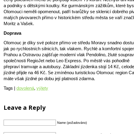
a podniky s dětskými koutky. Ke gurmánským zážitkům, které bys
Olomouci neměli opomenout, patří tvarůžky se sklenicí dobrého pi
malých pivovarech přímo v historickém středu města se vaří znač
Moritz a Vašek.
Doprava
Olomouc je díky své poloze přímo ve středu Moravy snadno dost
jak po rychlostních silnicích, tak vlakem. Rychlé a komfortní spojen
Prahou a Ostravou zajišťuje moderní vlak Pendolino, žluté soupra
společnosti RegioJet nebo Leo Express. Po městě vás pohodlně
přepraví tramvaje a autobusy. Základní jízdenka stojí 14 Kč, celod
jízdné přijde na 46 Kč. Se zmíněnou turistickou Olomouc region C
máte však jízdné po dobu její platnosti zdarma.
Tags |
dovolená
,
výlety
Leave a Reply
Name (požadováno)