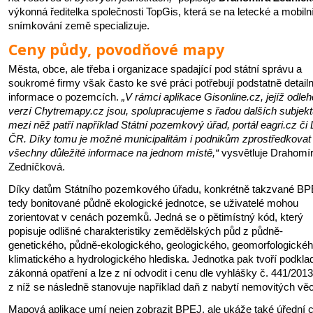
výkonná ředitelka společnosti TopGis, která se na letecké a mobiln
snímkování země specializuje.
Ceny půdy, povodňové mapy
Města, obce, ale třeba i organizace spadající pod státní správu a
soukromé firmy však často ke své práci potřebují podstatně detailn
informace o pozemcích.
„V rámci aplikace Gisonline.cz, jejíž odle
verzí Chytremapy.cz jsou, spolupracujeme s řadou dalších subjekt
mezi něž patří například Státní pozemkový úřad, portál eagri.cz či
ČR. Díky tomu je možné municipalitám i podnikům zprostředkovat
všechny důležité informace na jednom místě,“
vysvětluje Drahomí
Zedníčková.
Díky datům Státního pozemkového úřadu, konkrétně takzvané BP
tedy bonitované půdně ekologické jednotce, se uživatelé mohou
zorientovat v cenách pozemků. Jedná se o pětimístný kód, který
popisuje odlišné charakteristiky zemědělských půd z půdně-
genetického, půdně-ekologického, geologického, geomorfologickéh
klimatického a hydrologického hlediska. Jednotka pak tvoří podkla
zákonná opatření a lze z ní odvodit i cenu dle vyhlášky č. 441/2013
z níž se následně stanovuje například daň z nabytí nemovitých věc
Mapová aplikace umí nejen zobrazit BPEJ, ale ukáže také úřední 