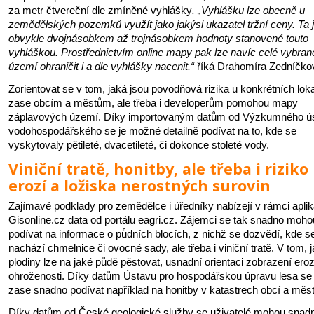
za metr čtvereční dle zmíněné vyhlášky
. „Vyhlášku lze obecně u
zemědělských pozemků využít jako jakýsi ukazatel tržní ceny. Ta je
obvykle dvojnásobkem až trojnásobkem hodnoty stanovené touto
vyhláškou. Prostřednictvím online mapy pak lze navíc celé vybran
území ohraničit i a dle vyhlášky nacenit,“
říká Drahomíra Zedníčko
Zorientovat se v tom, jaká jsou povodňová rizika u konkrétních lokal
zase obcím a městům, ale třeba i developerům pomohou mapy
záplavových území. Díky importovaným datům od Výzkumného ú
vodohospodářského se je možné detailně podívat na to, kde se
vyskytovaly pětileté, dvacetileté, či dokonce stoleté vody.
Viniční tratě, honitby, ale třeba i riziko
erozí a ložiska nerostných surovin
Zajímavé podklady pro zemědělce i úředníky nabízejí v rámci apli
Gisonline.cz data od portálu eagri.cz. Zájemci se tak snadno moho
podívat na informace o půdních blocích, z nichž se dozvědí, kde s
nachází chmelnice či ovocné sady, ale třeba i viniční tratě. V tom, 
plodiny lze na jaké půdě pěstovat, usnadní orientaci zobrazení eroz
ohroženosti. Díky datům Ústavu pro hospodářskou úpravu lesa se 
zase snadno podívat například na honitby v katastrech obcí a měst
Díky datům od České geologické služby se uživatelé mohou snad