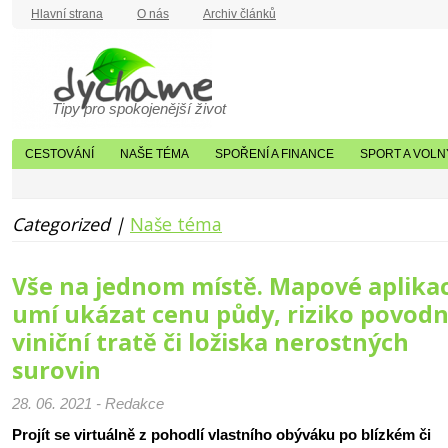
Hlavní strana
O nás
Archiv článků
Tipy pro spokojenější život
CESTOVÁNÍ
NAŠE TÉMA
SPOŘENÍ A FINANCE
SPORT A VOLN
Categorized |
Naše téma
Vše na jednom místě. Mapové aplika
umí ukázat cenu půdy, riziko povodní
viniční tratě či ložiska nerostných
surovin
28. 06. 2021 - Redakce
Projít se virtuálně z pohodlí vlastního obýváku po blízkém či