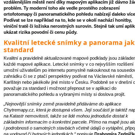
vzdálenějším městě není díky mapovým aplikacím již dávno ž
problém. Ty moderní toho ale vedle prostého zobrazení
ortofotomapy či panoramatického pohledu nabízejí daleko více
Podívat se lze například na to, kde se v okolí nachází honitby,
viniční tratě či ložiska nerostných surovin. Stejně tak umí apli
ukázat rizika povodní či cenu půdy.
Kvalitní letecké snímky a panorama ja
standard
Kvalitní a pravidelně aktualizované mapové podklady jsou základ
každé mapové aplikace. Letecké snímky v co nejvyšším rozlišení
umožní uživatelům po internetu pomyslně nakouknout na sousedo
zahrádku či se z ptačí perspektivy podívat na Václavské náměstí,
Karlštejn nebo jakékoliv jiné místo v Česku. Podobně se v dnešní 
považuje za standard i možnost přepnout se v aplikaci do
panoramatického pohledu a vybranými místy si doslova projít.
„Nejnovější snímky země pravidelně přidáváme do aplikace
Chytremapy.cz, která je dostupná všem. Její součástí je taktéž na
na Katastr nemovitostí, takže se lidé mohou jednoduše dostat k
základním informacím o konkrétní parcele. Přímo na mapě jsou ale
i podrobnosti o samotných stavbách včetně údajů o vytápění, připo
na vodovod či bytových jednotkách,“
popisuje
Drahomíra Zedníčk