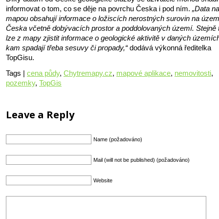
informovat o tom, co se děje na povrchu Česka i pod ním.
„Data n
mapou obsahují informace o ložiscích nerostných surovin na územ
Česka včetně dobývacích prostor a poddolovaných území. Stejně 
lze z mapy zjistit informace o geologické aktivitě v daných územíc
kam spadají třeba sesuvy či propady,“
dodává výkonná ředitelka
TopGisu.
Tags |
cena půdy
,
Chytremapy.cz
,
mapové aplikace
,
nemovitosti
,
pozemky
,
TopGis
Leave a Reply
Name (požadováno)
Mail (will not be published) (požadováno)
Website