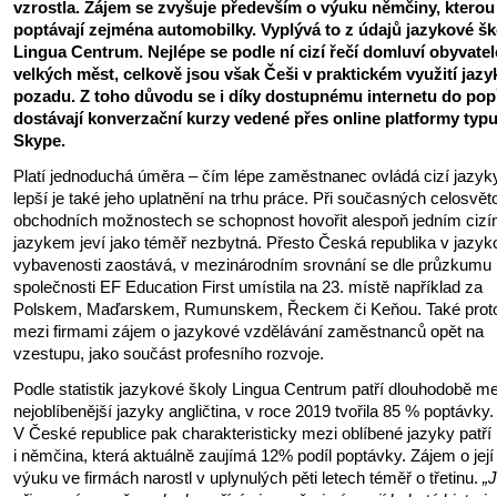
vzrostla. Zájem se zvyšuje především o výuku němčiny, kterou
poptávají zejména automobilky. Vyplývá to z údajů jazykové šk
Lingua Centrum. Nejlépe se podle ní cizí řečí domluví obyvatel
velkých měst, celkově jsou však Češi v praktickém využití jazy
pozadu. Z toho důvodu se i díky dostupnému internetu do pop
dostávají konverzační kurzy vedené přes online platformy typ
Skype.
Platí jednoduchá úměra – čím lépe zaměstnanec ovládá cizí jazyky
lepší je také jeho uplatnění na trhu práce. Při současných celosvě
obchodních možnostech se schopnost hovořit alespoň jedním ciz
jazykem jeví jako téměř nezbytná. Přesto Česká republika v jazyk
vybavenosti zaostává, v mezinárodním srovnání se dle průzkumu
společnosti EF Education First umístila na 23. místě například za
Polskem, Maďarskem, Rumunskem, Řeckem či Keňou. Také proto
mezi firmami zájem o jazykové vzdělávání zaměstnanců opět na
vzestupu, jako součást profesního rozvoje.
Podle statistik jazykové školy Lingua Centrum patří dlouhodobě me
nejoblíbenější jazyky angličtina, v roce 2019 tvořila 85 % poptávky.
V České republice pak charakteristicky mezi oblíbené jazyky patří
i němčina, která aktuálně zaujímá 12% podíl poptávky. Zájem o její
výuku ve firmách narostl v uplynulých pěti letech téměř o třetinu.
„J