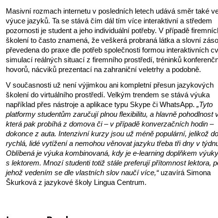
Masivní rozmach internetu v posledních letech udává směr také v
výuce jazyků. Ta se stává čím dál tím více interaktivní a středem
pozornosti je student a jeho individuální potřeby. V případě firemníc
školení to často znamená, že veškerá probraná látka a slovní záso
převedena do praxe dle potřeb společnosti formou interaktivních cv
simulací reálných situací z firemního prostředí, tréninků konferenč
hovorů, nácviků prezentací na zahraniční veletrhy a podobně.
V současnosti už není výjimkou ani kompletní přesun jazykových
školení do virtuálního prostředí. Velkým trendem se stává výuka
například přes nástroje a aplikace typu Skype či WhatsApp.
„Tyto
platformy studentům zaručují plnou flexibilitu, a hlavně pohodlnost 
která pak probíhá z domova či – v případě konverzačních hodin –
dokonce z auta. Intenzivní kurzy jsou už méně populární, jelikož do
rychlá, lidé vytížení a nemohou věnovat jazyku třeba tři dny v týdn
Oblíbená je výuka kombinovaná, kdy je e-learning doplňkem výuk
s lektorem. Mnozí studenti totiž stále preferují přítomnost lektora, 
jehož vedením se dle vlastních slov naučí více,“
uzavírá Simona
Škurková z jazykové školy Lingua Centrum.