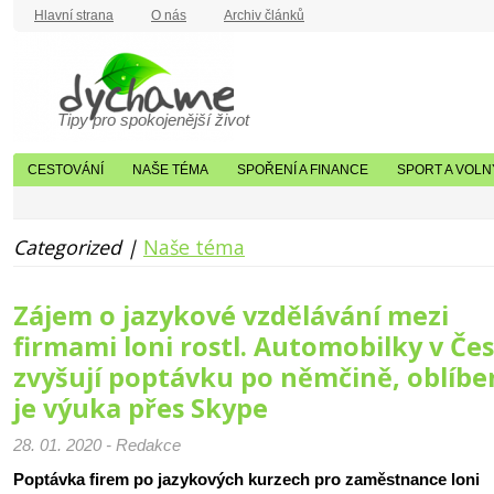
Hlavní strana
O nás
Archiv článků
Tipy pro spokojenější život
CESTOVÁNÍ
NAŠE TÉMA
SPOŘENÍ A FINANCE
SPORT A VOLN
Categorized |
Naše téma
Zájem o jazykové vzdělávání mezi
firmami loni rostl. Automobilky v Če
zvyšují poptávku po němčině, oblíbe
je výuka přes Skype
28. 01. 2020 - Redakce
Poptávka firem po jazykových kurzech pro zaměstnance loni