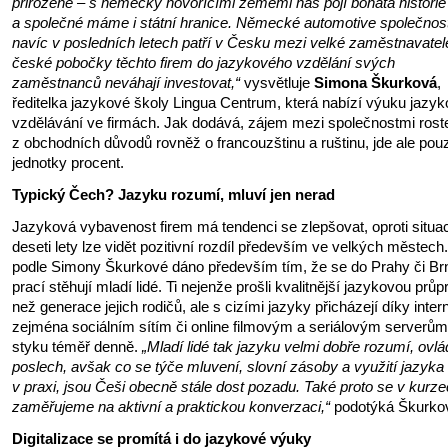
přirozené – s německy hovořícími zeměmi nás pojí bohatá historie
a společné máme i státní hranice. Německé automotive společnost
navíc v posledních letech patří v Česku mezi velké zaměstnavatel
české pobočky těchto firem do jazykového vzdělání svých
zaměstnanců neváhají investovat,“
vysvětluje
Simona Škurková
,
ředitelka jazykové školy Lingua Centrum, která nabízí výuku jazy
vzdělávání ve firmách. Jak dodává, zájem mezi společnostmi rost
z obchodních důvodů rovněž o francouzštinu a ruštinu, jde ale pou
jednotky procent.
Typický Čech? Jazyku rozumí, mluví jen nerad
Jazyková vybavenost firem má tendenci se zlepšovat, oproti situac
deseti lety lze vidět pozitivní rozdíl především ve velkých městech.
podle Simony Škurkové dáno především tím, že se do Prahy či Br
prací stěhují mladí lidé. Ti nejenže prošli kvalitnější jazykovou prů
než generace jejich rodičů, ale s cizími jazyky přicházejí díky inter
zejména sociálním sítím či online filmovým a seriálovým serverům
styku téměř denně.
„Mladí lidé tak jazyku velmi dobře rozumí, ovlá
poslech, avšak co se týče mluvení, slovní zásoby a využití jazyka
v praxi, jsou Češi obecně stále dost pozadu. Také proto se v kurz
zaměřujeme na aktivní a praktickou konverzaci,“
podotýká Škurko
Digitalizace se promítá i do jazykové výuky