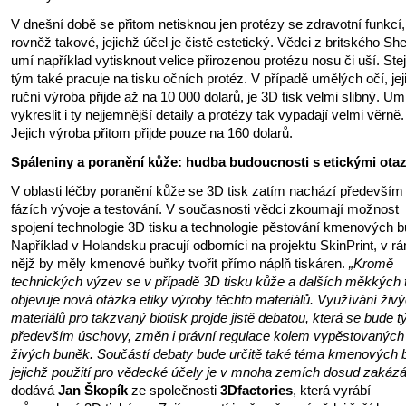
V dnešní době se přitom netisknou jen protézy se zdravotní funkcí,
rovněž takové, jejichž účel je čistě estetický. Vědci z britského She
umí například vytisknout velice přirozenou protézu nosu či uší. Ste
tým také pracuje na tisku očních protéz. V případě umělých očí, jej
ruční výroba přijde až na 10 000 dolarů, je 3D tisk velmi slibný. Umí
vykreslit i ty nejjemnější detaily a protézy tak vypadají velmi věrně.
Jejich výroba přitom přijde pouze na 160 dolarů.
Spáleniny a poranění kůže: hudba budoucnosti s etickými ota
V oblasti léčby poranění kůže se 3D tisk zatím nachází především
fázích vývoje a testování. V současnosti vědci zkoumají možnost
spojení technologie 3D tisku a technologie pěstování kmenových b
Například v Holandsku pracují odborníci na projektu SkinPrint, v r
nějž by měly kmenové buňky tvořit přímo náplň tiskáren.
„Kromě
technických výzev se v případě 3D tisku kůže a dalších měkkých 
objevuje nová otázka etiky výroby těchto materiálů. Využívání živ
materiálů pro takzvaný biotisk projde jistě debatou, která se bude t
především úschovy, změn i právní regulace kolem vypěstovaných
živých buněk. Součástí debaty bude určitě také téma kmenových 
jejichž použití pro vědecké účely je v mnoha zemích dosud zakázá
dodává
Jan Škopík
ze společnosti
3Dfactories
, která vyrábí