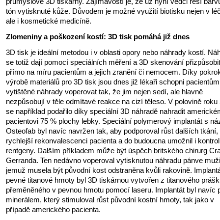
průmyslové 3D tiskárny. Zajímavostí je, že už nyní vědci řeší barv
tón vytisknuté kůže. Důvodem je možné využití biotisku nejen v lé
ale i kosmetické medicíně.
Zlomeniny a poškození kostí: 3D tisk pomáhá již dnes
3D tisk je ideální metodou i v oblasti opory nebo náhrady kostí. Ná
se totiž dají pomocí speciálních měření a 3D skenování přizpůsobi
přímo na míru pacientům a jejich zranění či nemocem. Díky pokro
výrobě materiálů pro 3D tisk jsou dnes již lékaři schopni pacientům
vytištěné náhrady voperovat tak, že jim nejen sedí, ale hlavně
nezpůsobují v těle odmítavé reakce na cizí těleso. V polovině roku
se například podařilo díky speciální 3D náhradě nahradit americk
pacientovi 75 % plochy lebky. Speciální polymerový implantát s n
Osteofab byl navíc navržen tak, aby podporoval růst dalších tkání,
rychlejší rekonvalescenci pacienta a do budoucna umožnil i kontrol
rentgeny. Dalším příkladem může být úspěch britského chirurg Cr
Gerranda. Ten nedávno voperoval vytisknutou náhradu pánve muži
jemuž musela být původní kost odstraněna kvůli rakovině. Implantá
pevné titanové hmoty byl 3D tiskárnou vytvořen z titanového práš
přeměněného v pevnou hmotu pomocí laseru. Implantát byl navíc 
minerálem, který stimuloval růst původní kostní hmoty, tak jako v
případě amerického pacienta.