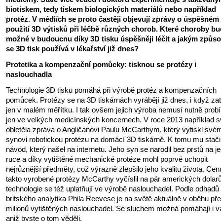
biotiskem, tedy tiskem biologických materiálů nebo například
protéz. V médiích se proto častěji objevují zprávy o úspěšném
použití 3D výtisků při léčbě různých chorob. Které choroby b
možné v budoucnu díky 3D tisku úspěšněji léčit a jakým způ
se 3D tisk používá v lékařství již dnes?
Protetika a kompenzační pomůcky: tisknou se protézy i
naslouchadla
Technologie 3D tisku pomáhá při výrobě protéz a kompenzačních
pomůcek. Protézy se na 3D tiskárnách vyrábějí již dnes, i když za
jen v malém měřítku. I tak ovšem jejich výroba nemusí nutně probí
jen ve velkých medicínských koncernech. V roce 2013 například s
obletěla zpráva o Angličanovi Paulu McCarthym, který vytiskl své
synovi robotickou protézu na domácí 3D tiskárně. K tomu mu stači
návod, který našel na internetu. Jeho syn se narodil bez prstů na j
ruce a díky vytištěné mechanické protéze mohl poprvé uchopit
nejrůznější předměty, což výrazně zlepšilo jeho kvalitu života. Cen
takto vyrobené protézy McCarthy vyčíslil na pár amerických dolar
technologie se též uplatňují ve výrobě naslouchadel. Podle odhadů
britského analytika Phila Reevese je na světě aktuálně v oběhu př
milionů vytištěných naslouchadel. Se sluchem možná pomáhají i 
aniž byste o tom věděli.