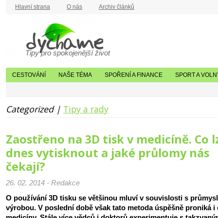
Hlavní strana
O nás
Archiv článků
Tipy pro spokojenější život
CESTOVÁNÍ
NAŠE TÉMA
SPOŘENÍ A FINANCE
SPORT A VOLN
Categorized |
Tipy a rady
Zaostřeno na 3D tisk v medicíně. Co l
dnes vytisknout a jaké průlomy nás
čekají?
26. 02. 2014 - Redakce
O používání 3D tisku se většinou mluví v souvislosti s průmys
výrobou. V poslední době však tato metoda úspěšně proniká i
medicíny. Stále více vědců i doktorů experimentuje s takzvan