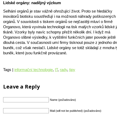
Lidské orgány: nadějný výzkum
Selhání orgánů je stav vážně ohrožující život. Proto se hledáčky
inovátorů biotisku soustřeďují i na možnosti náhrady poškozených
orgánů. V souvislosti s tiskem orgánů se nejčastěji mluví o firmě
Organovo, která vyvinula technologii na tisk malých vzorků lidské j
tkáně. Vzorky byly navíc schopny přežít několik dní. I když má
Organovo slibné výsledky, k vytištění funkčních jater povede ještě
dlouhá cesta. V současnosti umí firmy tisknout pouze z jednoho d
buněk, což však nestačí. Lidské orgány se totiž skládají z mnoha 
buněk, které jsou funkčně provázané.
Tags |
informační technologie
,
IT
,
rady
,
tipy
Leave a Reply
Name (požadováno)
Mail (will not be published) (požadováno)