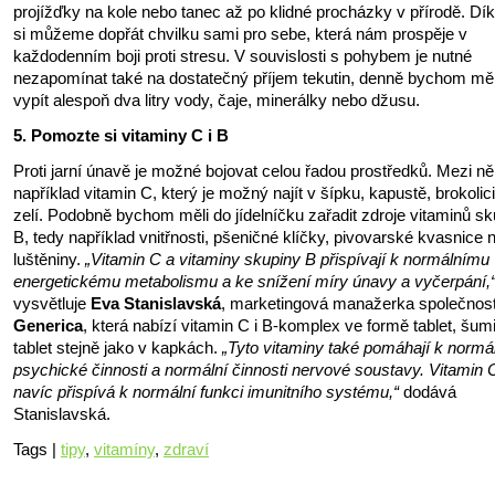
projížďky na kole nebo tanec až po klidné procházky v přírodě. Dí
si můžeme dopřát chvilku sami pro sebe, která nám prospěje v
každodenním boji proti stresu. V souvislosti s pohybem je nutné
nezapomínat také na dostatečný příjem tekutin, denně bychom měl
vypít alespoň dva litry vody, čaje, minerálky nebo džusu.
5. Pomozte si vitaminy C i B
Proti jarní únavě je možné bojovat celou řadou prostředků. Mezi ně 
například vitamin C, který je možný najít v šípku, kapustě, brokolici
zelí. Podobně bychom měli do jídelníčku zařadit zdroje vitaminů sk
B, tedy například vnitřnosti, pšeničné klíčky, pivovarské kvasnice 
luštěniny.
„Vitamin C a vitaminy skupiny B přispívají k normálnímu
energetickému metabolismu a ke snížení míry únavy a vyčerpání,
vysvětluje
Eva Stanislavská
, marketingová manažerka společnost
Generica
, která nabízí vitamin C i B-komplex ve formě tablet, šu
tablet stejně jako v kapkách.
„Tyto vitaminy také pomáhají k normá
psychické činnosti a normální činnosti nervové soustavy. Vitamin 
navíc přispívá k normální funkci imunitního systému,“
dodává
Stanislavská.
Tags |
tipy
,
vitamíny
,
zdraví