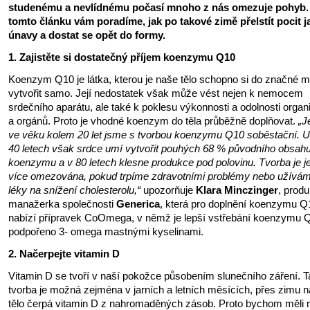
studenému a nevlídnému počasí mnoho z nás omezuje pohyb.
tomto článku vám poradíme, jak po takové zimě přelstít pocit j
únavy a dostat se opět do formy.
1. Zajistěte si dostatečný příjem koenzymu Q10
Koenzym Q10 je látka, kterou je naše tělo schopno si do značné m
vytvořit samo. Její nedostatek však může vést nejen k nemocem
srdečního aparátu, ale také k poklesu výkonnosti a odolnosti orga
a orgánů. Proto je vhodné koenzym do těla průběžně doplňovat.
„J
ve věku kolem 20 let jsme s tvorbou koenzymu Q10 soběstační. U
40 letech však srdce umí vytvořit pouhých 68 % původního obsah
koenzymu a v 80 letech klesne produkce pod polovinu. Tvorba je j
více omezována, pokud trpíme zdravotními problémy nebo užívá
léky na snížení cholesterolu,“
upozorňuje
Klara Minczinger
, prod
manažerka společnosti
Generica
, která pro doplnění koenzymu Q
nabízí přípravek CoOmega, v němž je lepší vstřebání koenzymu 
podpořeno 3- omega mastnými kyselinami.
2. Načerpejte vitamin D
Vitamin D se tvoří v naší pokožce působením slunečního záření. T
tvorba je možná zejména v jarních a letních měsících, přes zimu 
tělo čerpá vitamin D z nahromaděných zásob. Proto bychom měli 