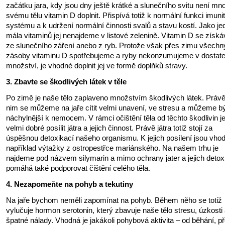
začátku jara, kdy jsou dny ještě krátké a slunečního svitu není mn
svému tělu vitamin D doplnit. Přispívá totiž k normální funkci imuni
systému a k udržení normální činnosti svalů a stavu kostí. Jako je
mála vitaminů jej nenajdeme v listové zelenině. Vitamin D se získá
ze slunečního záření anebo z ryb. Protože však přes zimu všechn
zásoby vitaminu D spotřebujeme a ryby nekonzumujeme v dosta
množství, je vhodné doplnit jej ve formě doplňků stravy.
3. Zbavte se škodlivých látek v těle
Po zimě je naše tělo zaplaveno množstvím škodlivých látek. Právě
nim se můžeme na jaře cítit velmi unavení, ve stresu a můžeme bý
náchylnější k nemocem. V rámci očištění těla od těchto škodlivin j
velmi dobré posílit játra a jejich činnost. Právě játra totiž stojí za
úspěšnou detoxikací našeho organismu. K jejich posílení jsou vho
například výtažky z ostropestřce mariánského. Na našem trhu je
najdeme pod názvem silymarin a mimo ochrany jater a jejich detox
pomáhá také podporovat čištění celého těla.
4. Nezapomeňte na pohyb a tekutiny
Na jaře bychom neměli zapomínat na pohyb. Během něho se totiž
vylučuje hormon serotonin, který zbavuje naše tělo stresu, úzkosti
špatné nálady. Vhodná je jakákoli pohybová aktivita – od běhání, p