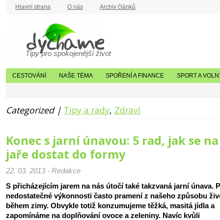
Hlavní strana
O nás
Archiv článků
Tipy pro spokojenější život
CESTOVÁNÍ
NAŠE TÉMA
SPOŘENÍ A FINANCE
SPORT A VOLN
Categorized |
Tipy a rady
,
Zdraví
Konec s jarní únavou: 5 rad, jak se na
jaře dostat do formy
22. 03. 2013 - Redakce
S přicházejícím jarem na nás útočí také takzvaná jarní únava. P
nedostatečné výkonnosti často pramení z našeho způsobu živ
během zimy. Obvykle totiž konzumujeme těžká, masitá jídla a
zapomínáme na doplňování ovoce a zeleniny. Navíc kvůli