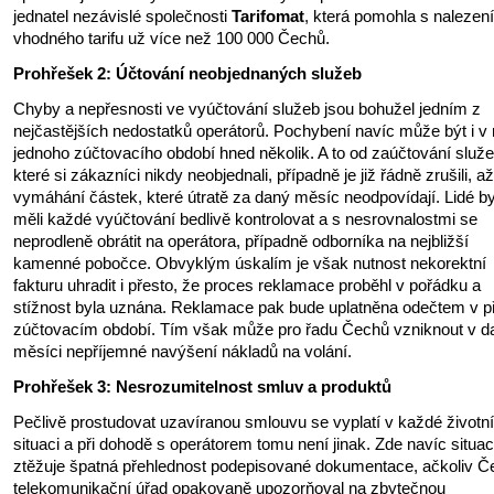
jednatel nezávislé společnosti
Tarifomat
, která pomohla s nalezen
vhodného tarifu už více než 100 000 Čechů.
Prohřešek 2: Účtování neobjednaných služeb
Chyby a nepřesnosti ve vyúčtování služeb jsou bohužel jedním z
nejčastějších nedostatků operátorů. Pochybení navíc může být i v
jednoho zúčtovacího období hned několik. A to od zaúčtování služe
které si zákazníci nikdy neobjednali, případně je již řádně zrušili, a
vymáhání částek, které útratě za daný měsíc neodpovídají. Lidé by
měli každé vyúčtování bedlivě kontrolovat a s nesrovnalostmi se
neprodleně obrátit na operátora, případně odborníka na nejbližší
kamenné pobočce. Obvyklým úskalím je však nutnost nekorektní
fakturu uhradit i přesto, že proces reklamace proběhl v pořádku a
stížnost byla uznána. Reklamace pak bude uplatněna odečtem v p
zúčtovacím období. Tím však může pro řadu Čechů vzniknout v 
měsíci nepříjemné navýšení nákladů na volání.
Prohřešek 3: Nesrozumitelnost smluv a produktů
Pečlivě prostudovat uzavíranou smlouvu se vyplatí v každé životní
situaci a při dohodě s operátorem tomu není jinak. Zde navíc situac
ztěžuje špatná přehlednost podepisované dokumentace, ačkoliv Č
telekomunikační úřad opakovaně upozorňoval na zbytečnou