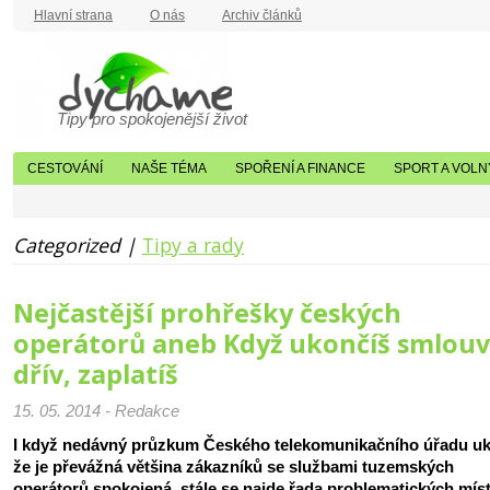
Hlavní strana
O nás
Archiv článků
Tipy pro spokojenější život
CESTOVÁNÍ
NAŠE TÉMA
SPOŘENÍ A FINANCE
SPORT A VOLN
Categorized |
Tipy a rady
Nejčastější prohřešky českých
operátorů aneb Když ukončíš smlou
dřív, zaplatíš
15. 05. 2014 - Redakce
I když nedávný průzkum Českého telekomunikačního úřadu uk
že je převážná většina zákazníků se službami tuzemských
operátorů spokojená, stále se najde řada problematických míst