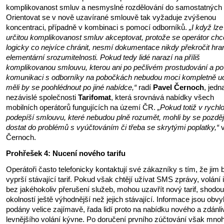
komplikovanost smluv a nesmyslné rozdělování do samostatných li
Orientovat se v nově uzavírané smlouvě tak vyžaduje zvýšenou
koncentraci, případně v kombinaci s pomocí odborníků.
„I když lze
určitou komplikovanost smluv akceptovat, protože se operátor chc
logicky co nejvíce chránit, nesmí dokumentace nikdy překročit hran
elementární srozumitelnosti. Pokud tedy lidé narazí na příliš
komplikovanou smlouvu, kterou ani po pečlivém prostudování a po
komunikaci s odborníky na pobočkách nebudou moci kompletně uc
měli by se poohlédnout po jiné nabídce,“
radí
Pavel Černoch
, jedn
nezávislé společnosti
Tarifomat
, která srovnává nabídky všech
mobilních operátorů fungujících na území ČR.
„Pokud totiž v rychlo
podepíší smlouvu, které nebudou plně rozumět, mohli by se pozděj
dostat do problémů s vyúčtováním či třeba se skrytými poplatky,“
v
Černoch.
Prohřešek 4: Nucení nového tarifu
Operátoři často telefonicky kontaktují své zákazníky s tím, že jim 
vyprší stávající tarif. Pokud však chtějí užívat SMS zprávy, volání 
bez jakéhokoliv přerušení služeb, mohou uzavřít nový tarif, shodou
okolností ještě výhodnější než jejich stávající. Informace jsou obvy
podány velice zajímavě, řada lidí proto na nabídku nového a zdánli
levnějšího volání kývne. Po doručení prvního zúčtování však mno