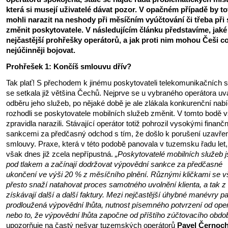
která si musejí uživatelé dávat pozor. V opačném případě by to
mohli narazit na neshody při měsíčním vyúčtování či třeba při
změnit poskytovatele. V následujícím článku představíme, jaké
nejčastější prohřešky operátorů, a jak proti nim mohou Češi c
nejúčinněji bojovat.
Prohřešek 1: Končíš smlouvu dřív?
Tak plať! S přechodem k jinému poskytovateli telekomunikačních 
se setkala již většina Čechů. Nejprve se u vybraného operátora uvá
odběru jeho služeb, po nějaké době je ale zlákala konkurenční nab
rozhodli se poskytovatele mobilních služeb změnit. V tomto bodě 
zpravidla narazili. Stávající operátor totiž pohrozil vysokými finanč
sankcemi za předčasný odchod s tím, že došlo k porušení uzavře
smlouvy. Praxe, která v této podobě panovala v tuzemsku řadu let,
však dnes již zcela nepřípustná.
„Poskytovatelé mobilních služeb 
pod tlakem a začínají dodržovat výpovědní sankce za předčasné
ukončení ve výši 20 % z měsíčního plnění. Různými kličkami se 
přesto snaží natahovat proces samotného uvolnění klienta, a tak z 
získávají další a další faktury. Mezi nejčastější úhybné manévry pa
prodloužená výpovědní lhůta, nutnost písemného potvrzení od ope
nebo to, že výpovědní lhůta započne od příštího zúčtovacího obdob
upozorňuje na častý nešvar tuzemských operátorů
Pavel Černoc