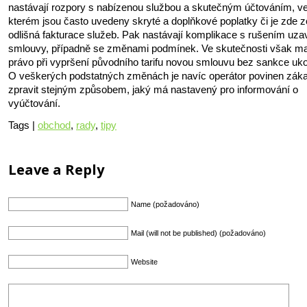
nastávají rozpory s nabízenou službou a skutečným účtováním, v
kterém jsou často uvedeny skryté a doplňkové poplatky či je zde z
odlišná fakturace služeb. Pak nastávají komplikace s rušením uza
smlouvy, případně se změnami podmínek. Ve skutečnosti však maj
právo při vypršení původního tarifu novou smlouvu bez sankce uko
O veškerých podstatných změnách je navíc operátor povinen zák
zpravit stejným způsobem, jaký má nastavený pro informování o
vyúčtování.
Tags |
obchod
,
rady
,
tipy
Leave a Reply
Name (požadováno)
Mail (will not be published) (požadováno)
Website