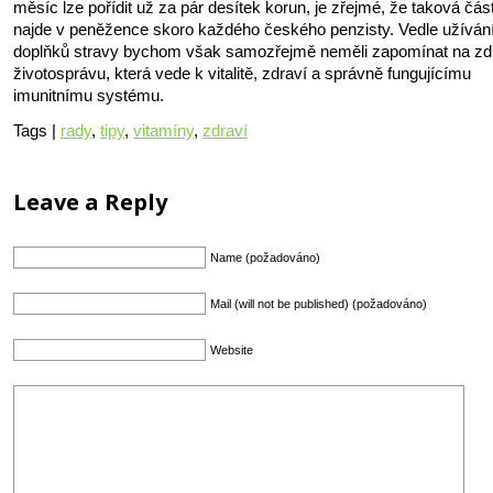
měsíc lze pořídit už za pár desítek korun, je zřejmé, že taková čás
najde v peněžence skoro každého českého penzisty. Vedle užíván
doplňků stravy bychom však samozřejmě neměli zapomínat na zd
životosprávu, která vede k vitalitě, zdraví a správně fungujícímu
imunitnímu systému.
Tags |
rady
,
tipy
,
vitamíny
,
zdraví
Leave a Reply
Name (požadováno)
Mail (will not be published) (požadováno)
Website