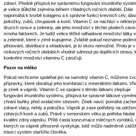
zdraví. Předně přispívá ke správnému fungování imunitního systé
je velice důležité zejména během chladných ročních období. Dále
napomáhá k tvorbě kolagenu a k správné funkci krevních cév, dásn
pokožky, zubů, chrupavek a kostí. Vitamin C se nachází v některý
druzích ovoce a zeleniny, ale jeho množství v těchto plodech závis
mnoha faktorech. Je tudíž velice těžké odhadovat množství látky v
a zelenině, které v zimě kupujeme. Zvláště pokud neznáme podmí
pěstování, distribuce a skladování, je to skoro nemožné. Proto je v
rizikových ročních obdobích vhodné sáhnout po doplňcích stravy, 
konkrétní množství vitaminu C zaručují.
Pozor na mléko
Pokud nechceme spoléhat jen na samotný vitamin C, můžeme zvol
přípravky, které obsahují jeho kombinaci s minerálními látkami. V
je zinek a vápník. Vitamin C ve spojení s těmito látkami zlepšuje
fungování imunitního systému, přispívá ke správné látkové výměn
chrání buňky před oxidačním stresem. Zinek navíc pomáhá zacho
zdravé vlasy, nehty a pokožku. Vápník je zase potřebný na udržen
zdravých kostí a zubů. Právě v seniorském věku je potřeba hledat
kvalitní zdroj vápníku. Příliš častá konzumace mléčných výrobků, 
kterých se vápník přirozeně vyskytuje, totiž může nadměrně zatíži
trávicí systém staršího člověka.