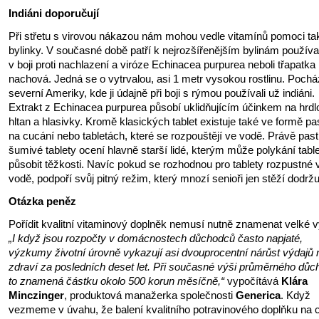
Indiáni doporučují
Při střetu s virovou nákazou nám mohou vedle vitamínů pomoci ta
bylinky. V současné době patří k nejrozšířenějším bylinám použí
v boji proti nachlazení a viróze Echinacea purpurea neboli třapatka
nachová. Jedná se o vytrvalou, asi 1 metr vysokou rostlinu. Pochá
severní Ameriky, kde ji údajně při boji s rýmou používali už indiáni.
Extrakt z Echinacea purpurea působí uklidňujícím účinkem na hrdl
hltan a hlasivky. Kromě klasických tablet existuje také ve formě pas
na cucání nebo tabletách, které se rozpouštějí ve vodě. Právě past
šumivé tablety ocení hlavně starší lidé, kterým může polykání table
působit těžkosti. Navíc pokud se rozhodnou pro tablety rozpustné 
vodě, podpoří svůj pitný režim, který mnozí senioři jen stěží dodržuj
Otázka peněz
Pořídit kvalitní vitaminový doplněk nemusí nutně znamenat velké v
„I když jsou rozpočty v domácnostech důchodců často napjaté,
výzkumy životní úrovně vykazují asi dvouprocentní nárůst výdajů 
zdraví za posledních deset let. Při současné výši průměrného důc
to znamená částku okolo 500 korun měsíčně,“
vypočítává
Klára
Minczinger
, produktová manažerka společnosti
Generica
. Když
vezmeme v úvahu, že balení kvalitního potravinového doplňku na 