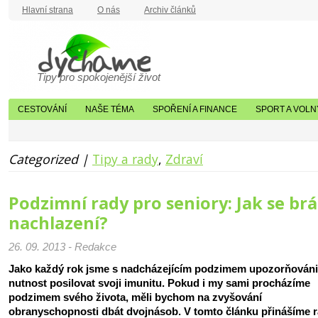
Hlavní strana
O nás
Archiv článků
Tipy pro spokojenější život
CESTOVÁNÍ
NAŠE TÉMA
SPOŘENÍ A FINANCE
SPORT A VOLN
Categorized |
Tipy a rady
,
Zdraví
Podzimní rady pro seniory: Jak se brá
nachlazení?
26. 09. 2013 - Redakce
Jako každý rok jsme s nadcházejícím podzimem upozorňováni
nutnost posilovat svoji imunitu. Pokud i my sami procházíme
podzimem svého života, měli bychom na zvyšování
obranyschopnosti dbát dvojnásob. V tomto článku přinášíme 