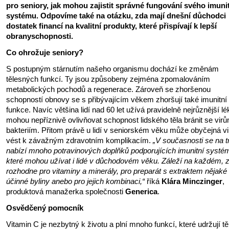
pro seniory, jak mohou zajistit správné fungování svého imuni
systému. Odpovíme také na otázku, zda mají dnešní důchodci
dostatek financí na kvalitní produkty, které přispívají k lepší
obranyschopnosti.
Co ohrožuje seniory?
S postupným stárnutím našeho organismu dochází ke změnám
tělesných funkcí. Ty jsou způsobeny zejména zpomalováním
metabolických pochodů a regenerace. Zároveň se zhoršenou
schopností obnovy se s přibývajícím věkem zhoršují také imunitní
funkce. Navíc většina lidí nad 60 let užívá pravidelně nejrůznější lé
mohou nepříznivě ovlivňovat schopnost lidského těla bránit se vir
bakteriím. Přitom právě u lidí v seniorském věku může obyčejná v
vést k závažným zdravotním komplikacím.
„V současnosti se na t
nabízí mnoho potravinových doplňků podporujících imunitní systé
které mohou užívat i lidé v důchodovém věku. Záleží na každém, 
rozhodne pro vitaminy a minerály, pro preparát s extraktem nějaké
účinné byliny anebo pro jejich kombinaci,“
říká
Klára Minczinger
,
produktová manažerka společnosti
Generica
.
Osvědčený pomocník
Vitamin C je nezbytný k životu a plní mnoho funkcí, které udržují t